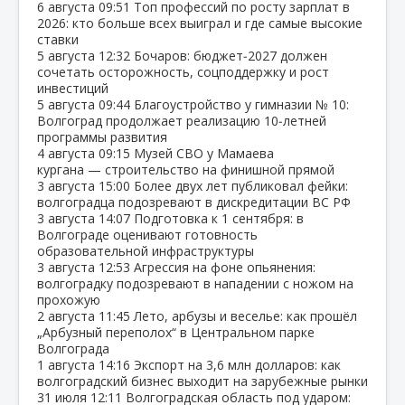
6 августа
09:51
Топ профессий по росту зарплат в
2026: кто больше всех выиграл и где самые высокие
ставки
5 августа
12:32
Бочаров: бюджет‑2027 должен
сочетать осторожность, соцподдержку и рост
инвестиций
5 августа
09:44
Благоустройство у гимназии № 10:
Волгоград продолжает реализацию 10‑летней
программы развития
4 августа
09:15
Музей СВО у Мамаева
кургана — строительство на финишной прямой
3 августа
15:00
Более двух лет публиковал фейки:
волгоградца подозревают в дискредитации ВС РФ
3 августа
14:07
Подготовка к 1 сентября: в
Волгограде оценивают готовность
образовательной инфраструктуры
3 августа
12:53
Агрессия на фоне опьянения:
волгоградку подозревают в нападении с ножом на
прохожую
2 августа
11:45
Лето, арбузы и веселье: как прошёл
„Арбузный переполох“ в Центральном парке
Волгограда
1 августа
14:16
Экспорт на 3,6 млн долларов: как
волгоградский бизнес выходит на зарубежные рынки
31 июля
12:11
Волгоградская область под ударом: