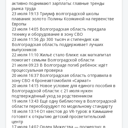
активно поднимают зарплаты: главные тренды
рынка труда
23 июля
19:13
Триумф волгоградской школы
плавания: золото Полины Козякиной на первенстве
Европы
23 июля
14:05
Волгоградская область передала
технику и оборудование в зону СВО
23 июля
11:56
До 300 тысяч и стипендия: как
Волгоградская область поддерживает лучших
выпускников
22 июля
11:10
Жильё стало ближе: как маткапитал
помогает семьям Волгоградской области
21 июля
09:23
В Волгограде погиб ребёнок: идёт
процессуальная проверка
20 июля
16:37
Волгоградская область отправила в
зону СВО 4 бронеавтомобиля «Сармат»
20 июля
14:15
Новое условие для единого пособия в
Волгоградской области: с 21 июля нужен
подтверждённый уход за родственником
19 июля
13:43
Ещё одну библиотеку в Волгоградской
области переоборудуют по модельному стандарту
18 июля
13:14
От квестов до VR‑туров: в Камышине
готовят к открытию детский просветительский
центр
17 июля
14:02
Орден Мужества — посмертно: в