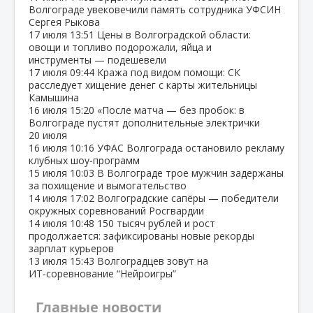
Волгограде увековечили память сотрудника УФСИН
Сергея Рыкова
17 июля
13:51
Цены в Волгоградской области:
овощи и топливо подорожали, яйца и
инструменты — подешевели
17 июля
09:44
Кража под видом помощи: СК
расследует хищение денег с карты жительницы
Камышина
16 июля
15:20
«После матча — без пробок: в
Волгограде пустят дополнительные электрички
20 июля
16 июля
10:16
УФАС Волгограда остановило рекламу
клубных шоу‑программ
15 июля
10:03
В Волгограде трое мужчин задержаны
за похищение и вымогательство
14 июля
17:02
Волгоградские сапёры — победители
окружных соревнований Росгвардии
14 июля
10:48
150 тысяч рублей и рост
продолжается: зафиксированы новые рекорды
зарплат курьеров
13 июля
15:43
Волгоградцев зовут на
ИТ‑соревнование “Нейроигры”
Главные новости