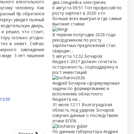
ильного алкогольного
два спецрейса электричек.
угому человеку. Как
6 августа
09:51
Топ профессий по
росту зарплат в 2026: кто
Красный Яр обратился
больше всех выиграл и где самые
терку» увидел пьяный
высокие ставки
 водительскую дверь,
 и решил, что стоит,
В первом полугодии 2026 года
тору сколько угодно.
рекордсменом по росту
тел в кювет. Сейчас
зарплатных предложений стал
мерного завладения
сварщик:…
в виде
5 лет лишения
5 августа
12:32
Бочаров:
бюджет‑2027 должен сочетать
осторожность, соцподдержку и
рост инвестиций
Андрей Бочаров сформулировал
задачи по формированию и
исполнению областного
13:50
бюджета на…
31 июля
12:11
Волгоградская
область под ударом: Бочаров
озвучил данные о последствиях
атаки БПЛА
По данным губернатора Андрея
Вперед