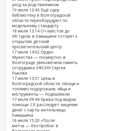
уход за родственником
19 июля
13:43
Ещё одну
библиотеку в Волгоградской
области переоборудуют по
модельному стандарту
18 июля
13:14
От квестов до
VR‑туров: в Камышине готовят к
открытию детский
просветительский центр
17 июля
14:02
Орден
Мужества — посмертно: в
Волгограде увековечили память
сотрудника УФСИН Сергея
Рыкова
17 июля
13:51
Цены в
Волгоградской области: овощи и
топливо подорожали, яйца и
инструменты — подешевели
17 июля
09:44
Кража под видом
помощи: СК расследует хищение
денег с карты жительницы
Камышина
16 июля
15:20
«После
матча — без пробок: в
Волгограде пустят