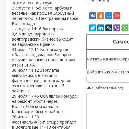
ножом на прохожую
2 августа
11:45
Лето, арбузы и
веселье: как прошёл „Арбузный
переполох“ в Центральном парке
Волгограда
1 августа
14:16
Экспорт на
3,6 млн долларов: как
волгоградский бизнес выходит
Самое
на зарубежные рынки
31 июля
12:11
Волгоградская
область под ударом: Бочаров
Читать Кривое-Зерк
озвучил данные о последствиях
атаки БПЛА
30 июля
11:12
Зарплаты
Добавить комментар
выпускников в химии и
фармацевтике: волгоградские
вузы закрепились в топ‑15
Имя (обязательное)
рейтинга
29 июля
17:46
Объявлен конкурс
на ремонт моста через
Волго‑Донской канал в
Красноармейском районе
28 июля
11:33
Фестиваль #ТриЧетыре пройдёт
в Волгограде 11–13 сентября