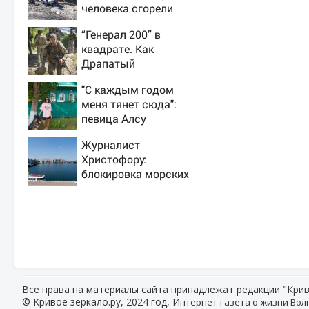
человека сгорели
заживо в страшном
“Генерал 200” в
ДТП на трассе
квадрате. Как
07/08/2026 –
Драпатый
Новости
переплюнул
"С каждым годом
Сырского
меня тянет сюда":
певица Алсу
приехала в
Журналист
татарскую деревню,
Христофору:
где прошло ее
блокировка морских
детство 07/08/2026
портов —
– Новости
катастрофа для
Украины
Все права на материалы сайта принадлежат редакции "Крив
© Кривое зеркало.ру, 2024 год, И
нтернет-газета о жизни Волг