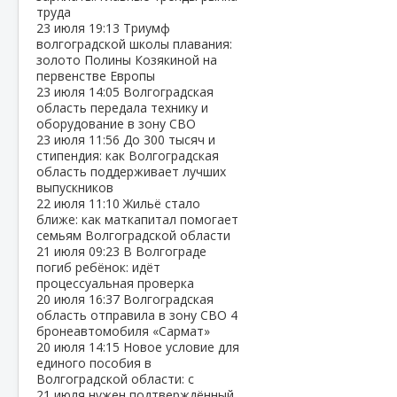
труда
23 июля
19:13
Триумф
волгоградской школы плавания:
золото Полины Козякиной на
первенстве Европы
23 июля
14:05
Волгоградская
область передала технику и
оборудование в зону СВО
23 июля
11:56
До 300 тысяч и
стипендия: как Волгоградская
область поддерживает лучших
выпускников
22 июля
11:10
Жильё стало
ближе: как маткапитал помогает
семьям Волгоградской области
21 июля
09:23
В Волгограде
погиб ребёнок: идёт
процессуальная проверка
20 июля
16:37
Волгоградская
область отправила в зону СВО 4
бронеавтомобиля «Сармат»
20 июля
14:15
Новое условие для
единого пособия в
Волгоградской области: с
21 июля нужен подтверждённый