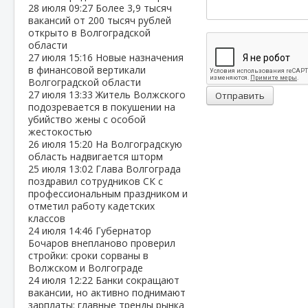
28 июля
09:27
Более 3,9 тысяч
вакансий от 200 тысяч рублей
открыто в Волгоградской
области
27 июля
15:16
Новые назначения
в финансовой вертикали
Волгоградской области
27 июля
13:33
Житель Волжского
Отправить
подозревается в покушении на
убийство жены с особой
жестокостью
26 июля
15:20
На Волгоградскую
область надвигается шторм
25 июля
13:02
Глава Волгограда
поздравил сотрудников СК с
профессиональным праздником и
отметил работу кадетских
классов
24 июля
14:46
Губернатор
Бочаров внепланово проверил
стройки: сроки сорваны в
Волжском и Волгограде
24 июля
12:22
Банки сокращают
вакансии, но активно поднимают
зарплаты: главные тренды рынка