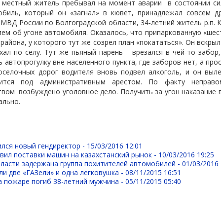
 местный житель пребывал на момент аварии
в состоянии с
обиль, который он «загнал» в кювет, принадлежал совсем др
У МВД России по Волгоградской области, 34-летний житель р.п. 
ием об угоне автомобиля. Оказалось, что припаркованную «шес
района, у которого тут же созрел план «покататься». Он вскрыл
хал по селу. Тут же пьяный парень
врезался в чей-то забор,
 автопрогулку вне населенного пункта, где заборов нет, а прос
оселочных дорог водителя вновь подвел алкоголь, и он выле
ится под административным арестом. По факту неправо
твом
возбуждено уголовное дело. Получить за угон наказание 
ально.
лся новый гендиректор -
15/03/2016 12:01
ил поставки машин на казахстанский рынок -
10/03/2016 19:25
бласти задержана группа похитителей автомобилей -
01/03/2016 
ли две «ГАЗели» и одна легковушка -
08/11/2015 16:51
а пожаре погиб 38-летний мужчина -
05/11/2015 05:40