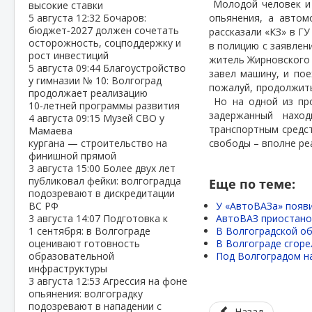
Молодой человек и
высокие ставки
5 августа
12:32
Бочаров:
опьянения, а автом
бюджет‑2027 должен сочетать
рассказали «КЗ» в Г
осторожность, соцподдержку и
в полицию с заявлен
рост инвестиций
житель Жирновского 
5 августа
09:44
Благоустройство
завел машину, и пое
у гимназии № 10: Волгоград
пожалуй, продолжить
продолжает реализацию
Но на одной из пр
10‑летней программы развития
задержанный наход
4 августа
09:15
Музей СВО у
транспортным средс
Мамаева
кургана — строительство на
свободы – вполне ре
финишной прямой
3 августа
15:00
Более двух лет
публиковал фейки: волгоградца
Еще по теме:
подозревают в дискредитации
ВС РФ
У «АвтоВАЗа» появи
3 августа
14:07
Подготовка к
АвтоВАЗ приостанов
1 сентября: в Волгограде
В Волгоградской о
оценивают готовность
В Волгограде сгоре
образовательной
Под Волгоградом н
инфраструктуры
3 августа
12:53
Агрессия на фоне
опьянения: волгоградку
подозревают в нападении с
Назад