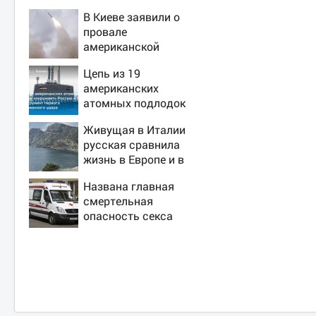
В Киеве заявили о
провале
американской
операции «Убей
Цепь из 19
лучника» против
американских
России
атомных подлодок
«окружает» Россию
Живущая в Италии
и Китай: это
русская сравнила
инструмент первого
жизнь в Европе и в
массированного
Крыму
удара
Названа главная
смертельная
опасность секса