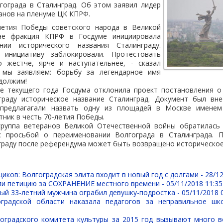
гограда в Сталинград. Об этом заявил лидер
анов на пленуме ЦК КПРФ.
летия Победы советского народа в Великой
не фракция КПРФ в Госдуме инициировала
ии исторического названия Сталинграду.
 инициативу заблокировали. Протестовать
 жёстче, ярче и наступательнее, - сказал
я мы заявляем: борьбу за легендарное имя
должим!
е текущего года Госдума отклонила проект постановления о
граду историческое название Сталинград. Документ был вн
предлагагали назвать одну из площадей в Москве имене
тник в честь 70-летия Победы.
руппа ветеранов Великой Отечественной войны обратилась 
с просьбой о переименовании Волгограда в Сталинграда. П
граду после референдума может быть возвращено историческое
иков: Волгоградская элита входит в новый год с долгами -
28/12
ли петицию за СОХРАНЕНИЕ местного времени -
05/11/2018 11:35
ый 33-летний мужчина ограбил девушку-подростка -
05/11/2018 
оградской области наказала педагогов за неправильное шк
оградского комитета культуры за 2015 год вызывают много 