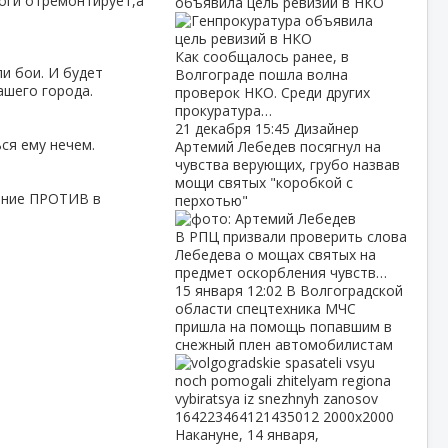
роги отремонтирует,а
объявила цель ревизий в НКО
Как сообщалось ранее, в
и бои. И будет
Волгограде пошла волна
ашего города.
проверок НКО. Среди других
прокуратура…
21 декабря
15:45
Дизайнер
ся ему нечем.
Артемий Лебедев посягнул на
чувства верующих, грубо назвав
мощи святых "коробкой с
ление ПРОТИВ в
перхотью"
В РПЦ призвали проверить слова
Лебедева о мощах святых на
предмет оскорбления чувств…
15 января
12:02
В Волгоградской
области спецтехника МЧС
пришла на помощь попавшим в
снежный плен автомобилистам
Накануне, 14 января,