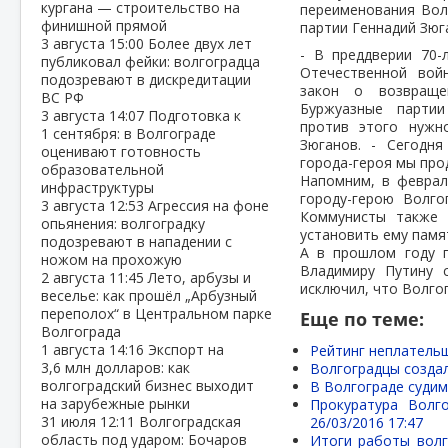
кургана — строительство на
переименования Вол
финишной прямой
партии Геннадий Зюг
3 августа
15:00
Более двух лет
- В преддверии 70-
публиковал фейки: волгоградца
Отечественной вой
подозревают в дискредитации
закон о возвращен
ВС РФ
Буржуазные партии
3 августа
14:07
Подготовка к
против этого нужно
1 сентября: в Волгограде
Зюганов. - Сегодн
оценивают готовность
города-героя мы про
образовательной
Напомним, в феврал
инфраструктуры
городу-герою Волго
3 августа
12:53
Агрессия на фоне
Коммунисты также 
опьянения: волгоградку
установить ему памя
подозревают в нападении с
А в прошлом году г
ножом на прохожую
Владимиру Путину 
2 августа
11:45
Лето, арбузы и
исключил, что Волго
веселье: как прошёл „Арбузный
переполох“ в Центральном парке
Еще по теме:
Волгограда
1 августа
14:16
Экспорт на
Рейтинг неплательщ
3,6 млн долларов: как
Волгоградцы созда
волгоградский бизнес выходит
В Волгограде судим
на зарубежные рынки
Прокуратура Волг
31 июля
12:11
Волгоградская
26/03/2016 17:47
область под ударом: Бочаров
Итоги работы волг