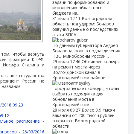
задачи по формированию и
исполнению областного
бюджета на…
31 июля
12:11
Волгоградская
область под ударом: Бочаров
озвучил данные о последствиях
атаки БПЛА
По данным губернатора Андрея
Бочарова, ночью подразделения
 том, чтобы вернуть
ПВО Минобороны России…
есен фракцией КПРФ.
29 июля
17:46
Объявлен конкурс
м Иосифа Сталина и
на ремонт моста через
Волго‑Донской канал в
к главе государства
Красноармейском районе
резидент России не
 название.
Город запускает конкурс, чтобы
выбрать подрядчика для
обновления моста в
Красноармейском…
/2018 09:23
28 июля
09:27
Более 3,9 тысяч
вакансий от 200 тысяч рублей
09:12
открыто в Волгоградской
ольное расписание -
области
вопросов -
26/03/2016