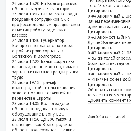
тия закрываются,люд
26 июля
15:20
На Волгоградскую
то с 43 окопы остали
область надвигается шторм
Цитировать
25 июля
13:02
Глава Волгограда
0
#4
Анонимный
21.0
поздравил сотрудников СК с
Зачем переименовыва
профессиональным праздником и
административный це
отметил работу кадетских
Цитировать
классов
0
#3
АноМестныйним
24 июля
14:46
Губернатор
Лучше Зюганова пере
Бочаров внепланово проверил
Цитировать
стройки: сроки сорваны в
0
#2
Анонимный
21.0
Волжском и Волгограде
А вы жителей спроси
24 июля
12:22
Банки сокращают
большинстве, глупос
вакансии, но активно поднимают
Цитировать
зарплаты: главные тренды рынка
0
#1
Анонимный
21.0
труда
А КПРФ не хочет доб
23 июля
19:13
Триумф
Цитировать
волгоградской школы плавания:
Обновить список ко
золото Полины Козякиной на
RSS лента комментар
первенстве Европы
Добавить комментар
23 июля
14:05
Волгоградская
область передала технику и
оборудование в зону СВО
Имя (обязательное)
23 июля
11:56
До 300 тысяч и
стипендия: как Волгоградская
область поддерживает лучших