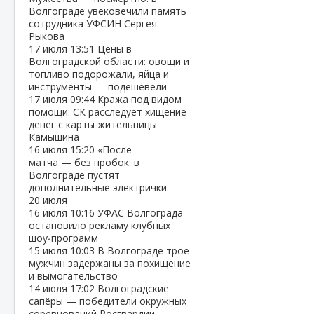
Волгограде увековечили память
сотрудника УФСИН Сергея
Рыкова
17 июля
13:51
Цены в
Волгоградской области: овощи и
топливо подорожали, яйца и
инструменты — подешевели
17 июля
09:44
Кража под видом
помощи: СК расследует хищение
денег с карты жительницы
Камышина
16 июля
15:20
«После
матча — без пробок: в
Волгограде пустят
дополнительные электрички
20 июля
16 июля
10:16
УФАС Волгограда
остановило рекламу клубных
шоу‑программ
15 июля
10:03
В Волгограде трое
мужчин задержаны за похищение
и вымогательство
14 июля
17:02
Волгоградские
сапёры — победители окружных
соревнований Росгвардии