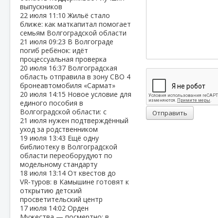
выпускников
22 июля
11:10
Жильё стало
ближе: как маткапитал помогает
семьям Волгоградской области
21 июля
09:23
В Волгограде
погиб ребёнок: идёт
процессуальная проверка
20 июля
16:37
Волгоградская
область отправила в зону СВО 4
бронеавтомобиля «Сармат»
20 июля
14:15
Новое условие для
единого пособия в
Волгоградской области: с
Отправить
21 июля нужен подтверждённый
уход за родственником
19 июля
13:43
Ещё одну
библиотеку в Волгоградской
области переоборудуют по
модельному стандарту
18 июля
13:14
От квестов до
VR‑туров: в Камышине готовят к
открытию детский
просветительский центр
17 июля
14:02
Орден
Мужества — посмертно: в