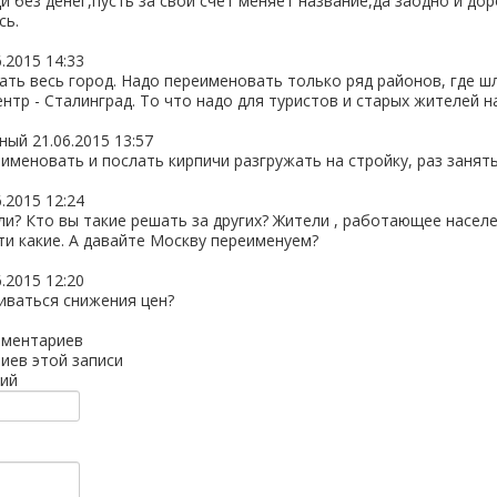
и без денег,пусть за свой счет меняет название,да заодно и до
сь.
6.2015 14:33
ть весь город. Надо переименовать только ряд районов, где шл
нтр - Сталинград. То что надо для туристов и старых жителей н
ный
21.06.2015 13:57
именовать и послать кирпичи разгружать на стройку, раз занять
6.2015 12:24
ли? Кто вы такие решать за других? Жители , работающее насе
ти какие. А давайте Москву переименуем?
6.2015 12:20
иваться снижения цен?
мментариев
иев этой записи
ий