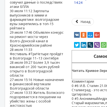
озвучил данные о последствиях
14:24
атаки БПЛА
30 июля
11:12
Зарплаты
выпускников в химии и
фармацевтике: волгоградские
Назад
вузы закрепились в топ‑15
рейтинга
29 июля
17:46
Объявлен конкурс
на ремонт моста через
Волго‑Донской канал в
Красноармейском районе
28 июля
11:33
Фестиваль #ТриЧетыре пройдёт
Самое
в Волгограде 11–13 сентября
28 июля
09:27
Более 3,9 тысяч
вакансий от 200 тысяч рублей
Читать Кривое-Зерк
открыто в Волгоградской
области
27 июля
15:16
Новые назначения
Комментарии
в финансовой вертикали
0
#6
И.В. Сталин
21.0
Волгоградской области
Сталинград - это ис
27 июля
13:33
Житель Волжского
Цитировать
подозревается в покушении на
0
#5
АнонимныйАндр
убийство жены с особой
Старый маразматик,п
жестокостью