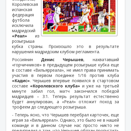
Королевская
испанская
федерация
футбола
исключила
мадридский
«Реал»
из
розыгрыша
кубка страны. Произошло это в результате
нарушения мадридским клубом регламента.
Россиянин
Денис Черышев
, нахватавший
«горчичников» в предыдущем розыгрыше кубка еще
в составе «Вильярреала», не имел права принимать
участия в первом поединке 1/16 против клуба
«Кадис»
. Черышев впервые появился в стартовом
составе
«Королевского клуба»
и уже на третьей
минуте забил гол, матч закончился победой
мадридцев – 3:1. Теперь результат естественно
будет аннулирован, а «Реал» отложит поход за
трофеем до следующего розыгрыша.
- Теперь ясно, что Черышев перебрал карточек, еще
играя за «Вильярреал». Однако, это было не в нашей
команде и в данном случае нас просто никто не
предупредил о том, что Черышев обязан пропустить