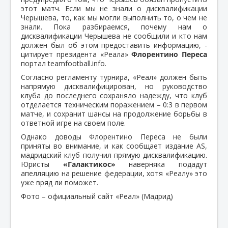
этот матч. Если мы не знали о дисквалификации
Черышева, то, как мы могли выполнить то, о чем не
знали. Пока разбираемся, почему нам о
дисквалификации Черышева не сообщили и кто нам
должен был об этом предоставить информацию, -
цитирует президента «Реала»
Флорентино Переса
портал teamfootball.info.
Согласно регламенту турнира, «Реал» должен быть
напрямую дисквалифицирован, но руководство
клуба до последнего сохраняло надежду, что клуб
отделается техническим поражением – 0:3 в первом
матче, и сохранит шансы на продолжение борьбы в
ответной игре на своем поле.
Однако доводы Флорентино Переса не были
приняты во внимание, и как сообщает издание
AS
,
мадридский клуб получил прямую дисквалификацию.
Юристы
«Галактикос»
наверняка подадут
апелляцию на решение федерации, хотя «Реалу» это
уже вряд ли поможет.
Фото – официальный сайт «Реал» (Мадрид)