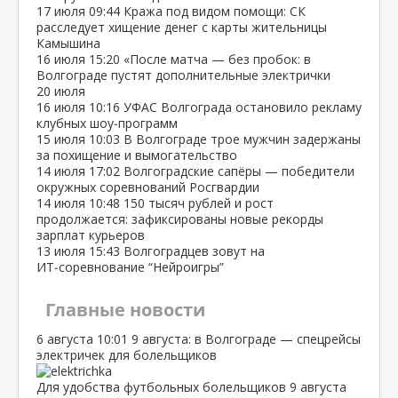
17 июля
09:44
Кража под видом помощи: СК
расследует хищение денег с карты жительницы
Камышина
16 июля
15:20
«После матча — без пробок: в
Волгограде пустят дополнительные электрички
20 июля
16 июля
10:16
УФАС Волгограда остановило рекламу
клубных шоу‑программ
15 июля
10:03
В Волгограде трое мужчин задержаны
за похищение и вымогательство
14 июля
17:02
Волгоградские сапёры — победители
окружных соревнований Росгвардии
14 июля
10:48
150 тысяч рублей и рост
продолжается: зафиксированы новые рекорды
зарплат курьеров
13 июля
15:43
Волгоградцев зовут на
ИТ‑соревнование “Нейроигры”
Главные новости
6 августа
10:01
9 августа: в Волгограде — спецрейсы
электричек для болельщиков
Для удобства футбольных болельщиков 9 августа