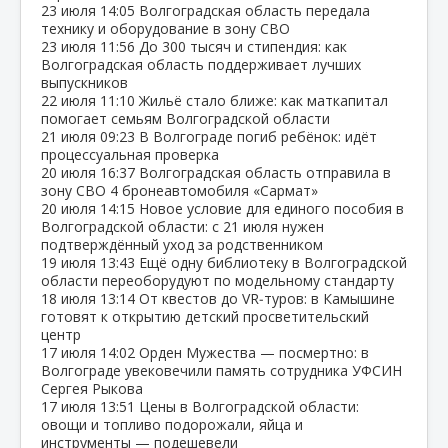
23 июля
14:05
Волгоградская область передала
технику и оборудование в зону СВО
23 июля
11:56
До 300 тысяч и стипендия: как
Волгоградская область поддерживает лучших
выпускников
22 июля
11:10
Жильё стало ближе: как маткапитал
помогает семьям Волгоградской области
21 июля
09:23
В Волгограде погиб ребёнок: идёт
процессуальная проверка
20 июля
16:37
Волгоградская область отправила в
зону СВО 4 бронеавтомобиля «Сармат»
20 июля
14:15
Новое условие для единого пособия в
Волгоградской области: с 21 июля нужен
подтверждённый уход за родственником
19 июля
13:43
Ещё одну библиотеку в Волгоградской
области переоборудуют по модельному стандарту
18 июля
13:14
От квестов до VR‑туров: в Камышине
готовят к открытию детский просветительский
центр
17 июля
14:02
Орден Мужества — посмертно: в
Волгограде увековечили память сотрудника УФСИН
Сергея Рыкова
17 июля
13:51
Цены в Волгоградской области:
овощи и топливо подорожали, яйца и
инструменты — подешевели