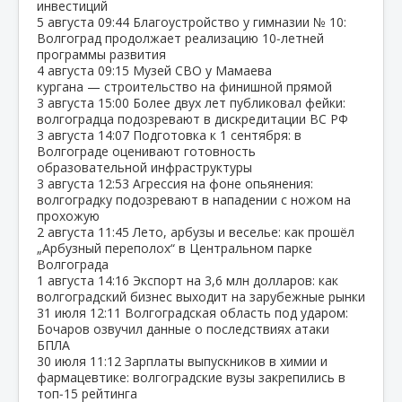
инвестиций
5 августа
09:44
Благоустройство у гимназии № 10:
Волгоград продолжает реализацию 10‑летней
программы развития
4 августа
09:15
Музей СВО у Мамаева
кургана — строительство на финишной прямой
3 августа
15:00
Более двух лет публиковал фейки:
волгоградца подозревают в дискредитации ВС РФ
3 августа
14:07
Подготовка к 1 сентября: в
Волгограде оценивают готовность
образовательной инфраструктуры
3 августа
12:53
Агрессия на фоне опьянения:
волгоградку подозревают в нападении с ножом на
прохожую
2 августа
11:45
Лето, арбузы и веселье: как прошёл
„Арбузный переполох“ в Центральном парке
Волгограда
1 августа
14:16
Экспорт на 3,6 млн долларов: как
волгоградский бизнес выходит на зарубежные рынки
31 июля
12:11
Волгоградская область под ударом:
Бочаров озвучил данные о последствиях атаки
БПЛА
30 июля
11:12
Зарплаты выпускников в химии и
фармацевтике: волгоградские вузы закрепились в
топ‑15 рейтинга