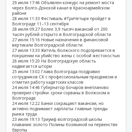
29 июля
17:46
Объявлен конкурс на ремонт моста
через Волго‑Донской канал в Красноармейском
районе
28 июля
11:33
Фестиваль #ТриЧетыре пройдёт в
Волгограде 11–13 сентября
28 июля
09:27
Более 3,9 тысяч вакансий от 200
тысяч рублей открыто в Волгоградской области
27 июля
15:16
Новые назначения в финансовой
вертикали Волгоградской области
27 июля
13:33
Житель Волжского подозревается в
покушении на убийство жены с особой жестокостью
26 июля
15:20
На Волгоградскую область
надвигается шторм
25 июля
13:02
Глава Волгограда поздравил
сотрудников СК с профессиональным праздником и
отметил работу кадетских классов
24 июля
14:46
Губернатор Бочаров внепланово
проверил стройки: сроки сорваны в Волжском и
Волгограде
24 июля
12:22
Банки сокращают вакансии, но
активно поднимают зарплаты: главные тренды
рынка труда
23 июля
19:13
Триумф волгоградской школы
плавания: золото Полины Козякиной на первенстве
Европы