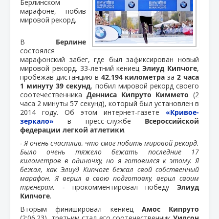
Берлинском
марафоне, побив
мировой рекорд.
В
Берлине
состоялся
марафонский забег, где был зафиксирован новый
мировой рекорд. 33-летний кениец
Элиуд Кипчоге
,
пробежав дистанцию в
42,194 километра
за
2 часа
1 минуту 39 секунд
, побил мировой рекорд своего
соотечественника
Денниса Кипруто Киммето
(2
часа 2 минуты 57 секунд), который был установлен в
2014 году. Об этом интернет-газете
«Кривое-
зеркало»
в пресс-службе
Всероссийской
федерации легкой атлетики
.
- Я очень счастлив, что смог побить мировой рекорд.
Было очень тяжело бежать последние 17
километров в одиночку, но я готовился к этому. Я
бежал, как Элиуд Кипчоге бежал свой собственный
марафон. Я верил в свою подготовку, верил своим
тренерам, -
прокомментировал победу
Элиуд
Кипчоге
.
Вторым финишировал кениец
Амос Кипруто
(2:06.23), третьим стал его соотечественник
Уилсон