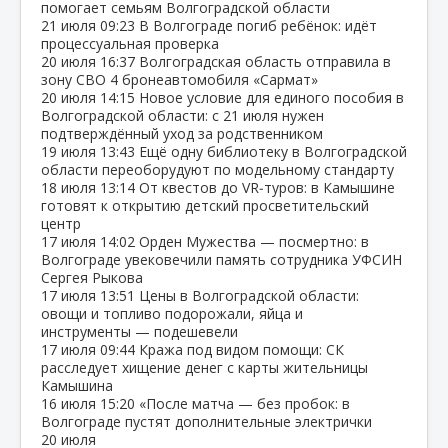
помогает семьям Волгоградской области
21 июля
09:23
В Волгограде погиб ребёнок: идёт
процессуальная проверка
20 июля
16:37
Волгоградская область отправила в
зону СВО 4 бронеавтомобиля «Сармат»
20 июля
14:15
Новое условие для единого пособия в
Волгоградской области: с 21 июля нужен
подтверждённый уход за родственником
19 июля
13:43
Ещё одну библиотеку в Волгоградской
области переоборудуют по модельному стандарту
18 июля
13:14
От квестов до VR‑туров: в Камышине
готовят к открытию детский просветительский
центр
17 июля
14:02
Орден Мужества — посмертно: в
Волгограде увековечили память сотрудника УФСИН
Сергея Рыкова
17 июля
13:51
Цены в Волгоградской области:
овощи и топливо подорожали, яйца и
инструменты — подешевели
17 июля
09:44
Кража под видом помощи: СК
расследует хищение денег с карты жительницы
Камышина
16 июля
15:20
«После матча — без пробок: в
Волгограде пустят дополнительные электрички
20 июля