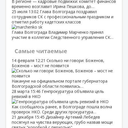
В регионе — кадровые подвижки: комитет финансов
временно возглавит Ирина Пешкова, до…
25 июля
13:02
Глава Волгограда поздравил
сотрудников СК с профессиональным праздником и
отметил работу кадетских классов
Глава Волгограда Владимир Марченко принял
участие в коллегии Следственного управления СК…
Самые читаемые
14 февраля
12:21
Сколько ни говори: Боженов,
Боженов – мост не появится
Накануне на официальном портале губернатора
Волгоградской области появилась…
28 марта
15:46
Генпрокуратура объявила цель
ревизий в НКО
Как сообщалось ранее, в Волгограде пошла волна
проверок НКО. Среди других прокуратура…
21 декабря
15:45
Дизайнер Артемий Лебедев
посягнул на чувства верующих, грубо назвав мощи
святых "коробкой с перхотью"