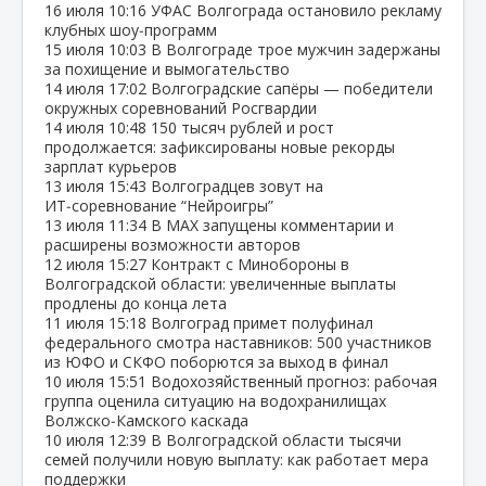
16 июля
10:16
УФАС Волгограда остановило рекламу
клубных шоу‑программ
15 июля
10:03
В Волгограде трое мужчин задержаны
за похищение и вымогательство
14 июля
17:02
Волгоградские сапёры — победители
окружных соревнований Росгвардии
14 июля
10:48
150 тысяч рублей и рост
продолжается: зафиксированы новые рекорды
зарплат курьеров
13 июля
15:43
Волгоградцев зовут на
ИТ‑соревнование “Нейроигры”
13 июля
11:34
В МАХ запущены комментарии и
расширены возможности авторов
12 июля
15:27
Контракт с Минобороны в
Волгоградской области: увеличенные выплаты
продлены до конца лета
11 июля
15:18
Волгоград примет полуфинал
федерального смотра наставников: 500 участников
из ЮФО и СКФО поборются за выход в финал
10 июля
15:51
Водохозяйственный прогноз: рабочая
группа оценила ситуацию на водохранилищах
Волжско‑Камского каскада
10 июля
12:39
В Волгоградской области тысячи
семей получили новую выплату: как работает мера
поддержки