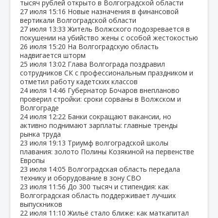
тысяч рублей открыто в Волгоградской области
27 июля
15:16
Новые назначения в финансовой
вертикали Волгоградской области
27 июля
13:33
Житель Волжского подозревается в
покушении на убийство жены с особой жестокостью
26 июля
15:20
На Волгоградскую область
надвигается шторм
25 июля
13:02
Глава Волгограда поздравил
сотрудников СК с профессиональным праздником и
отметил работу кадетских классов
24 июля
14:46
Губернатор Бочаров внепланово
проверил стройки: сроки сорваны в Волжском и
Волгограде
24 июля
12:22
Банки сокращают вакансии, но
активно поднимают зарплаты: главные тренды
рынка труда
23 июля
19:13
Триумф волгоградской школы
плавания: золото Полины Козякиной на первенстве
Европы
23 июля
14:05
Волгоградская область передала
технику и оборудование в зону СВО
23 июля
11:56
До 300 тысяч и стипендия: как
Волгоградская область поддерживает лучших
выпускников
22 июля
11:10
Жильё стало ближе: как маткапитал