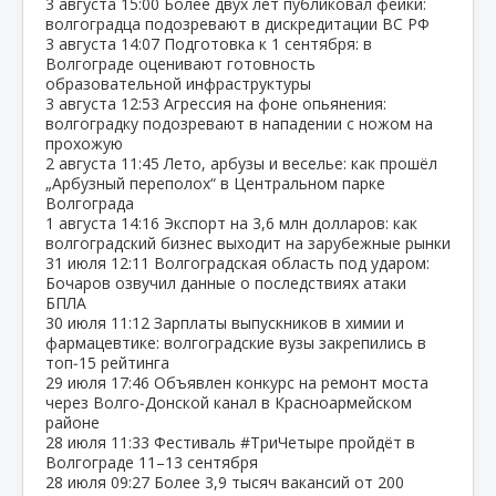
3 августа
15:00
Более двух лет публиковал фейки:
волгоградца подозревают в дискредитации ВС РФ
3 августа
14:07
Подготовка к 1 сентября: в
Волгограде оценивают готовность
образовательной инфраструктуры
3 августа
12:53
Агрессия на фоне опьянения:
волгоградку подозревают в нападении с ножом на
прохожую
2 августа
11:45
Лето, арбузы и веселье: как прошёл
„Арбузный переполох“ в Центральном парке
Волгограда
1 августа
14:16
Экспорт на 3,6 млн долларов: как
волгоградский бизнес выходит на зарубежные рынки
31 июля
12:11
Волгоградская область под ударом:
Бочаров озвучил данные о последствиях атаки
БПЛА
30 июля
11:12
Зарплаты выпускников в химии и
фармацевтике: волгоградские вузы закрепились в
топ‑15 рейтинга
29 июля
17:46
Объявлен конкурс на ремонт моста
через Волго‑Донской канал в Красноармейском
районе
28 июля
11:33
Фестиваль #ТриЧетыре пройдёт в
Волгограде 11–13 сентября
28 июля
09:27
Более 3,9 тысяч вакансий от 200