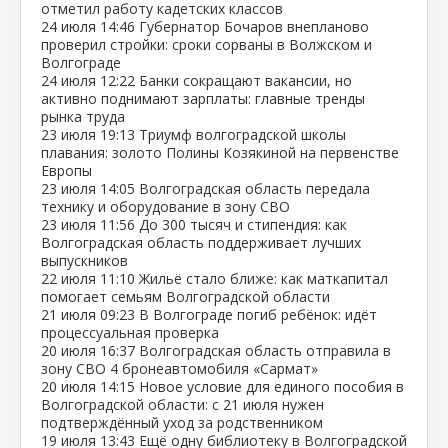
отметил работу кадетских классов
24 июля
14:46
Губернатор Бочаров внепланово
проверил стройки: сроки сорваны в Волжском и
Волгограде
24 июля
12:22
Банки сокращают вакансии, но
активно поднимают зарплаты: главные тренды
рынка труда
23 июля
19:13
Триумф волгоградской школы
плавания: золото Полины Козякиной на первенстве
Европы
23 июля
14:05
Волгоградская область передала
технику и оборудование в зону СВО
23 июля
11:56
До 300 тысяч и стипендия: как
Волгоградская область поддерживает лучших
выпускников
22 июля
11:10
Жильё стало ближе: как маткапитал
помогает семьям Волгоградской области
21 июля
09:23
В Волгограде погиб ребёнок: идёт
процессуальная проверка
20 июля
16:37
Волгоградская область отправила в
зону СВО 4 бронеавтомобиля «Сармат»
20 июля
14:15
Новое условие для единого пособия в
Волгоградской области: с 21 июля нужен
подтверждённый уход за родственником
19 июля
13:43
Ещё одну библиотеку в Волгоградской