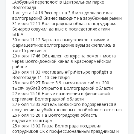
„Арбузный переполох“ в Центральном парке
Волгограда
1 августа
14:16
Экспорт на 3,6 млн долларов: как
волгоградский бизнес выходит на зарубежные рынки
31 июля
12:11
Волгоградская область под ударом:
Бочаров озвучил данные о последствиях атаки
БПЛА
30 июля
11:12
Зарплаты выпускников в химии и
фармацевтике: волгоградские вузы закрепились в
топ‑15 рейтинга
29 июля
17:46
Объявлен конкурс на ремонт моста
через Волго‑Донской канал в Красноармейском
районе
28 июля
11:33
Фестиваль #ТриЧетыре пройдёт в
Волгограде 11–13 сентября
28 июля
09:27
Более 3,9 тысяч вакансий от 200
тысяч рублей открыто в Волгоградской области
27 июля
15:16
Новые назначения в финансовой
вертикали Волгоградской области
27 июля
13:33
Житель Волжского подозревается в
покушении на убийство жены с особой жестокостью
26 июля
15:20
На Волгоградскую область
надвигается шторм
25 июля
13:02
Глава Волгограда поздравил
сотрудников СК с профессиональным праздником и