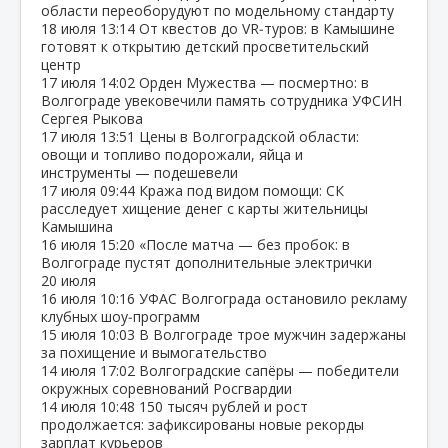
области переоборудуют по модельному стандарту
18 июля
13:14
От квестов до VR‑туров: в Камышине
готовят к открытию детский просветительский
центр
17 июля
14:02
Орден Мужества — посмертно: в
Волгограде увековечили память сотрудника УФСИН
Сергея Рыкова
17 июля
13:51
Цены в Волгоградской области:
овощи и топливо подорожали, яйца и
инструменты — подешевели
17 июля
09:44
Кража под видом помощи: СК
расследует хищение денег с карты жительницы
Камышина
16 июля
15:20
«После матча — без пробок: в
Волгограде пустят дополнительные электрички
20 июля
16 июля
10:16
УФАС Волгограда остановило рекламу
клубных шоу‑программ
15 июля
10:03
В Волгограде трое мужчин задержаны
за похищение и вымогательство
14 июля
17:02
Волгоградские сапёры — победители
окружных соревнований Росгвардии
14 июля
10:48
150 тысяч рублей и рост
продолжается: зафиксированы новые рекорды
зарплат курьеров