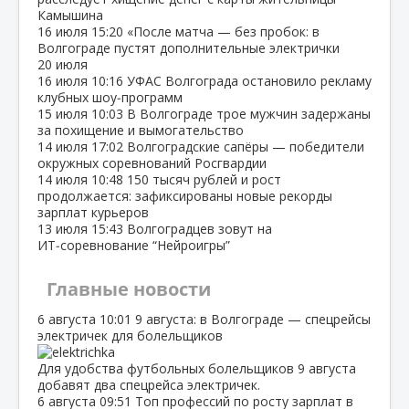
Камышина
16 июля
15:20
«После матча — без пробок: в
Волгограде пустят дополнительные электрички
20 июля
16 июля
10:16
УФАС Волгограда остановило рекламу
клубных шоу‑программ
15 июля
10:03
В Волгограде трое мужчин задержаны
за похищение и вымогательство
14 июля
17:02
Волгоградские сапёры — победители
окружных соревнований Росгвардии
14 июля
10:48
150 тысяч рублей и рост
продолжается: зафиксированы новые рекорды
зарплат курьеров
13 июля
15:43
Волгоградцев зовут на
ИТ‑соревнование “Нейроигры”
Главные новости
6 августа
10:01
9 августа: в Волгограде — спецрейсы
электричек для болельщиков
Для удобства футбольных болельщиков 9 августа
добавят два спецрейса электричек.
6 августа
09:51
Топ профессий по росту зарплат в