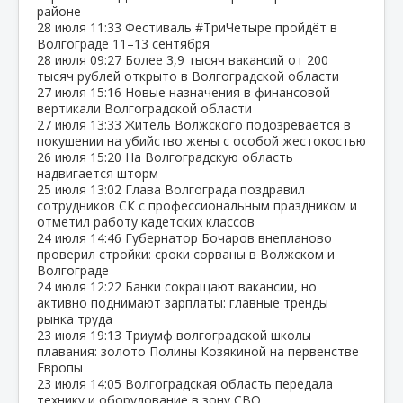
районе
28 июля
11:33
Фестиваль #ТриЧетыре пройдёт в
Волгограде 11–13 сентября
28 июля
09:27
Более 3,9 тысяч вакансий от 200
тысяч рублей открыто в Волгоградской области
27 июля
15:16
Новые назначения в финансовой
вертикали Волгоградской области
27 июля
13:33
Житель Волжского подозревается в
покушении на убийство жены с особой жестокостью
26 июля
15:20
На Волгоградскую область
надвигается шторм
25 июля
13:02
Глава Волгограда поздравил
сотрудников СК с профессиональным праздником и
отметил работу кадетских классов
24 июля
14:46
Губернатор Бочаров внепланово
проверил стройки: сроки сорваны в Волжском и
Волгограде
24 июля
12:22
Банки сокращают вакансии, но
активно поднимают зарплаты: главные тренды
рынка труда
23 июля
19:13
Триумф волгоградской школы
плавания: золото Полины Козякиной на первенстве
Европы
23 июля
14:05
Волгоградская область передала
технику и оборудование в зону СВО