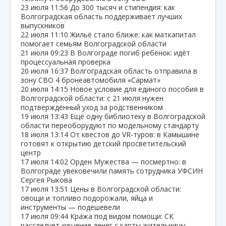
23 июля
11:56
До 300 тысяч и стипендия: как
Волгоградская область поддерживает лучших
выпускников
22 июля
11:10
Жильё стало ближе: как маткапитал
помогает семьям Волгоградской области
21 июля
09:23
В Волгограде погиб ребёнок: идёт
процессуальная проверка
20 июля
16:37
Волгоградская область отправила в
зону СВО 4 бронеавтомобиля «Сармат»
20 июля
14:15
Новое условие для единого пособия в
Волгоградской области: с 21 июля нужен
подтверждённый уход за родственником
19 июля
13:43
Ещё одну библиотеку в Волгоградской
области переоборудуют по модельному стандарту
18 июля
13:14
От квестов до VR‑туров: в Камышине
готовят к открытию детский просветительский
центр
17 июля
14:02
Орден Мужества — посмертно: в
Волгограде увековечили память сотрудника УФСИН
Сергея Рыкова
17 июля
13:51
Цены в Волгоградской области:
овощи и топливо подорожали, яйца и
инструменты — подешевели
17 июля
09:44
Кража под видом помощи: СК
расследует хищение денег с карты жительницы