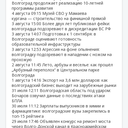
Волгоград продолжает реализацию 10‑летней
программы развития
4 августа
09:15
Музей СВО у Мамаева
кургана — строительство на финишной прямой
3 августа
15:00
Более двух лет публиковал фейки:
волгоградца подозревают в дискредитации ВС РФ
3 августа
14:07
Подготовка к 1 сентября: в
Волгограде оценивают готовность
образовательной инфраструктуры
3 августа
12:53
Агрессия на фоне опьянения:
волгоградку подозревают в нападении с ножом на
прохожую
2 августа
11:45
Лето, арбузы и веселье: как прошёл
„Арбузный переполох“ в Центральном парке
Волгограда
1 августа
14:16
Экспорт на 3,6 млн долларов: как
волгоградский бизнес выходит на зарубежные рынки
31 июля
12:11
Волгоградская область под ударом:
Бочаров озвучил данные о последствиях атаки
БПЛА
30 июля
11:12
Зарплаты выпускников в химии и
фармацевтике: волгоградские вузы закрепились в
топ‑15 рейтинга
29 июля
17:46
Объявлен конкурс на ремонт моста
через Волго‑Донской канал в Красноармейском