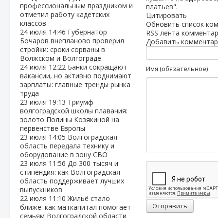
профессиональным праздником и
платьев".
отметил работу кадетских
Цитировать
классов
Обновить список ко
24 июля
14:46
Губернатор
RSS лента комментар
Бочаров внепланово проверил
Добавить комментар
стройки: сроки сорваны в
Волжском и Волгограде
24 июля
12:22
Банки сокращают
Имя (обязательное)
вакансии, но активно поднимают
зарплаты: главные тренды рынка
труда
23 июля
19:13
Триумф
волгоградской школы плавания:
золото Полины Козякиной на
первенстве Европы
23 июля
14:05
Волгоградская
область передала технику и
оборудование в зону СВО
23 июля
11:56
До 300 тысяч и
стипендия: как Волгоградская
область поддерживает лучших
выпускников
22 июля
11:10
Жильё стало
Отправить
ближе: как маткапитал помогает
семьям Волгоградской области