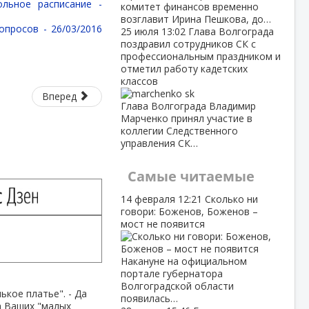
ольное расписание -
комитет финансов временно
возглавит Ирина Пешкова, до…
вопросов -
26/03/2016
25 июля
13:02
Глава Волгограда
поздравил сотрудников СК с
профессиональным праздником и
отметил работу кадетских
классов
Вперед
Глава Волгограда Владимир
Марченко принял участие в
коллегии Следственного
управления СК…
Самые читаемые
14 февраля
12:21
Сколько ни
говори: Боженов, Боженов –
мост не появится
Накануне на официальном
портале губернатора
Волгоградской области
ькое платье". - Да
появилась…
а Ваших "малых