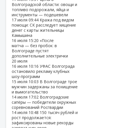
Волгоградской области: овощи и
топливо подорожали, яйца и
инструменты — подешевели
17 июля
09:44
Кража под видом
помощи: СК расследует хищение
денег с карты жительницы
Камышина
16 июля
15:20
«После
матча — без пробок: в
Волгограде пустят
дополнительные электрички
20 июля
16 июля
10:16
УФАС Волгограда
остановило рекламу клубных
шоу‑программ
15 июля
10:03
В Волгограде трое
мужчин задержаны за похищение
и вымогательство
14 июля
17:02
Волгоградские
сапёры — победители окружных
соревнований Росгвардии
14 июля
10:48
150 тысяч рублей и
рост продолжается:
зафиксированы новые рекорды
зарплат курьеров