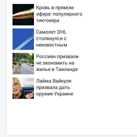
Кровь в прямом
эфире: популярного
тиктокера
застрелили у
Самолет DHL
ресторана
столкнулся с
неизвестным
объектом над
Россиян призвали
Лейпцигом -
не экономить на
Новости на Вести.ru
жилье в Таиланде
ради безопасности
Лайма Вайкуле
призвала дать
оружие Украине
вместо музыки