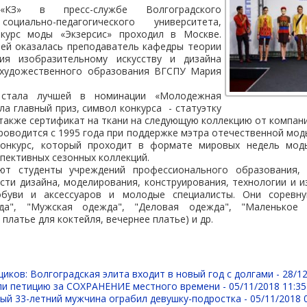
КЗ» в пресс-службе Волгоградского
социально-педагогического университета,
курс моды «Экзерсис» проходил в Москве.
лей оказалась преподаватель кафедры теории
ия изобразительному искусству и дизайна
 художественного образования ВГСПУ Мария
стала лучшей в номинации «Молодежная
ла главный приз, символ конкурса - статуэтку
 также сертификат на ткани на следующую коллекцию от компани
проводится с 1995 года при поддержке мэтра отечественной мод
конкурс, который проходит в формате мировых недель мод
пективных сезонных коллекций.
уют студенты учреждений профессионального образования, 
сти дизайна, моделирования, конструирования, технологии и 
обуви и аксессуаров и молодые специалисты. Они соревну
а", "Мужская одежда", "Деловая одежда", "Маленькое 
 платье для коктейля, вечернее платье) и др.
иков: Волгоградская элита входит в новый год с долгами -
28/12
ли петицию за СОХРАНЕНИЕ местного времени -
05/11/2018 11:35
ый 33-летний мужчина ограбил девушку-подростка -
05/11/2018 