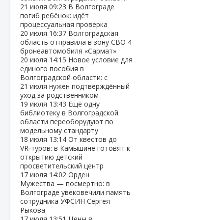
21 июля
09:23
В Волгограде
погиб ребёнок: идёт
процессуальная проверка
20 июля
16:37
Волгоградская
область отправила в зону СВО 4
бронеавтомобиля «Сармат»
20 июля
14:15
Новое условие для
единого пособия в
Волгоградской области: с
21 июля нужен подтверждённый
уход за родственником
19 июля
13:43
Ещё одну
библиотеку в Волгоградской
области переоборудуют по
модельному стандарту
18 июля
13:14
От квестов до
VR‑туров: в Камышине готовят к
открытию детский
просветительский центр
17 июля
14:02
Орден
Мужества — посмертно: в
Волгограде увековечили память
сотрудника УФСИН Сергея
Рыкова
17 июля
13:51
Цены в