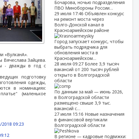
Бочарова, ночью подразделения
ПВО Минобороны России…
29 июля
17:46
Объявлен конкурс
на ремонт моста через
Волго‑Донской канал в
Красноармейском районе
Город запускает конкурс, чтобы
выбрать подрядчика для
обновления моста в
и «ВулканА».
Красноармейском…
ы Вячеслава Зайцева.
28 июля
09:27
Более 3,9 тысяч
ы - дважды в год с
вакансий от 200 тысяч рублей
открыто в Волгоградской
ведущих подготовку
области
изготовления одежды,
ются в номинациях:
По данным за май — июнь 2026,
платье" (маленькое
в Волгоградской области
размещено свыше 3,9 тыс.
вакансий с…
27 июля
15:16
Новые назначения
в финансовой вертикали
/2018 09:23
Волгоградской области
09:12
В регионе — кадровые подвижки: