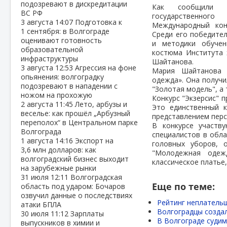
подозревают в дискредитации
Как сообщили «
ВС РФ
государственного 
3 августа
14:07
Подготовка к
Международный кон
1 сентября: в Волгограде
Среди его победите
оценивают готовность
и методики обучен
образовательной
костюма Института
инфраструктуры
Шайтанова.
3 августа
12:53
Агрессия на фоне
Мария Шайтанова 
опьянения: волгоградку
одежда». Она получи
подозревают в нападении с
"Золотая модель", а
ножом на прохожую
Конкурс "Экзерсис" 
2 августа
11:45
Лето, арбузы и
Это единственный 
веселье: как прошёл „Арбузный
представлением перс
переполох“ в Центральном парке
В конкурсе участв
Волгограда
специалистов в обла
1 августа
14:16
Экспорт на
головных уборов, 
3,6 млн долларов: как
"Молодежная одежд
волгоградский бизнес выходит
классическое платье,
на зарубежные рынки
31 июля
12:11
Волгоградская
Еще по теме:
область под ударом: Бочаров
озвучил данные о последствиях
Рейтинг неплательщ
атаки БПЛА
Волгоградцы созда
30 июля
11:12
Зарплаты
В Волгограде судим
выпускников в химии и