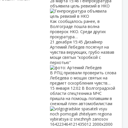
28 марта
15:46
Генпрокуратура
объявила цель ревизий в НКО
Как сообщалось ранее, в
Волгограде пошла волна
проверок НКО. Среди других
прокуратура…
21 декабря
15:45
Дизайнер
Артемий Лебедев посягнул на
чувства верующих, грубо назвав
мощи святых "коробкой с
перхотью"
В РПЦ призвали проверить слова
Лебедева о мощах святых на
предмет оскорбления чувств…
15 января
12:02
В Волгоградской
области спецтехника МЧС
пришла на помощь попавшим в
снежный плен автомобилистам