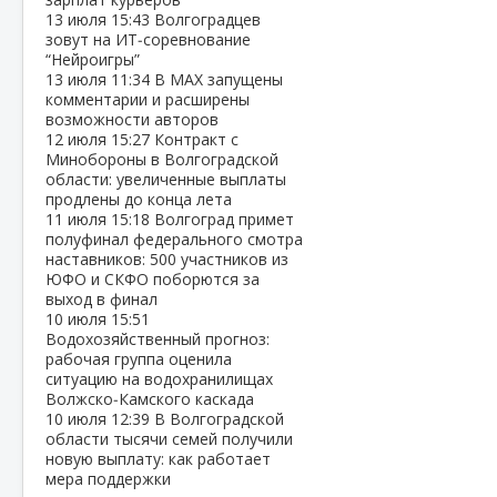
13 июля
15:43
Волгоградцев
зовут на ИТ‑соревнование
“Нейроигры”
13 июля
11:34
В МАХ запущены
комментарии и расширены
возможности авторов
12 июля
15:27
Контракт с
Минобороны в Волгоградской
области: увеличенные выплаты
продлены до конца лета
11 июля
15:18
Волгоград примет
полуфинал федерального смотра
наставников: 500 участников из
ЮФО и СКФО поборются за
выход в финал
10 июля
15:51
Водохозяйственный прогноз:
рабочая группа оценила
ситуацию на водохранилищах
Волжско‑Камского каскада
10 июля
12:39
В Волгоградской
области тысячи семей получили
новую выплату: как работает
мера поддержки