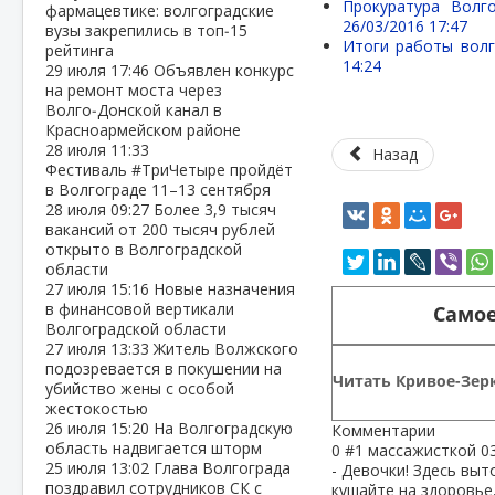
Прокуратура Волг
фармацевтике: волгоградские
26/03/2016 17:47
вузы закрепились в топ‑15
Итоги работы волг
рейтинга
14:24
29 июля
17:46
Объявлен конкурс
на ремонт моста через
Волго‑Донской канал в
Красноармейском районе
28 июля
11:33
Назад
Фестиваль #ТриЧетыре пройдёт
в Волгограде 11–13 сентября
28 июля
09:27
Более 3,9 тысяч
вакансий от 200 тысяч рублей
открыто в Волгоградской
области
27 июля
15:16
Новые назначения
в финансовой вертикали
Самое
Волгоградской области
27 июля
13:33
Житель Волжского
подозревается в покушении на
Читать Кривое-Зерк
убийство жены с особой
жестокостью
26 июля
15:20
На Волгоградскую
Комментарии
область надвигается шторм
0
#1
массажисткой
0
25 июля
13:02
Глава Волгограда
- Девочки! Здесь выт
поздравил сотрудников СК с
кушайте на здоровье