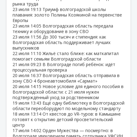
рынка труда
23 июля
19:13
Триумф волгоградской школы
плавания: золото Полины Козякиной на первенстве
Европы
23 июля
14:05
Волгоградская область передала
технику и оборудование в зону СВО
23 июля
11:56
До 300 тысяч и стипендия: как
Волгоградская область поддерживает лучших
выпускников
22 июля
11:10
Жильё стало ближе: как маткапитал
помогает семьям Волгоградской области
21 июля
09:23
В Волгограде погиб ребёнок: идёт
процессуальная проверка
20 июля
16:37
Волгоградская область отправила в
зону СВО 4 бронеавтомобиля «Сармат»
20 июля
14:15
Новое условие для единого пособия в
Волгоградской области: с 21 июля нужен
подтверждённый уход за родственником
19 июля
13:43
Ещё одну библиотеку в Волгоградской
области переоборудуют по модельному стандарту
18 июля
13:14
От квестов до VR‑туров: в Камышине
готовят к открытию детский просветительский
центр
17 июля
14:02
Орден Мужества — посмертно: в
Волгограде увековечили память сотрудника УФСИН