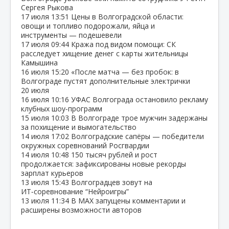
Сергея Рыкова
17 июля
13:51
Цены в Волгоградской области:
овощи и топливо подорожали, яйца и
инструменты — подешевели
17 июля
09:44
Кража под видом помощи: СК
расследует хищение денег с карты жительницы
Камышина
16 июля
15:20
«После матча — без пробок: в
Волгограде пустят дополнительные электрички
20 июля
16 июля
10:16
УФАС Волгограда остановило рекламу
клубных шоу‑программ
15 июля
10:03
В Волгограде трое мужчин задержаны
за похищение и вымогательство
14 июля
17:02
Волгоградские сапёры — победители
окружных соревнований Росгвардии
14 июля
10:48
150 тысяч рублей и рост
продолжается: зафиксированы новые рекорды
зарплат курьеров
13 июля
15:43
Волгоградцев зовут на
ИТ‑соревнование “Нейроигры”
13 июля
11:34
В МАХ запущены комментарии и
расширены возможности авторов