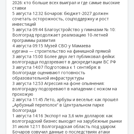
2026: кто больше всех выиграл и где самые высокие
ставки
5 августа
12:32
Бочаров: бюджет‑2027 должен
сочетать осторожность, соцподдержку и рост
инвестиций
5 августа
09:44
Благоустройство у гимназии № 10:
Волгоград продолжает реализацию 10‑летней
программы развития
4 августа
09:15
Музей СВО у Мамаева
кургана — строительство на финишной прямой
3 августа
15:00
Более двух лет публиковал фейки:
волгоградца подозревают в дискредитации ВС РФ
3 августа
14:07
Подготовка к 1 сентября: в
Волгограде оценивают готовность
образовательной инфраструктуры
3 августа
12:53
Агрессия на фоне опьянения:
волгоградку подозревают в нападении с ножом на
прохожую
2 августа
11:45
Лето, арбузы и веселье: как прошёл
„Арбузный переполох“ в Центральном парке
Волгограда
1 августа
14:16
Экспорт на 3,6 млн долларов: как
волгоградский бизнес выходит на зарубежные рынки
31 июля
12:11
Волгоградская область под ударом:
Бочаров озвучил данные о последствиях атаки