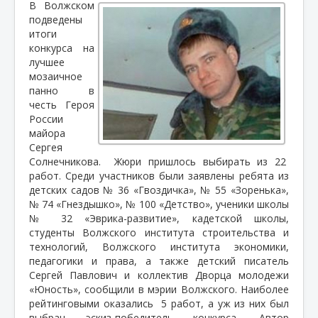
В Волжском
подведены
итоги
конкурса на
лучшее
мозаичное
панно в
честь Героя
России
майора
Сергея
Солнечникова.
Жюри пришлось выбирать из 22
работ. Среди участников были заявлены ребята из
детских садов № 36 «Гвоздичка», № 55 «Зоренька»,
№ 74 «Гнездышко», № 100 «Детство», ученики школы
№ 32 «Эврика-развитие», кадетской школы,
студенты Волжского института строительства и
технологий, Волжского института экономики,
педагогики и права, а также детский писатель
Сергей Павлович и коллектив Дворца молодежи
«Юность», сообщили в мэрии Волжского. Наиболее
рейтинговыми оказались
5 работ, а уж из них был
выбран эскиз-победитель конкурса. Автор