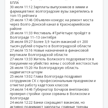
БПЛА
30 июля
11:12
Зарплаты выпускников в химии и
фармацевтике: волгоградские вузы закрепились в
топ‑15 рейтинга
29 июля
17:46
Объявлен конкурс на ремонт моста
через Волго‑Донской канал в Красноармейском
районе
28 июля
11:33
Фестиваль #ТриЧетыре пройдёт в
Волгограде 11–13 сентября
28 июля
09:27
Более 3,9 тысяч вакансий от 200
тысяч рублей открыто в Волгоградской области
27 июля
15:16
Новые назначения в финансовой
вертикали Волгоградской области
27 июля
13:33
Житель Волжского подозревается в
покушении на убийство жены с особой жестокостью
26 июля
15:20
На Волгоградскую область
надвигается шторм
25 июля
13:02
Глава Волгограда поздравил
сотрудников СК с профессиональным праздником и
отметил работу кадетских классов
24 июля
14:46
Губернатор Бочаров внепланово
проверил стройки: сроки сорваны в Волжском и
Волгограде
24 июля
12:22
Банки сокращают вакансии, но
активно поднимают зарплаты: главные тренды