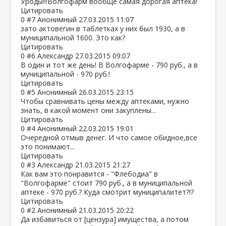
Уроды!!!Волгофарм вообще самая дорогая аптека!
Цитировать
0
#7
Анонимный
27.03.2015 11:07
зато актовегин в таблетках у них был 1930, а в
муниципальной 1600. Это как?
Цитировать
0
#6
Александр
27.03.2015 09:07
В один и тот же день! В Волгофарме - 790 руб., а в
муниципальной - 970 руб.!
Цитировать
0
#5
Анонимный
26.03.2015 23:15
Чтобы сравнивать цены между аптеками, нужно
знать, в какой момент они закуплены...
Цитировать
0
#4
Анонимный
22.03.2015 19:01
Очередной отмыв денег. И что самое обидное,все
это понимают...
Цитировать
0
#3
Александр
21.03.2015 21:27
Как вам это понравится - "Флебодиа" в
"Волгофарме" стоит 790 руб., а в муниципальной
аптеке - 970 руб.? Куда смотрит муниципалитет?!?
Цитировать
0
#2
Анонимный
21.03.2015 20:22
Да избавиться от [цензура] имущества, а потом