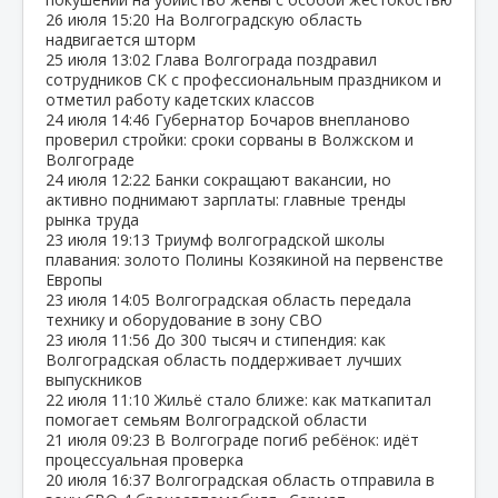
26 июля
15:20
На Волгоградскую область
надвигается шторм
25 июля
13:02
Глава Волгограда поздравил
сотрудников СК с профессиональным праздником и
отметил работу кадетских классов
24 июля
14:46
Губернатор Бочаров внепланово
проверил стройки: сроки сорваны в Волжском и
Волгограде
24 июля
12:22
Банки сокращают вакансии, но
активно поднимают зарплаты: главные тренды
рынка труда
23 июля
19:13
Триумф волгоградской школы
плавания: золото Полины Козякиной на первенстве
Европы
23 июля
14:05
Волгоградская область передала
технику и оборудование в зону СВО
23 июля
11:56
До 300 тысяч и стипендия: как
Волгоградская область поддерживает лучших
выпускников
22 июля
11:10
Жильё стало ближе: как маткапитал
помогает семьям Волгоградской области
21 июля
09:23
В Волгограде погиб ребёнок: идёт
процессуальная проверка
20 июля
16:37
Волгоградская область отправила в