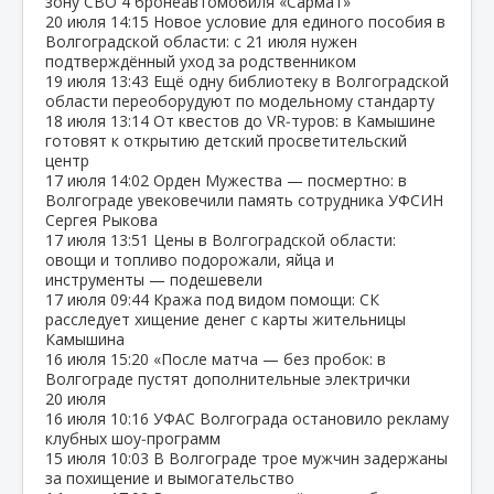
зону СВО 4 бронеавтомобиля «Сармат»
20 июля
14:15
Новое условие для единого пособия в
Волгоградской области: с 21 июля нужен
подтверждённый уход за родственником
19 июля
13:43
Ещё одну библиотеку в Волгоградской
области переоборудуют по модельному стандарту
18 июля
13:14
От квестов до VR‑туров: в Камышине
готовят к открытию детский просветительский
центр
17 июля
14:02
Орден Мужества — посмертно: в
Волгограде увековечили память сотрудника УФСИН
Сергея Рыкова
17 июля
13:51
Цены в Волгоградской области:
овощи и топливо подорожали, яйца и
инструменты — подешевели
17 июля
09:44
Кража под видом помощи: СК
расследует хищение денег с карты жительницы
Камышина
16 июля
15:20
«После матча — без пробок: в
Волгограде пустят дополнительные электрички
20 июля
16 июля
10:16
УФАС Волгограда остановило рекламу
клубных шоу‑программ
15 июля
10:03
В Волгограде трое мужчин задержаны
за похищение и вымогательство