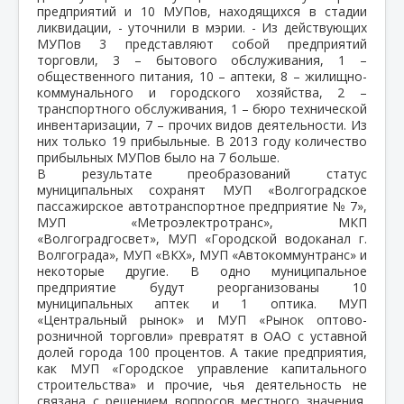
предприятий и 10 МУПов, находящихся в стадии
ликвидации, - уточнили в мэрии. - Из действующих
МУПов 3 представляют собой предприятий
торговли, 3 – бытового обслуживания, 1 –
общественного питания, 10 – аптеки, 8 – жилищно-
коммунального и городского хозяйства, 2 –
транспортного обслуживания, 1 – бюро технической
инвентаризации, 7 – прочих видов деятельности. Из
них только 19 прибыльные. В 2013 году количество
прибыльных МУПов было на 7 больше.
В результате преобразований статус
муниципальных сохранят МУП «Волгоградское
пассажирское автотранспортное предприятие № 7»,
МУП «Метроэлектротранс», МКП
«Волгоградгосвет», МУП «Городской водоканал г.
Волгограда», МУП «ВКХ», МУП «Автокоммунтранс» и
некоторые другие. В одно муниципальное
предприятие будут реорганизованы 10
муниципальных аптек и 1 оптика. МУП
«Центральный рынок» и МУП «Рынок оптово-
розничной торговли» превратят в ОАО с уставной
долей города 100 процентов. А такие предприятия,
как МУП «Городское управление капитального
строительства» и прочие, чья деятельность не
связана с решением вопросов местного значения,