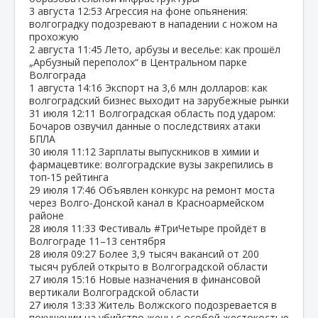
3 августа
12:53
Агрессия на фоне опьянения:
волгоградку подозревают в нападении с ножом на
прохожую
2 августа
11:45
Лето, арбузы и веселье: как прошёл
„Арбузный переполох“ в Центральном парке
Волгограда
1 августа
14:16
Экспорт на 3,6 млн долларов: как
волгоградский бизнес выходит на зарубежные рынки
31 июля
12:11
Волгоградская область под ударом:
Бочаров озвучил данные о последствиях атаки
БПЛА
30 июля
11:12
Зарплаты выпускников в химии и
фармацевтике: волгоградские вузы закрепились в
топ‑15 рейтинга
29 июля
17:46
Объявлен конкурс на ремонт моста
через Волго‑Донской канал в Красноармейском
районе
28 июля
11:33
Фестиваль #ТриЧетыре пройдёт в
Волгограде 11–13 сентября
28 июля
09:27
Более 3,9 тысяч вакансий от 200
тысяч рублей открыто в Волгоградской области
27 июля
15:16
Новые назначения в финансовой
вертикали Волгоградской области
27 июля
13:33
Житель Волжского подозревается в
покушении на убийство жены с особой жестокостью