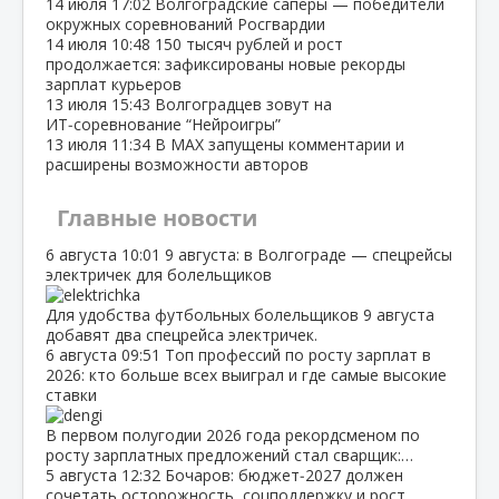
14 июля
17:02
Волгоградские сапёры — победители
окружных соревнований Росгвардии
14 июля
10:48
150 тысяч рублей и рост
продолжается: зафиксированы новые рекорды
зарплат курьеров
13 июля
15:43
Волгоградцев зовут на
ИТ‑соревнование “Нейроигры”
13 июля
11:34
В МАХ запущены комментарии и
расширены возможности авторов
Главные новости
6 августа
10:01
9 августа: в Волгограде — спецрейсы
электричек для болельщиков
Для удобства футбольных болельщиков 9 августа
добавят два спецрейса электричек.
6 августа
09:51
Топ профессий по росту зарплат в
2026: кто больше всех выиграл и где самые высокие
ставки
В первом полугодии 2026 года рекордсменом по
росту зарплатных предложений стал сварщик:…
5 августа
12:32
Бочаров: бюджет‑2027 должен
сочетать осторожность, соцподдержку и рост