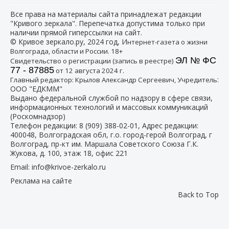
Все права на материалы сайта принадлежат редакции
"Кривого зеркала". Перепечатка допустима только при
наличии прямой гиперссылки на сайт.
© Кривое зеркало.ру, 2024 год, И
нтернет-газета о жизни
Волгограда, области и России. 18+
ЭЛ № ФС
Свидетельство о регистрации (запись в реестре)
77 - 87885
от 12 августа 2024 г.
:
Главный редактор: Крылов Александр Сергеевич, Учредитель
ООО "ЕДКММ"
Выдано федеральной службой по надзору в сфере связи,
информационных технологий и массовых коммуникаций
(Роскомнадзор)
Телефон редакции:
8 (909) 388-02-01
, Адрес редакции:
400048, Волгоградская обл, г.о. город-герой Волгоград, г
Волгоград, пр-кт им. Маршала Советского Союза Г.К.
Жукова, д. 100, этаж 18, офис 221
Email:
info@krivoe-zerkalo.ru
Реклама на сайте
Back to Top