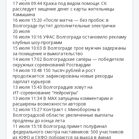
17 июля
09:44
Кража под видом помощи: СК
расследует хищение денег с карты жительницы
Камышина
16 июля
15:20
«После матча — без пробок: в
Волгограде пустят дополнительные электрички
20 июля
16 июля
10:16
УФАС Волгограда остановило рекламу
клубных шоу‑программ
15 июля
10:03
В Волгограде трое мужчин задержаны
за похищение и вымогательство
14 июля
17:02
Волгоградские сапёры — победители
окружных соревнований Росгвардии
14 июля
10:48
150 тысяч рублей и рост
продолжается: зафиксированы новые рекорды
зарплат курьеров
13 июля
15:43
Волгоградцев зовут на
ИТ‑соревнование “Нейроигры”
13 июля
11:34
В МАХ запущены комментарии и
расширены возможности авторов
12 июля
15:27
Контракт с Минобороны в
Волгоградской области: увеличенные выплаты
продлены до конца лета
11 июля
15:18
Волгоград примет полуфинал
федерального смотра наставников: 500 участников
из ЮФО и СКФО поборются за выход в финал