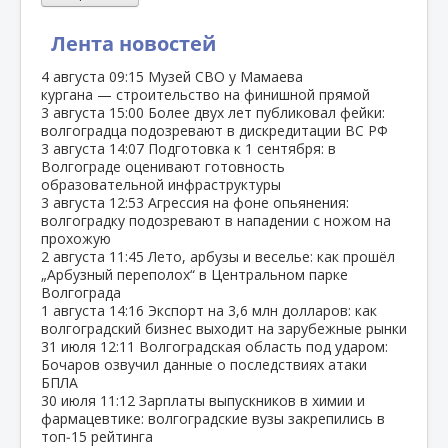
Лента новостей
4 августа
09:15
Музей СВО у Мамаева
кургана — строительство на финишной прямой
3 августа
15:00
Более двух лет публиковал фейки:
волгоградца подозревают в дискредитации ВС РФ
3 августа
14:07
Подготовка к 1 сентября: в
Волгограде оценивают готовность
образовательной инфраструктуры
3 августа
12:53
Агрессия на фоне опьянения:
волгоградку подозревают в нападении с ножом на
прохожую
2 августа
11:45
Лето, арбузы и веселье: как прошёл
„Арбузный переполох“ в Центральном парке
Волгограда
1 августа
14:16
Экспорт на 3,6 млн долларов: как
волгоградский бизнес выходит на зарубежные рынки
31 июля
12:11
Волгоградская область под ударом:
Бочаров озвучил данные о последствиях атаки
БПЛА
30 июля
11:12
Зарплаты выпускников в химии и
фармацевтике: волгоградские вузы закрепились в
топ‑15 рейтинга