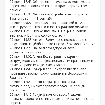
29 июля
17:46
Объявлен конкурс на ремонт моста
через Волго‑Донской канал в Красноармейском
районе
28 июля
11:33
Фестиваль #ТриЧетыре пройдёт в
Волгограде 11–13 сентября
28 июля
09:27
Более 3,9 тысяч вакансий от 200
тысяч рублей открыто в Волгоградской области
27 июля
15:16
Новые назначения в финансовой
вертикали Волгоградской области
27 июля
13:33
Житель Волжского подозревается в
покушении на убийство жены с особой жестокостью
26 июля
15:20
На Волгоградскую область
надвигается шторм
25 июля
13:02
Глава Волгограда поздравил
сотрудников СК с профессиональным праздником и
отметил работу кадетских классов
24 июля
14:46
Губернатор Бочаров внепланово
проверил стройки: сроки сорваны в Волжском и
Волгограде
24 июля
12:22
Банки сокращают вакансии, но
активно поднимают зарплаты: главные тренды
рынка труда
23 июля
19:13
Триумф волгоградской школы
плавания: золото Полины Козякиной на первенстве
Европы