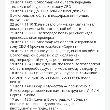
23 июля
14:05
Волгоградская область передала
технику и оборудование в зону СВО
23 июля
11:56
До 300 тысяч и стипендия: как
Волгоградская область поддерживает лучших
выпускников
22 июля
11:10
Жильё стало ближе: как маткапитал
помогает семьям Волгоградской области
21 июля
09:23
В Волгограде погиб ребёнок: идёт
процессуальная проверка
20 июля
16:37
Волгоградская область отправила в
зону СВО 4 бронеавтомобиля «Сармат»
20 июля
14:15
Новое условие для единого пособия в
Волгоградской области: с 21 июля нужен
подтверждённый уход за родственником
19 июля
13:43
Ещё одну библиотеку в Волгоградской
области переоборудуют по модельному стандарту
18 июля
13:14
От квестов до VR‑туров: в Камышине
готовят к открытию детский просветительский
центр
17 июля
14:02
Орден Мужества — посмертно: в
Волгограде увековечили память сотрудника УФСИН
Сергея Рыкова
17 июля
13:51
Цены в Волгоградской области:
овощи и топливо подорожали, яйца и
инструменты — подешевели