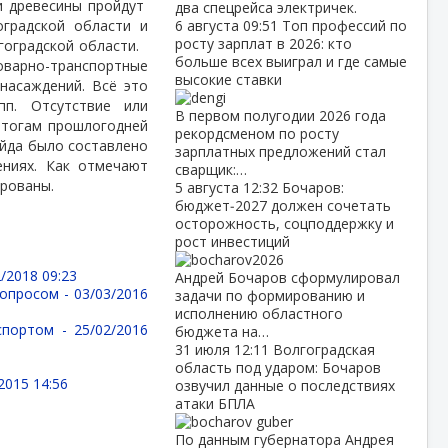
и древесины пройдут
два спецрейса электричек.
оградской области и
6 августа
09:51
Топ профессий по
росту зарплат в 2026: кто
оградской области.
больше всех выиграл и где самые
оварно-транспортные
высокие ставки
насаждений. Всё это
пп. Отсутствие или
В первом полугодии 2026 года
итогам прошлогодней
рекордсменом по росту
ейда было составлено
зарплатных предложений стал
ениях. Как отмечают
сварщик:…
ированы.
5 августа
12:32
Бочаров:
бюджет‑2027 должен сочетать
осторожность, соцподдержку и
рост инвестиций
/2018 09:23
Андрей Бочаров сформулировал
вопросом -
03/03/2016
задачи по формированию и
исполнению областного
нспортом -
25/02/2016
бюджета на…
31 июля
12:11
Волгоградская
область под ударом: Бочаров
2015 14:56
озвучил данные о последствиях
атаки БПЛА
По данным губернатора Андрея