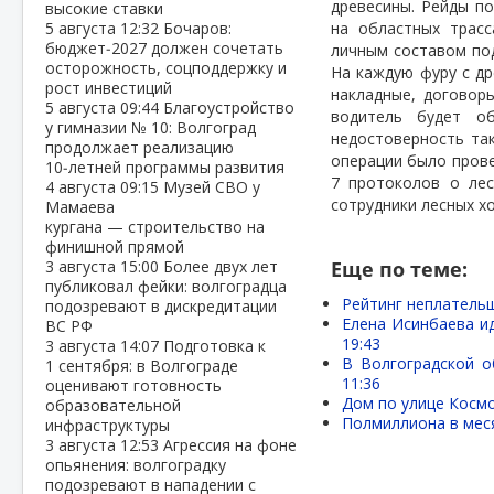
древесины. Рейды п
высокие ставки
5 августа
12:32
Бочаров:
на областных трасс
бюджет‑2027 должен сочетать
личным составом по
осторожность, соцподдержку и
На каждую фуру с д
рост инвестиций
накладные, договор
5 августа
09:44
Благоустройство
водитель будет об
у гимназии № 10: Волгоград
недостоверность та
продолжает реализацию
операции было прове
10‑летней программы развития
7 протоколов о лес
4 августа
09:15
Музей СВО у
сотрудники лесных хо
Мамаева
кургана — строительство на
финишной прямой
3 августа
15:00
Более двух лет
Еще по теме:
публиковал фейки: волгоградца
Рейтинг неплательщ
подозревают в дискредитации
Елена Исинбаева ид
ВС РФ
19:43
3 августа
14:07
Подготовка к
В Волгоградской о
1 сентября: в Волгограде
11:36
оценивают готовность
Дом по улице Космо
образовательной
Полмиллиона в меся
инфраструктуры
3 августа
12:53
Агрессия на фоне
опьянения: волгоградку
подозревают в нападении с