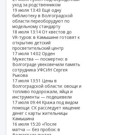
уход за родственником
19 июля
13:43
Ещё одну
библиотеку в Волгоградской
области переоборудуют по
модельному стандарту
18 июля
13:14
От квестов до
VR‑туров: в Камышине готовят к
открытию детский
просветительский центр
17 июля
14:02
Орден
Мужества — посмертно: в
Волгограде увековечили память
сотрудника УФСИН Сергея
Рыкова
17 июля
13:51
Цены в
Волгоградской области: овощи и
топливо подорожали, яйца и
инструменты — подешевели
17 июля
09:44
Кража под видом
помощи: СК расследует хищение
денег с карты жительницы
Камышина
16 июля
15:20
«После
матча — без пробок: в
Волгограде пустят