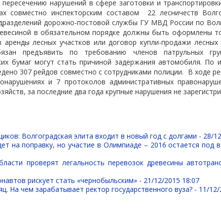
о пересечению нарушений в сфере заготовки и транспортировк
ах совместно инспекторским составом
22 лесничеств Волг
дразделений дорожно-постовой службы ГУ МВД России по Волг
ревесиной в обязательном порядке должны быть оформлены т
ы аренды лесных участков или договор купли-продажи лесных 
язан предъявить по требованию членов патрульных гру
ких бумаг могут стать причиной задержания автомобиля. По 
дено 307 рейдов совместно с сотрудниками полиции.
В ходе р
онарушениях и 7 протоколов административных правонаруш
зяйств, за последние два года крупные нарушения не зарегистр
иков: Волгоградская элита входит в новый год с долгами -
28/12
ет на поправку, но участие в Олимпиаде – 2016 остается под 
бласти проверят легальность перевозок древесины автотра
навтов рискует стать «чернобыльским» -
21/12/2015 18:07
ц. На чем зарабатывает ректор государственного вуза? -
11/12/