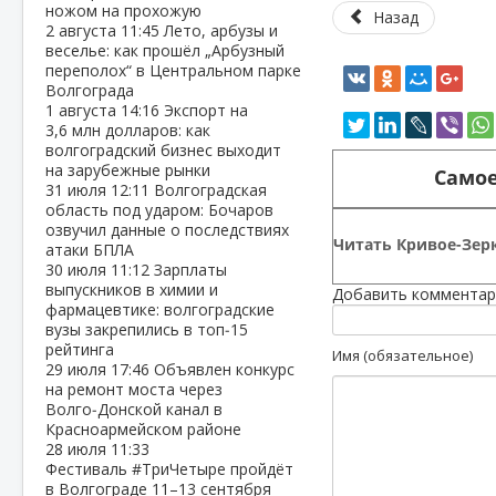
ножом на прохожую
Назад
2 августа
11:45
Лето, арбузы и
веселье: как прошёл „Арбузный
переполох“ в Центральном парке
Волгограда
1 августа
14:16
Экспорт на
3,6 млн долларов: как
волгоградский бизнес выходит
на зарубежные рынки
Самое
31 июля
12:11
Волгоградская
область под ударом: Бочаров
озвучил данные о последствиях
Читать Кривое-Зерк
атаки БПЛА
30 июля
11:12
Зарплаты
выпускников в химии и
Добавить комментар
фармацевтике: волгоградские
вузы закрепились в топ‑15
рейтинга
Имя (обязательное)
29 июля
17:46
Объявлен конкурс
на ремонт моста через
Волго‑Донской канал в
Красноармейском районе
28 июля
11:33
Фестиваль #ТриЧетыре пройдёт
в Волгограде 11–13 сентября