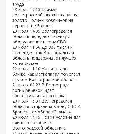
труда
23 июля
19:13
Триумф
волгоградской школы плавания:
золото Полины Козякиной на
первенстве Европы
23 июля
14:05
Волгоградская
область передала технику и
оборудование в зону СВО
23 июля
11:56
До 300 тысяч и
стипендия: как Волгоградская
область поддерживает лучших
выпускников
22 июля
11:10
Жильё стало
ближе: как маткапитал помогает
семьям Волгоградской области
21 июля
09:23
В Волгограде
погиб ребёнок: идёт
процессуальная проверка
20 июля
16:37
Волгоградская
область отправила в зону СВО 4
бронеавтомобиля «Сармат»
20 июля
14:15
Новое условие для
единого пособия в
Волгоградской области: с
21 июля нужен подтверждённый