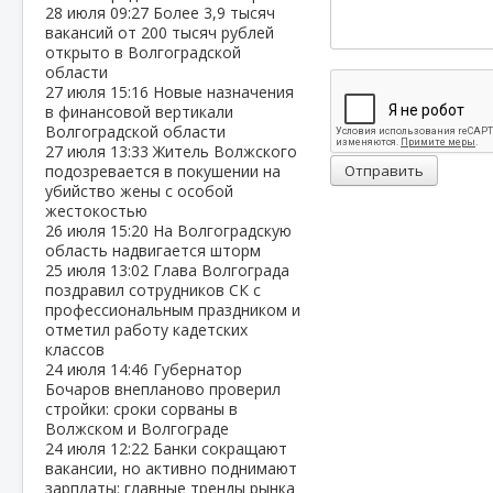
28 июля
09:27
Более 3,9 тысяч
вакансий от 200 тысяч рублей
открыто в Волгоградской
области
27 июля
15:16
Новые назначения
в финансовой вертикали
Волгоградской области
27 июля
13:33
Житель Волжского
подозревается в покушении на
Отправить
убийство жены с особой
жестокостью
26 июля
15:20
На Волгоградскую
область надвигается шторм
25 июля
13:02
Глава Волгограда
поздравил сотрудников СК с
профессиональным праздником и
отметил работу кадетских
классов
24 июля
14:46
Губернатор
Бочаров внепланово проверил
стройки: сроки сорваны в
Волжском и Волгограде
24 июля
12:22
Банки сокращают
вакансии, но активно поднимают
зарплаты: главные тренды рынка