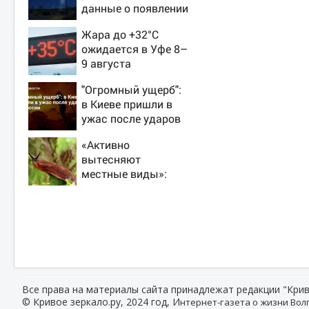
данные о появлении
НЛО на Ближнем
Жара до +32°C
Востоке
ожидается в Уфе 8–
9 августа
"Огромный ущерб":
в Киеве пришли в
ужас после ударов
ВС России
«Активно
вытесняют
местные виды»:
биолог — о
распространении
испанских слизней
и эффективных
способах борьбы с
ними
Все права на материалы сайта принадлежат редакции "Крив
© Кривое зеркало.ру, 2024 год, И
нтернет-газета о жизни Волг