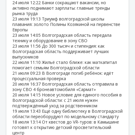
24 июля
12:22
Банки сокращают вакансии, но
активно поднимают зарплаты: главные тренды
рынка труда
23 июля
19:13
Триумф волгоградской школы
плавания: золото Полины Козякиной на первенстве
Европы
23 июля
14:05
Волгоградская область передала
технику и оборудование в зону СВО
23 июля
11:56
До 300 тысяч и стипендия: как
Волгоградская область поддерживает лучших
выпускников
22 июля
11:10
Жильё стало ближе: как маткапитал
помогает семьям Волгоградской области
21 июля
09:23
В Волгограде погиб ребёнок: идёт
процессуальная проверка
20 июля
16:37
Волгоградская область отправила в
зону СВО 4 бронеавтомобиля «Сармат»
20 июля
14:15
Новое условие для единого пособия в
Волгоградской области: с 21 июля нужен
подтверждённый уход за родственником
19 июля
13:43
Ещё одну библиотеку в Волгоградской
области переоборудуют по модельному стандарту
18 июля
13:14
От квестов до VR‑туров: в Камышине
готовят к открытию детский просветительский
центр