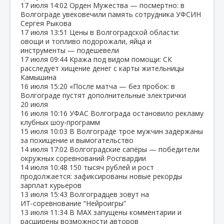
17 июля
14:02
Орден Мужества — посмертно: в
Волгограде увековечили память сотрудника УФСИН
Сергея Рыкова
17 июля
13:51
Цены в Волгоградской области:
овощи и топливо подорожали, яйца и
инструменты — подешевели
17 июля
09:44
Кража под видом помощи: СК
расследует хищение денег с карты жительницы
Камышина
16 июля
15:20
«После матча — без пробок: в
Волгограде пустят дополнительные электрички
20 июля
16 июля
10:16
УФАС Волгограда остановило рекламу
клубных шоу‑программ
15 июля
10:03
В Волгограде трое мужчин задержаны
за похищение и вымогательство
14 июля
17:02
Волгоградские сапёры — победители
окружных соревнований Росгвардии
14 июля
10:48
150 тысяч рублей и рост
продолжается: зафиксированы новые рекорды
зарплат курьеров
13 июля
15:43
Волгоградцев зовут на
ИТ‑соревнование “Нейроигры”
13 июля
11:34
В МАХ запущены комментарии и
расширены возможности авторов