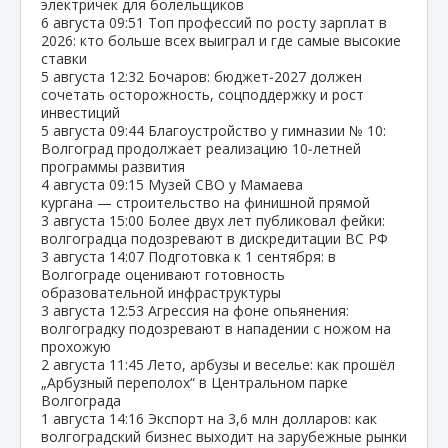
электричек для болельщиков
6 августа
09:51
Топ профессий по росту зарплат в
2026: кто больше всех выиграл и где самые высокие
ставки
5 августа
12:32
Бочаров: бюджет‑2027 должен
сочетать осторожность, соцподдержку и рост
инвестиций
5 августа
09:44
Благоустройство у гимназии № 10:
Волгоград продолжает реализацию 10‑летней
программы развития
4 августа
09:15
Музей СВО у Мамаева
кургана — строительство на финишной прямой
3 августа
15:00
Более двух лет публиковал фейки:
волгоградца подозревают в дискредитации ВС РФ
3 августа
14:07
Подготовка к 1 сентября: в
Волгограде оценивают готовность
образовательной инфраструктуры
3 августа
12:53
Агрессия на фоне опьянения:
волгоградку подозревают в нападении с ножом на
прохожую
2 августа
11:45
Лето, арбузы и веселье: как прошёл
„Арбузный переполох“ в Центральном парке
Волгограда
1 августа
14:16
Экспорт на 3,6 млн долларов: как
волгоградский бизнес выходит на зарубежные рынки