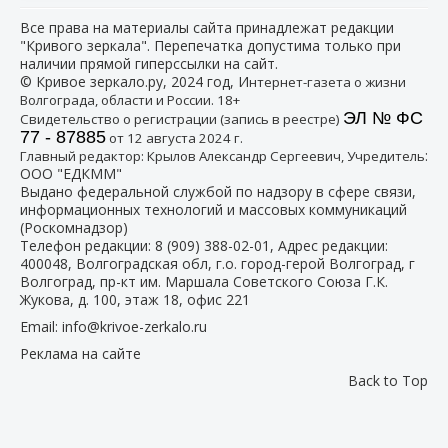
Все права на материалы сайта принадлежат редакции
"Кривого зеркала". Перепечатка допустима только при
наличии прямой гиперссылки на сайт.
© Кривое зеркало.ру, 2024 год, И
нтернет-газета о жизни
Волгограда, области и России. 18+
ЭЛ № ФС
Свидетельство о регистрации (запись в реестре)
77 - 87885
от 12 августа 2024 г.
:
Главный редактор: Крылов Александр Сергеевич, Учредитель
ООО "ЕДКММ"
Выдано федеральной службой по надзору в сфере связи,
информационных технологий и массовых коммуникаций
(Роскомнадзор)
Телефон редакции:
8 (909) 388-02-01
, Адрес редакции:
400048, Волгоградская обл, г.о. город-герой Волгоград, г
Волгоград, пр-кт им. Маршала Советского Союза Г.К.
Жукова, д. 100, этаж 18, офис 221
Email:
info@krivoe-zerkalo.ru
Реклама на сайте
Back to Top