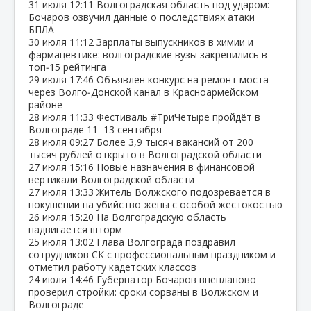
31 июля
12:11
Волгоградская область под ударом:
Бочаров озвучил данные о последствиях атаки
БПЛА
30 июля
11:12
Зарплаты выпускников в химии и
фармацевтике: волгоградские вузы закрепились в
топ‑15 рейтинга
29 июля
17:46
Объявлен конкурс на ремонт моста
через Волго‑Донской канал в Красноармейском
районе
28 июля
11:33
Фестиваль #ТриЧетыре пройдёт в
Волгограде 11–13 сентября
28 июля
09:27
Более 3,9 тысяч вакансий от 200
тысяч рублей открыто в Волгоградской области
27 июля
15:16
Новые назначения в финансовой
вертикали Волгоградской области
27 июля
13:33
Житель Волжского подозревается в
покушении на убийство жены с особой жестокостью
26 июля
15:20
На Волгоградскую область
надвигается шторм
25 июля
13:02
Глава Волгограда поздравил
сотрудников СК с профессиональным праздником и
отметил работу кадетских классов
24 июля
14:46
Губернатор Бочаров внепланово
проверил стройки: сроки сорваны в Волжском и
Волгограде