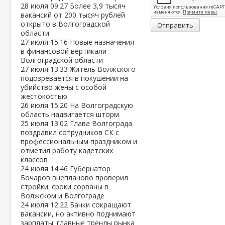
28 июля
09:27
Более 3,9 тысяч
вакансий от 200 тысяч рублей
открыто в Волгоградской
Отправить
области
27 июля
15:16
Новые назначения
в финансовой вертикали
Волгоградской области
27 июля
13:33
Житель Волжского
подозревается в покушении на
убийство жены с особой
жестокостью
26 июля
15:20
На Волгоградскую
область надвигается шторм
25 июля
13:02
Глава Волгограда
поздравил сотрудников СК с
профессиональным праздником и
отметил работу кадетских
классов
24 июля
14:46
Губернатор
Бочаров внепланово проверил
стройки: сроки сорваны в
Волжском и Волгограде
24 июля
12:22
Банки сокращают
вакансии, но активно поднимают
зарплаты: главные тренды рынка