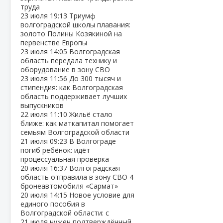
труда
23 июля
19:13
Триумф
волгоградской школы плавания:
золото Полины Козякиной на
первенстве Европы
23 июля
14:05
Волгоградская
область передала технику и
оборудование в зону СВО
23 июля
11:56
До 300 тысяч и
стипендия: как Волгоградская
область поддерживает лучших
выпускников
22 июля
11:10
Жильё стало
ближе: как маткапитал помогает
семьям Волгоградской области
21 июля
09:23
В Волгограде
погиб ребёнок: идёт
процессуальная проверка
20 июля
16:37
Волгоградская
область отправила в зону СВО 4
бронеавтомобиля «Сармат»
20 июля
14:15
Новое условие для
единого пособия в
Волгоградской области: с
21 июля нужен подтверждённый