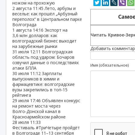
ножом на прохожую
2 августа
11:45
Лето, арбузы и
веселье: как прошёл „Арбузный
Самое
переполох“ в Центральном парке
Волгограда
1 августа
14:16
Экспорт на
Читать Кривое-Зерк
3,6 млн долларов: как
волгоградский бизнес выходит
на зарубежные рынки
Добавить комментар
31 июля
12:11
Волгоградская
область под ударом: Бочаров
озвучил данные о последствиях
Имя (обязательное)
атаки БПЛА
30 июля
11:12
Зарплаты
выпускников в химии и
фармацевтике: волгоградские
вузы закрепились в топ‑15
рейтинга
29 июля
17:46
Объявлен конкурс
на ремонт моста через
Волго‑Донской канал в
Красноармейском районе
28 июля
11:33
Фестиваль #ТриЧетыре пройдёт
в Волгограде 11–13 сентября