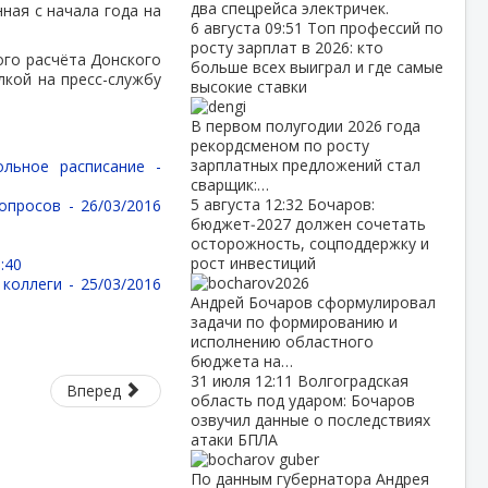
два спецрейса электричек.
ная с начала года на
6 августа
09:51
Топ профессий по
росту зарплат в 2026: кто
ого расчёта Донского
больше всех выиграл и где самые
лкой на пресс-службу
высокие ставки
В первом полугодии 2026 года
рекордсменом по росту
зарплатных предложений стал
ольное расписание -
сварщик:…
5 августа
12:32
Бочаров:
вопросов -
26/03/2016
бюджет‑2027 должен сочетать
осторожность, соцподдержку и
рост инвестиций
:40
 коллеги -
25/03/2016
Андрей Бочаров сформулировал
задачи по формированию и
исполнению областного
бюджета на…
31 июля
12:11
Волгоградская
Вперед
область под ударом: Бочаров
озвучил данные о последствиях
атаки БПЛА
По данным губернатора Андрея