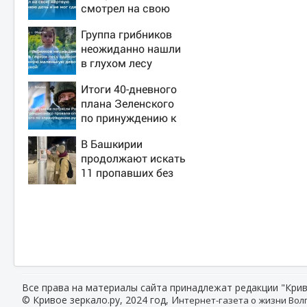
смотрел на свою
мертвую 16-летнюю
Группа грибников
дочь и не мог
неожиданно нашли
сдержать слезы
в глухом лесу
одинокую
Итоги 40-дневного
испуганную
плана Зеленского
маленькую девочку
по принуждению к
с игрушкой
миру: как ответила
В Башкирии
Россия, полный
продолжают искать
разбор провала
11 пропавших без
операции Украины
вести
от военкора Коца
Все права на материалы сайта принадлежат редакции "Крив
© Кривое зеркало.ру, 2024 год, И
нтернет-газета о жизни Волг