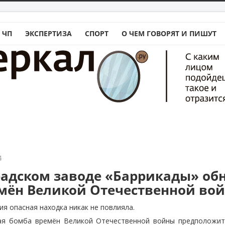
 ЧП
ЭКСПЕРТИЗА
СПОРТ
О ЧЕМ ГОВОРЯТ И ПИШУТ
4
радском заводе «Баррикады» об
мён Великой Отечественной во
ия опасная находка никак не повлияла.
ая бомба времён Великой Отечественной войны предположи