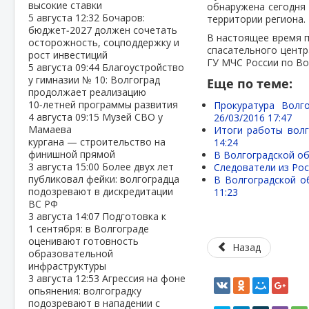
высокие ставки
обнаружена сегодня 
5 августа
12:32
Бочаров:
территории региона.
бюджет‑2027 должен сочетать
В настоящее время п
осторожность, соцподдержку и
спасательного центр
рост инвестиций
ГУ МЧС России по Во
5 августа
09:44
Благоустройство
у гимназии № 10: Волгоград
Еще по теме:
продолжает реализацию
10‑летней программы развития
Прокуратура Волг
4 августа
09:15
Музей СВО у
26/03/2016 17:47
Мамаева
Итоги работы волг
кургана — строительство на
14:24
финишной прямой
В Волгоградской об
3 августа
15:00
Более двух лет
Следователи из Ро
публиковал фейки: волгоградца
В Волгоградской о
подозревают в дискредитации
11:23
ВС РФ
3 августа
14:07
Подготовка к
1 сентября: в Волгограде
оценивают готовность
Назад
образовательной
инфраструктуры
3 августа
12:53
Агрессия на фоне
опьянения: волгоградку
подозревают в нападении с