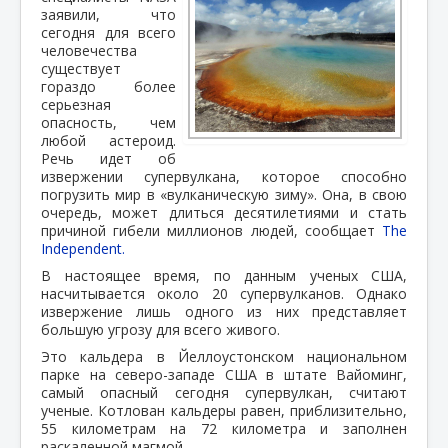
заявили, что
сегодня для всего
человечества
существует
гораздо более
серьезная
опасность, чем
любой астероид.
Речь идет об
извержении супервулкана, которое способно
погрузить мир в «вулканическую зиму». Она, в свою
очередь, может длиться десятилетиями и стать
причиной гибели миллионов людей, сообщает
The
Independent.
В настоящее время, по данным ученых США,
насчитывается около 20 супервулканов. Однако
извержение лишь одного из них представляет
большую угрозу для всего живого.
Это кальдера в Йеллоустонском национальном
парке на северо-западе США в штате Вайоминг,
самый опасный сегодня супервулкан, считают
ученые. Котлован кальдеры равен, приблизительно,
55 километрам на 72 километра и заполнен
раскаленной магмой.