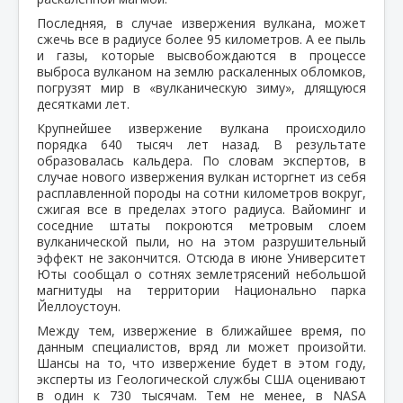
Последняя, в случае извержения вулкана, может
сжечь все в радиусе более 95 километров. А ее пыль
и газы, которые высвобождаются в процессе
выброса вулканом на землю раскаленных обломков,
погрузят мир в «вулканическую зиму», длящуюся
десятками лет.
Крупнейшее извержение вулкана происходило
порядка 640 тысяч лет назад. В результате
образовалась кальдера. По словам экспертов, в
случае нового извержения вулкан исторгнет из себя
расплавленной породы на сотни километров вокруг,
сжигая все в пределах этого радиуса. Вайоминг и
соседние штаты покроются метровым слоем
вулканической пыли, но на этом разрушительный
эффект не закончится. Отсюда в июне Университет
Юты сообщал о сотнях землетрясений небольшой
магнитуды на территории Национально парка
Йеллоустоун.
Между тем, извержение в ближайшее время, по
данным специалистов, вряд ли может произойти.
Шансы на то, что извержение будет в этом году,
эксперты из Геологической службы США оценивают
в один к 730 тысячам. Тем не менее, в NASA