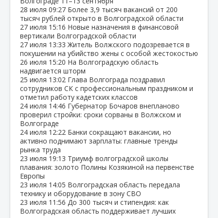
Волгограде 11–13 сентября
28 июля
09:27
Более 3,9 тысяч вакансий от 200
тысяч рублей открыто в Волгоградской области
27 июля
15:16
Новые назначения в финансовой
вертикали Волгоградской области
27 июля
13:33
Житель Волжского подозревается в
покушении на убийство жены с особой жестокостью
26 июля
15:20
На Волгоградскую область
надвигается шторм
25 июля
13:02
Глава Волгограда поздравил
сотрудников СК с профессиональным праздником и
отметил работу кадетских классов
24 июля
14:46
Губернатор Бочаров внепланово
проверил стройки: сроки сорваны в Волжском и
Волгограде
24 июля
12:22
Банки сокращают вакансии, но
активно поднимают зарплаты: главные тренды
рынка труда
23 июля
19:13
Триумф волгоградской школы
плавания: золото Полины Козякиной на первенстве
Европы
23 июля
14:05
Волгоградская область передала
технику и оборудование в зону СВО
23 июля
11:56
До 300 тысяч и стипендия: как
Волгоградская область поддерживает лучших