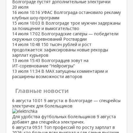
Волгограде пустят дополнительные электрички
20 июля
16 июля
10:16
УФАС Волгограда остановило рекламу
клубных шоу‑программ
15 июля
10:03
В Волгограде трое мужчин задержаны
за похищение и вымогательство
14 июля
17:02
Волгоградские сапёры — победители
окружных соревнований Росгвардии
14 июля
10:48
150 тысяч рублей и рост
продолжается: зафиксированы новые рекорды
зарплат курьеров
13 июля
15:43
Волгоградцев зовут на
ИТ‑соревнование “Нейроигры”
13 июля
11:34
В МАХ запущены комментарии и
расширены возможности авторов
Главные новости
6 августа
10:01
9 августа: в Волгограде — спецрейсы
электричек для болельщиков
Для удобства футбольных болельщиков 9 августа
добавят два спецрейса электричек.
6 августа
09:51
Топ профессий по росту зарплат в
2026: кто больше всех выиграл и где самые высокие