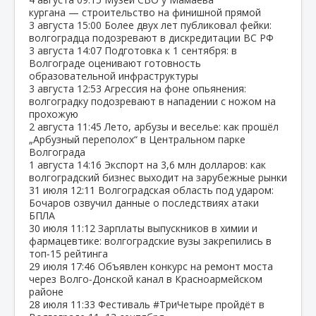
кургана — строительство на финишной прямой
3 августа
15:00
Более двух лет публиковал фейки:
волгоградца подозревают в дискредитации ВС РФ
3 августа
14:07
Подготовка к 1 сентября: в
Волгограде оценивают готовность
образовательной инфраструктуры
3 августа
12:53
Агрессия на фоне опьянения:
волгоградку подозревают в нападении с ножом на
прохожую
2 августа
11:45
Лето, арбузы и веселье: как прошёл
„Арбузный переполох“ в Центральном парке
Волгограда
1 августа
14:16
Экспорт на 3,6 млн долларов: как
волгоградский бизнес выходит на зарубежные рынки
31 июля
12:11
Волгоградская область под ударом:
Бочаров озвучил данные о последствиях атаки
БПЛА
30 июля
11:12
Зарплаты выпускников в химии и
фармацевтике: волгоградские вузы закрепились в
топ‑15 рейтинга
29 июля
17:46
Объявлен конкурс на ремонт моста
через Волго‑Донской канал в Красноармейском
районе
28 июля
11:33
Фестиваль #ТриЧетыре пройдёт в