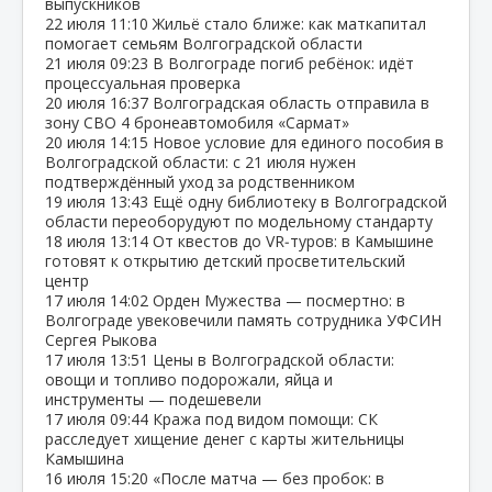
выпускников
22 июля
11:10
Жильё стало ближе: как маткапитал
помогает семьям Волгоградской области
21 июля
09:23
В Волгограде погиб ребёнок: идёт
процессуальная проверка
20 июля
16:37
Волгоградская область отправила в
зону СВО 4 бронеавтомобиля «Сармат»
20 июля
14:15
Новое условие для единого пособия в
Волгоградской области: с 21 июля нужен
подтверждённый уход за родственником
19 июля
13:43
Ещё одну библиотеку в Волгоградской
области переоборудуют по модельному стандарту
18 июля
13:14
От квестов до VR‑туров: в Камышине
готовят к открытию детский просветительский
центр
17 июля
14:02
Орден Мужества — посмертно: в
Волгограде увековечили память сотрудника УФСИН
Сергея Рыкова
17 июля
13:51
Цены в Волгоградской области:
овощи и топливо подорожали, яйца и
инструменты — подешевели
17 июля
09:44
Кража под видом помощи: СК
расследует хищение денег с карты жительницы
Камышина
16 июля
15:20
«После матча — без пробок: в