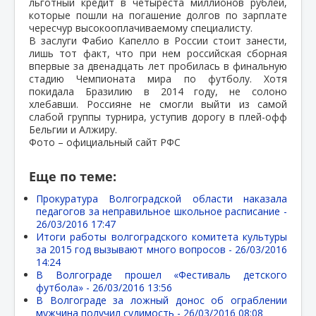
льготный кредит в четыреста миллионов рублей,
которые пошли на погашение долгов по зарплате
чересчур высокооплачиваемому специалисту.
В заслуги Фабио Капелло в России стоит занести,
лишь тот факт, что при нем российская сборная
впервые за двенадцать лет пробилась в финальную
стадию Чемпионата мира по футболу. Хотя
покидала Бразилию в 2014 году, не солоно
хлебавши. Россияне не смогли выйти из самой
слабой группы турнира, уступив дорогу в плей-офф
Бельгии и Алжиру.
Фото – официальный сайт РФС
Еще по теме:
Прокуратура Волгоградской области наказала
педагогов за неправильное школьное расписание -
26/03/2016 17:47
Итоги работы волгоградского комитета культуры
за 2015 год вызывают много вопросов -
26/03/2016
14:24
В Волгограде прошел «Фестиваль детского
футбола» -
26/03/2016 13:56
В Волгограде за ложный донос об ограблении
мужчина получил судимость -
26/03/2016 08:08