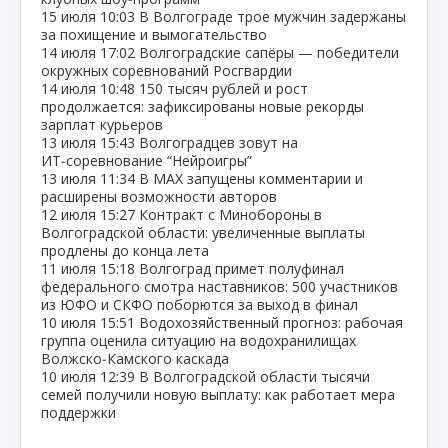
15 июля
10:03
В Волгограде трое мужчин задержаны
за похищение и вымогательство
14 июля
17:02
Волгоградские сапёры — победители
окружных соревнований Росгвардии
14 июля
10:48
150 тысяч рублей и рост
продолжается: зафиксированы новые рекорды
зарплат курьеров
13 июля
15:43
Волгоградцев зовут на
ИТ‑соревнование “Нейроигры”
13 июля
11:34
В МАХ запущены комментарии и
расширены возможности авторов
12 июля
15:27
Контракт с Минобороны в
Волгоградской области: увеличенные выплаты
продлены до конца лета
11 июля
15:18
Волгоград примет полуфинал
федерального смотра наставников: 500 участников
из ЮФО и СКФО поборются за выход в финал
10 июля
15:51
Водохозяйственный прогноз: рабочая
группа оценила ситуацию на водохранилищах
Волжско‑Камского каскада
10 июля
12:39
В Волгоградской области тысячи
семей получили новую выплату: как работает мера
поддержки