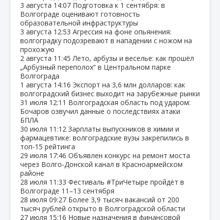
3 августа
14:07
Подготовка к 1 сентября: в
Волгограде оценивают готовность
образовательной инфраструктуры
3 августа
12:53
Агрессия на фоне опьянения:
волгоградку подозревают в нападении с ножом на
прохожую
2 августа
11:45
Лето, арбузы и веселье: как прошёл
„Арбузный переполох“ в Центральном парке
Волгограда
1 августа
14:16
Экспорт на 3,6 млн долларов: как
волгоградский бизнес выходит на зарубежные рынки
31 июля
12:11
Волгоградская область под ударом:
Бочаров озвучил данные о последствиях атаки
БПЛА
30 июля
11:12
Зарплаты выпускников в химии и
фармацевтике: волгоградские вузы закрепились в
топ‑15 рейтинга
29 июля
17:46
Объявлен конкурс на ремонт моста
через Волго‑Донской канал в Красноармейском
районе
28 июля
11:33
Фестиваль #ТриЧетыре пройдёт в
Волгограде 11–13 сентября
28 июля
09:27
Более 3,9 тысяч вакансий от 200
тысяч рублей открыто в Волгоградской области
27 июля
15:16
Новые назначения в финансовой