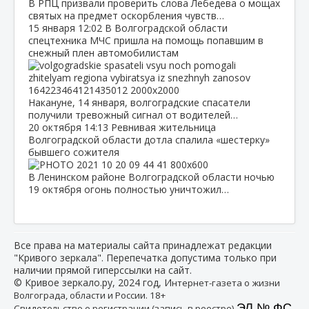
В РПЦ призвали проверить слова Лебедева о мощах
святых на предмет оскорбления чувств…
15 января
12:02
В Волгоградской области
спецтехника МЧС пришла на помощь попавшим в
снежный плен автомобилистам
Накануне, 14 января, волгоградские спасатели
получили тревожный сигнал от водителей…
20 октября
14:13
Ревнивая жительница
Волгоградской области дотла спалила «шестерку»
бывшего сожителя
В Ленинском районе Волгоградской области ночью
19 октября огонь полностью уничтожил…
Все права на материалы сайта принадлежат редакции
"Кривого зеркала". Перепечатка допустима только при
наличии прямой гиперссылки на сайт.
© Кривое зеркало.ру, 2024 год, И
нтернет-газета о жизни
Волгограда, области и России. 18+
ЭЛ № ФС
Свидетельство о регистрации (запись в реестре)