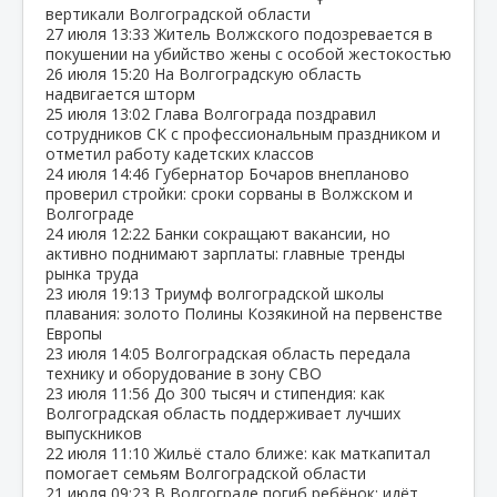
вертикали Волгоградской области
27 июля
13:33
Житель Волжского подозревается в
покушении на убийство жены с особой жестокостью
26 июля
15:20
На Волгоградскую область
надвигается шторм
25 июля
13:02
Глава Волгограда поздравил
сотрудников СК с профессиональным праздником и
отметил работу кадетских классов
24 июля
14:46
Губернатор Бочаров внепланово
проверил стройки: сроки сорваны в Волжском и
Волгограде
24 июля
12:22
Банки сокращают вакансии, но
активно поднимают зарплаты: главные тренды
рынка труда
23 июля
19:13
Триумф волгоградской школы
плавания: золото Полины Козякиной на первенстве
Европы
23 июля
14:05
Волгоградская область передала
технику и оборудование в зону СВО
23 июля
11:56
До 300 тысяч и стипендия: как
Волгоградская область поддерживает лучших
выпускников
22 июля
11:10
Жильё стало ближе: как маткапитал
помогает семьям Волгоградской области
21 июля
09:23
В Волгограде погиб ребёнок: идёт