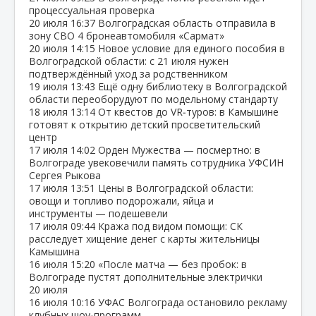
процессуальная проверка
20 июля
16:37
Волгоградская область отправила в
зону СВО 4 бронеавтомобиля «Сармат»
20 июля
14:15
Новое условие для единого пособия в
Волгоградской области: с 21 июля нужен
подтверждённый уход за родственником
19 июля
13:43
Ещё одну библиотеку в Волгоградской
области переоборудуют по модельному стандарту
18 июля
13:14
От квестов до VR‑туров: в Камышине
готовят к открытию детский просветительский
центр
17 июля
14:02
Орден Мужества — посмертно: в
Волгограде увековечили память сотрудника УФСИН
Сергея Рыкова
17 июля
13:51
Цены в Волгоградской области:
овощи и топливо подорожали, яйца и
инструменты — подешевели
17 июля
09:44
Кража под видом помощи: СК
расследует хищение денег с карты жительницы
Камышина
16 июля
15:20
«После матча — без пробок: в
Волгограде пустят дополнительные электрички
20 июля
16 июля
10:16
УФАС Волгограда остановило рекламу
клубных шоу‑программ