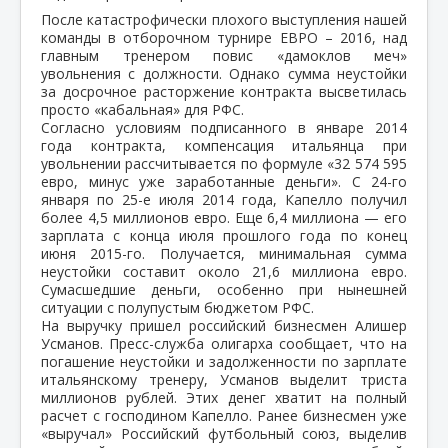
После катастрофически плохого выступления нашей
команды в отборочном турнире ЕВРО – 2016, над
главным тренером повис «дамоклов меч»
увольнения с должности. Однако сумма неустойки
за досрочное расторжение контракта высветилась
просто «кабальная» для РФС.
Согласно условиям подписанного в январе 2014
года контракта, компенсация итальянца при
увольнении рассчитывается по формуле «32 574 595
евро, минус уже заработанные деньги». С 24-го
января по 25-е июля 2014 года, Капелло получил
более 4,5 миллионов евро. Еще 6,4 миллиона — его
зарплата с конца июля прошлого года по конец
июня 2015-го. Получается, минимальная сумма
неустойки составит около 21,6 миллиона евро.
Сумасшедшие деньги, особенно при нынешней
ситуации с полупустым бюджетом РФС.
На выручку пришел российский бизнесмен Алишер
Усманов. Пресс-служба олигарха сообщает, что на
погашение неустойки и задолженности по зарплате
итальянскому тренеру, Усманов выделит триста
миллионов рублей. Этих денег хватит на полный
расчет с господином Капелло. Ранее бизнесмен уже
«выручал» Российский футбольный союз, выделив