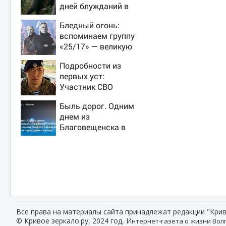
дней блужданий в
тайге
Бледный огонь:
вспоминаем группу
«25/17» — великую
и (часто) ужасную
Подробности из
первых уст:
Участник СВО
рассказал, что
Быль дорог. Одним
спасло его в
днем из
схватке с медведем
Благовещенска в
Китай, лапша, мемы,
и почему утке по-
пекински запретили
переходить границу
Все права на материалы сайта принадлежат редакции "Крив
© Кривое зеркало.ру, 2024 год, И
нтернет-газета о жизни Волг