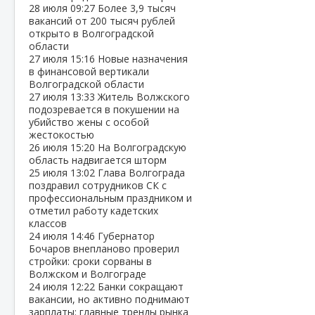
28 июля
09:27
Более 3,9 тысяч
вакансий от 200 тысяч рублей
открыто в Волгоградской
области
27 июля
15:16
Новые назначения
в финансовой вертикали
Волгоградской области
27 июля
13:33
Житель Волжского
подозревается в покушении на
убийство жены с особой
жестокостью
26 июля
15:20
На Волгоградскую
область надвигается шторм
25 июля
13:02
Глава Волгограда
поздравил сотрудников СК с
профессиональным праздником и
отметил работу кадетских
классов
24 июля
14:46
Губернатор
Бочаров внепланово проверил
стройки: сроки сорваны в
Волжском и Волгограде
24 июля
12:22
Банки сокращают
вакансии, но активно поднимают
зарплаты: главные тренды рынка