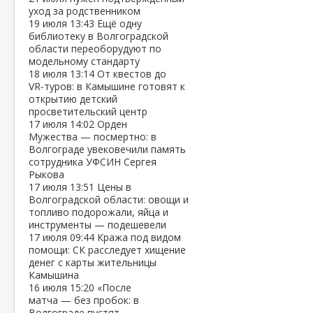
уход за родственником
19 июля
13:43
Ещё одну
библиотеку в Волгоградской
области переоборудуют по
модельному стандарту
18 июля
13:14
От квестов до
VR‑туров: в Камышине готовят к
открытию детский
просветительский центр
17 июля
14:02
Орден
Мужества — посмертно: в
Волгограде увековечили память
сотрудника УФСИН Сергея
Рыкова
17 июля
13:51
Цены в
Волгоградской области: овощи и
топливо подорожали, яйца и
инструменты — подешевели
17 июля
09:44
Кража под видом
помощи: СК расследует хищение
денег с карты жительницы
Камышина
16 июля
15:20
«После
матча — без пробок: в
Волгограде пустят