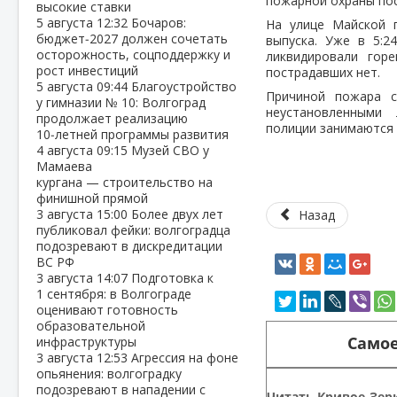
пожарной охраны пос
высокие ставки
5 августа
12:32
Бочаров:
На улице Майской 
бюджет‑2027 должен сочетать
выпуска. Уже в 5:
осторожность, соцподдержку и
ликвидировали гор
рост инвестиций
пострадавших нет.
5 августа
09:44
Благоустройство
Причиной пожара с
у гимназии № 10: Волгоград
неустановленными
продолжает реализацию
полиции занимаются 
10‑летней программы развития
4 августа
09:15
Музей СВО у
Мамаева
кургана — строительство на
финишной прямой
3 августа
15:00
Более двух лет
Назад
публиковал фейки: волгоградца
подозревают в дискредитации
ВС РФ
3 августа
14:07
Подготовка к
1 сентября: в Волгограде
оценивают готовность
образовательной
Самое
инфраструктуры
3 августа
12:53
Агрессия на фоне
опьянения: волгоградку
подозревают в нападении с
Читать Кривое-Зерк