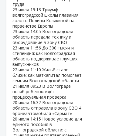
труда
23 июля
19:13
Триумф
волгоградской школы плавания:
золото Полины Козякиной на
первенстве Европы
23 июля
14:05
Волгоградская
область передала технику и
оборудование в зону СВО
23 июля
11:56
До 300 тысяч и
стипендия: как Волгоградская
область поддерживает лучших
выпускников
22 июля
11:10
Жильё стало
ближе: как маткапитал помогает
семьям Волгоградской области
21 июля
09:23
В Волгограде
погиб ребёнок: идёт
процессуальная проверка
20 июля
16:37
Волгоградская
область отправила в зону СВО 4
бронеавтомобиля «Сармат»
20 июля
14:15
Новое условие для
единого пособия в
Волгоградской области: с
21 июля нужен подтверждённый