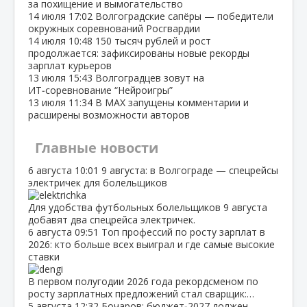
за похищение и вымогательство
14 июля
17:02
Волгоградские сапёры — победители
окружных соревнований Росгвардии
14 июля
10:48
150 тысяч рублей и рост
продолжается: зафиксированы новые рекорды
зарплат курьеров
13 июля
15:43
Волгоградцев зовут на
ИТ‑соревнование “Нейроигры”
13 июля
11:34
В МАХ запущены комментарии и
расширены возможности авторов
Главные новости
6 августа
10:01
9 августа: в Волгограде — спецрейсы
электричек для болельщиков
Для удобства футбольных болельщиков 9 августа
добавят два спецрейса электричек.
6 августа
09:51
Топ профессий по росту зарплат в
2026: кто больше всех выиграл и где самые высокие
ставки
В первом полугодии 2026 года рекордсменом по
росту зарплатных предложений стал сварщик:…
5 августа
12:32
Бочаров: бюджет‑2027 должен