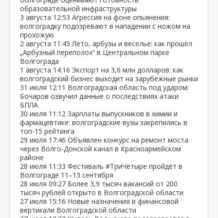
образовательной инфраструктуры
3 августа
12:53
Агрессия на фоне опьянения:
волгоградку подозревают в нападении с ножом на
прохожую
2 августа
11:45
Лето, арбузы и веселье: как прошёл
„Арбузный переполох“ в Центральном парке
Волгограда
1 августа
14:16
Экспорт на 3,6 млн долларов: как
волгоградский бизнес выходит на зарубежные рынки
31 июля
12:11
Волгоградская область под ударом:
Бочаров озвучил данные о последствиях атаки
БПЛА
30 июля
11:12
Зарплаты выпускников в химии и
фармацевтике: волгоградские вузы закрепились в
топ‑15 рейтинга
29 июля
17:46
Объявлен конкурс на ремонт моста
через Волго‑Донской канал в Красноармейском
районе
28 июля
11:33
Фестиваль #ТриЧетыре пройдёт в
Волгограде 11–13 сентября
28 июля
09:27
Более 3,9 тысяч вакансий от 200
тысяч рублей открыто в Волгоградской области
27 июля
15:16
Новые назначения в финансовой
вертикали Волгоградской области