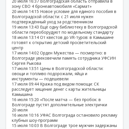
20 июля
16:37
Волгоградская область отправила в
зону СВО 4 бронеавтомобиля «Сармат»
20 июля
14:15
Новое условие для единого пособия в
Волгоградской области: с 21 июля нужен
подтверждённый уход за родственником
19 июля
13:43
Ещё одну библиотеку в Волгоградской
области переоборудуют по модельному стандарту
18 июля
13:14
От квестов до VR‑туров: в Камышине
готовят к открытию детский просветительский
центр
17 июля
14:02
Орден Мужества — посмертно: в
Волгограде увековечили память сотрудника УФСИН
Сергея Рыкова
17 июля
13:51
Цены в Волгоградской области:
овощи и топливо подорожали, яйца и
инструменты — подешевели
17 июля
09:44
Кража под видом помощи: СК
расследует хищение денег с карты жительницы
Камышина
16 июля
15:20
«После матча — без пробок: в
Волгограде пустят дополнительные электрички
20 июля
16 июля
10:16
УФАС Волгограда остановило рекламу
клубных шоу‑программ
15 июля
10:03
В Волгограде трое мужчин задержаны