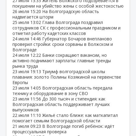
27 июля
13:33
Житель Волжского подозревается в
покушении на убийство жены с особой жестокостью
26 июля
15:20
На Волгоградскую область
надвигается шторм
25 июля
13:02
Глава Волгограда поздравил
сотрудников СК с профессиональным праздником и
отметил работу кадетских классов
24 июля
14:46
Губернатор Бочаров внепланово
проверил стройки: сроки сорваны в Волжском и
Волгограде
24 июля
12:22
Банки сокращают вакансии, но
активно поднимают зарплаты: главные тренды
рынка труда
23 июля
19:13
Триумф волгоградской школы
плавания: золото Полины Козякиной на первенстве
Европы
23 июля
14:05
Волгоградская область передала
технику и оборудование в зону СВО
23 июля
11:56
До 300 тысяч и стипендия: как
Волгоградская область поддерживает лучших
выпускников
22 июля
11:10
Жильё стало ближе: как маткапитал
помогает семьям Волгоградской области
21 июля
09:23
В Волгограде погиб ребёнок: идёт
процессуальная проверка