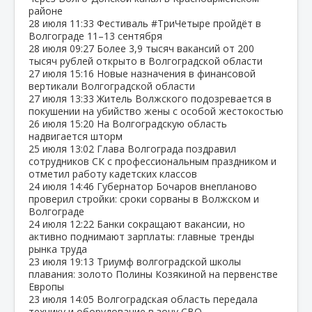
районе
28 июля
11:33
Фестиваль #ТриЧетыре пройдёт в
Волгограде 11–13 сентября
28 июля
09:27
Более 3,9 тысяч вакансий от 200
тысяч рублей открыто в Волгоградской области
27 июля
15:16
Новые назначения в финансовой
вертикали Волгоградской области
27 июля
13:33
Житель Волжского подозревается в
покушении на убийство жены с особой жестокостью
26 июля
15:20
На Волгоградскую область
надвигается шторм
25 июля
13:02
Глава Волгограда поздравил
сотрудников СК с профессиональным праздником и
отметил работу кадетских классов
24 июля
14:46
Губернатор Бочаров внепланово
проверил стройки: сроки сорваны в Волжском и
Волгограде
24 июля
12:22
Банки сокращают вакансии, но
активно поднимают зарплаты: главные тренды
рынка труда
23 июля
19:13
Триумф волгоградской школы
плавания: золото Полины Козякиной на первенстве
Европы
23 июля
14:05
Волгоградская область передала
технику и оборудование в зону СВО