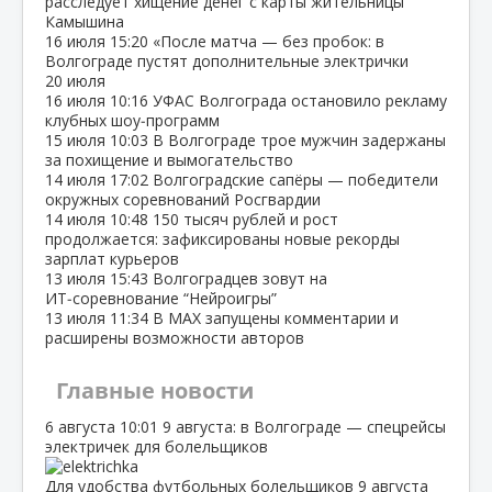
расследует хищение денег с карты жительницы
Камышина
16 июля
15:20
«После матча — без пробок: в
Волгограде пустят дополнительные электрички
20 июля
16 июля
10:16
УФАС Волгограда остановило рекламу
клубных шоу‑программ
15 июля
10:03
В Волгограде трое мужчин задержаны
за похищение и вымогательство
14 июля
17:02
Волгоградские сапёры — победители
окружных соревнований Росгвардии
14 июля
10:48
150 тысяч рублей и рост
продолжается: зафиксированы новые рекорды
зарплат курьеров
13 июля
15:43
Волгоградцев зовут на
ИТ‑соревнование “Нейроигры”
13 июля
11:34
В МАХ запущены комментарии и
расширены возможности авторов
Главные новости
6 августа
10:01
9 августа: в Волгограде — спецрейсы
электричек для болельщиков
Для удобства футбольных болельщиков 9 августа