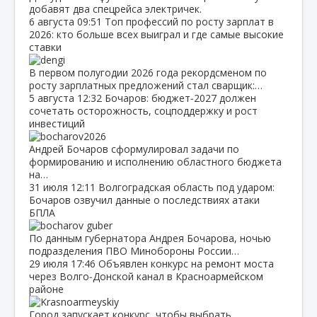
добавят два спецрейса электричек.
6 августа
09:51
Топ профессий по росту зарплат в
2026: кто больше всех выиграл и где самые высокие
ставки
В первом полугодии 2026 года рекордсменом по
росту зарплатных предложений стал сварщик:…
5 августа
12:32
Бочаров: бюджет‑2027 должен
сочетать осторожность, соцподдержку и рост
инвестиций
Андрей Бочаров сформулировал задачи по
формированию и исполнению областного бюджета
на…
31 июля
12:11
Волгоградская область под ударом:
Бочаров озвучил данные о последствиях атаки
БПЛА
По данным губернатора Андрея Бочарова, ночью
подразделения ПВО Минобороны России…
29 июля
17:46
Объявлен конкурс на ремонт моста
через Волго‑Донской канал в Красноармейском
районе
Город запускает конкурс, чтобы выбрать