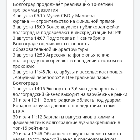
Волгоград продолжает реализацию 10‑летней
программы развития
4 августа
09:15
Музей СВО у Мамаева
кургана — строительство на финишной прямой
3 августа
15:00
Более двух лет публиковал фейки:
волгоградца подозревают в дискредитации ВС РФ
3 августа
14:07
Подготовка к 1 сентября: в
Волгограде оценивают готовность
образовательной инфраструктуры
3 августа
12:53
Агрессия на фоне опьянения:
волгоградку подозревают в нападении с ножом на
прохожую
2 августа
11:45
Лето, арбузы и веселье: как прошёл
„Арбузный переполох“ в Центральном парке
Волгограда
1 августа
14:16
Экспорт на 3,6 млн долларов: как
волгоградский бизнес выходит на зарубежные рынки
31 июля
12:11
Волгоградская область под ударом:
Бочаров озвучил данные о последствиях атаки
БПЛА
30 июля
11:12
Зарплаты выпускников в химии и
фармацевтике: волгоградские вузы закрепились в
топ‑15 рейтинга
29 июля
17:46
Объявлен конкурс на ремонт моста
через Волго‑Донской канал в Красноармейском