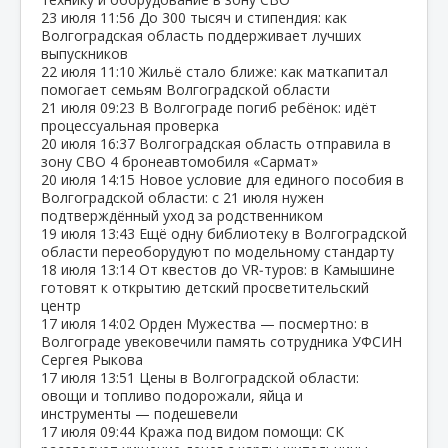
23 июля
11:56
До 300 тысяч и стипендия: как
Волгоградская область поддерживает лучших
выпускников
22 июля
11:10
Жильё стало ближе: как маткапитал
помогает семьям Волгоградской области
21 июля
09:23
В Волгограде погиб ребёнок: идёт
процессуальная проверка
20 июля
16:37
Волгоградская область отправила в
зону СВО 4 бронеавтомобиля «Сармат»
20 июля
14:15
Новое условие для единого пособия в
Волгоградской области: с 21 июля нужен
подтверждённый уход за родственником
19 июля
13:43
Ещё одну библиотеку в Волгоградской
области переоборудуют по модельному стандарту
18 июля
13:14
От квестов до VR‑туров: в Камышине
готовят к открытию детский просветительский
центр
17 июля
14:02
Орден Мужества — посмертно: в
Волгограде увековечили память сотрудника УФСИН
Сергея Рыкова
17 июля
13:51
Цены в Волгоградской области:
овощи и топливо подорожали, яйца и
инструменты — подешевели
17 июля
09:44
Кража под видом помощи: СК