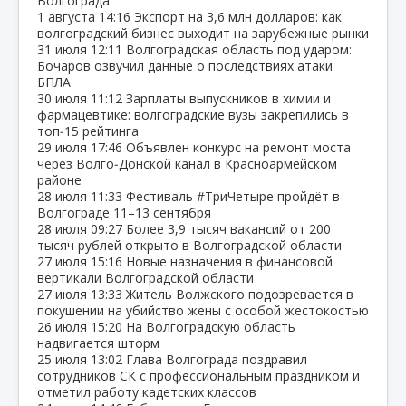
Волгограда
1 августа
14:16
Экспорт на 3,6 млн долларов: как
волгоградский бизнес выходит на зарубежные рынки
31 июля
12:11
Волгоградская область под ударом:
Бочаров озвучил данные о последствиях атаки
БПЛА
30 июля
11:12
Зарплаты выпускников в химии и
фармацевтике: волгоградские вузы закрепились в
топ‑15 рейтинга
29 июля
17:46
Объявлен конкурс на ремонт моста
через Волго‑Донской канал в Красноармейском
районе
28 июля
11:33
Фестиваль #ТриЧетыре пройдёт в
Волгограде 11–13 сентября
28 июля
09:27
Более 3,9 тысяч вакансий от 200
тысяч рублей открыто в Волгоградской области
27 июля
15:16
Новые назначения в финансовой
вертикали Волгоградской области
27 июля
13:33
Житель Волжского подозревается в
покушении на убийство жены с особой жестокостью
26 июля
15:20
На Волгоградскую область
надвигается шторм
25 июля
13:02
Глава Волгограда поздравил
сотрудников СК с профессиональным праздником и
отметил работу кадетских классов