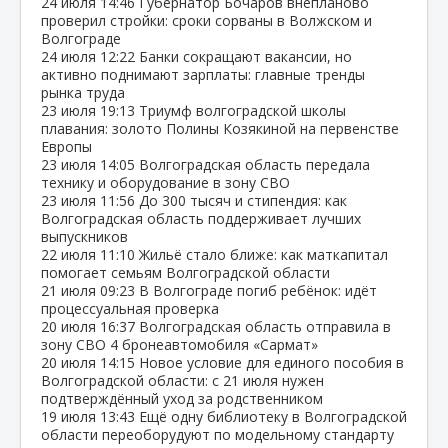
24 июля
14:46
Губернатор Бочаров внепланово
проверил стройки: сроки сорваны в Волжском и
Волгограде
24 июля
12:22
Банки сокращают вакансии, но
активно поднимают зарплаты: главные тренды
рынка труда
23 июля
19:13
Триумф волгоградской школы
плавания: золото Полины Козякиной на первенстве
Европы
23 июля
14:05
Волгоградская область передала
технику и оборудование в зону СВО
23 июля
11:56
До 300 тысяч и стипендия: как
Волгоградская область поддерживает лучших
выпускников
22 июля
11:10
Жильё стало ближе: как маткапитал
помогает семьям Волгоградской области
21 июля
09:23
В Волгограде погиб ребёнок: идёт
процессуальная проверка
20 июля
16:37
Волгоградская область отправила в
зону СВО 4 бронеавтомобиля «Сармат»
20 июля
14:15
Новое условие для единого пособия в
Волгоградской области: с 21 июля нужен
подтверждённый уход за родственником
19 июля
13:43
Ещё одну библиотеку в Волгоградской
области переоборудуют по модельному стандарту