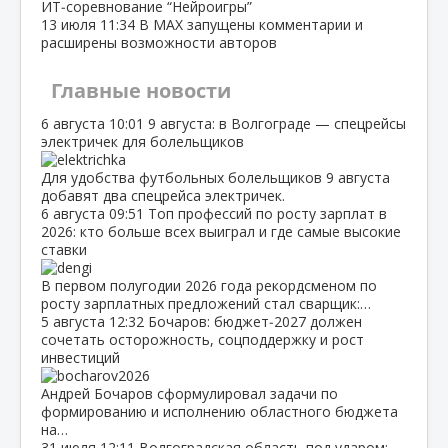
ИТ‑соревнование “Нейроигры”
13 июля
11:34
В МАХ запущены комментарии и
расширены возможности авторов
Главные новости
6 августа
10:01
9 августа: в Волгограде — спецрейсы
электричек для болельщиков
Для удобства футбольных болельщиков 9 августа
добавят два спецрейса электричек.
6 августа
09:51
Топ профессий по росту зарплат в
2026: кто больше всех выиграл и где самые высокие
ставки
В первом полугодии 2026 года рекордсменом по
росту зарплатных предложений стал сварщик:…
5 августа
12:32
Бочаров: бюджет‑2027 должен
сочетать осторожность, соцподдержку и рост
инвестиций
Андрей Бочаров сформулировал задачи по
формированию и исполнению областного бюджета
на…
31 июля
12:11
Волгоградская область под ударом: