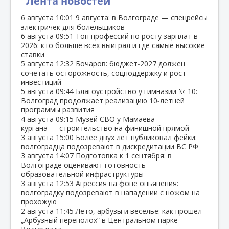
Лента новостей
6 августа
10:01
9 августа: в Волгограде — спецрейсы
электричек для болельщиков
6 августа
09:51
Топ профессий по росту зарплат в
2026: кто больше всех выиграл и где самые высокие
ставки
5 августа
12:32
Бочаров: бюджет‑2027 должен
сочетать осторожность, соцподдержку и рост
инвестиций
5 августа
09:44
Благоустройство у гимназии № 10:
Волгоград продолжает реализацию 10‑летней
программы развития
4 августа
09:15
Музей СВО у Мамаева
кургана — строительство на финишной прямой
3 августа
15:00
Более двух лет публиковал фейки:
волгоградца подозревают в дискредитации ВС РФ
3 августа
14:07
Подготовка к 1 сентября: в
Волгограде оценивают готовность
образовательной инфраструктуры
3 августа
12:53
Агрессия на фоне опьянения:
волгоградку подозревают в нападении с ножом на
прохожую
2 августа
11:45
Лето, арбузы и веселье: как прошёл
„Арбузный переполох“ в Центральном парке