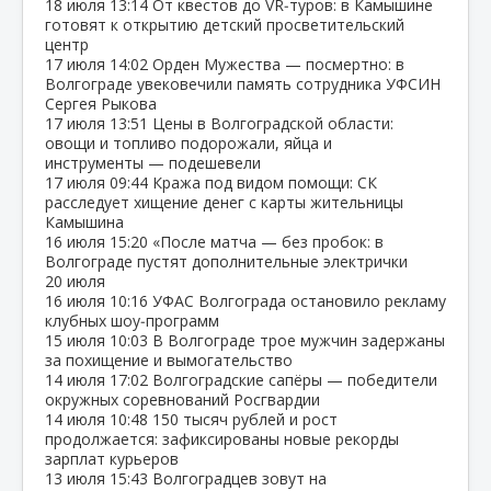
18 июля
13:14
От квестов до VR‑туров: в Камышине
готовят к открытию детский просветительский
центр
17 июля
14:02
Орден Мужества — посмертно: в
Волгограде увековечили память сотрудника УФСИН
Сергея Рыкова
17 июля
13:51
Цены в Волгоградской области:
овощи и топливо подорожали, яйца и
инструменты — подешевели
17 июля
09:44
Кража под видом помощи: СК
расследует хищение денег с карты жительницы
Камышина
16 июля
15:20
«После матча — без пробок: в
Волгограде пустят дополнительные электрички
20 июля
16 июля
10:16
УФАС Волгограда остановило рекламу
клубных шоу‑программ
15 июля
10:03
В Волгограде трое мужчин задержаны
за похищение и вымогательство
14 июля
17:02
Волгоградские сапёры — победители
окружных соревнований Росгвардии
14 июля
10:48
150 тысяч рублей и рост
продолжается: зафиксированы новые рекорды
зарплат курьеров
13 июля
15:43
Волгоградцев зовут на