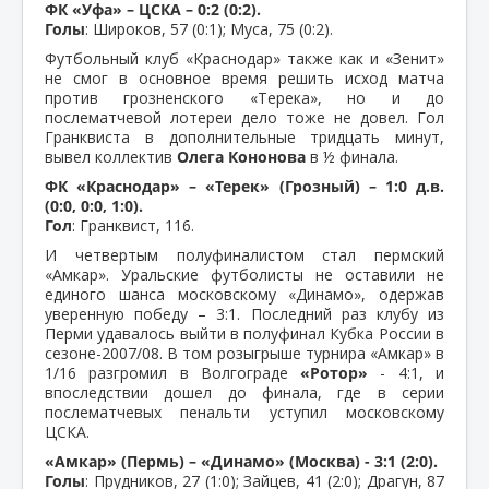
ФК «Уфа» – ЦСКА – 0:2 (0:2).
Голы
: Широков, 57 (0:1); Муса, 75 (0:2).
Футбольный клуб «Краснодар» также как и «Зенит»
не смог в основное время решить исход матча
против грозненского «Терека», но и до
послематчевой лотереи дело тоже не довел. Гол
Гранквиста в дополнительные тридцать минут,
вывел коллектив
Олега Кононова
в ½ финала.
ФК «Краснодар» – «Терек» (Грозный) – 1:0 д.в.
(0:0, 0:0, 1:0).
Гол
: Гранквист, 116.
И четвертым полуфиналистом стал пермский
«Амкар». Уральские футболисты не оставили не
единого шанса московскому «Динамо», одержав
уверенную победу – 3:1. Последний раз клубу из
Перми удавалось выйти в полуфинал Кубка России в
сезоне-2007/08. В том розыгрыше турнира «Амкар» в
1/16 разгромил в Волгограде
«Ротор»
- 4:1, и
впоследствии дошел до финала, где в серии
послематчевых пенальти уступил московскому
ЦСКА.
«Амкар» (Пермь) – «Динамо» (Москва) - 3:1 (2:0).
Голы
: Прудников, 27 (1:0); Зайцев, 41 (2:0); Драгун, 87