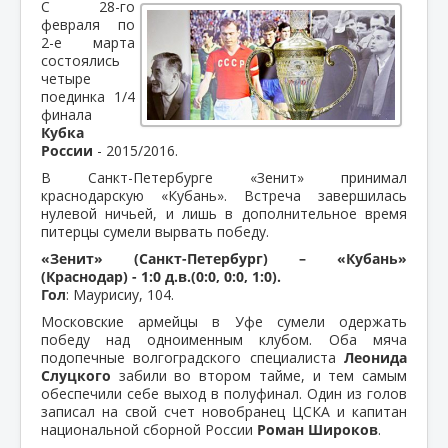
С 28-го
февраля по
2-е марта
состоялись
четыре
поединка 1/4
финала
Кубка
России
- 2015/2016.
В Санкт-Петербурге «Зенит» принимал
краснодарскую «Кубань». Встреча завершилась
нулевой ничьей, и лишь в дополнительное время
питерцы сумели вырвать победу.
«Зенит» (Санкт-Петербург) – «Кубань»
(Краснодар) - 1:0 д.в.(0:0, 0:0, 1:0).
Гол
: Маурисиу, 104.
Московские армейцы в Уфе сумели одержать
победу над одноименным клубом. Оба мяча
подопечные волгоградского специалиста
Леонида
Слуцкого
забили во втором тайме, и тем самым
обеспечили себе выход в полуфинал. Один из голов
записал на свой счет новобранец ЦСКА и капитан
национальной сборной России
Роман Широков
.