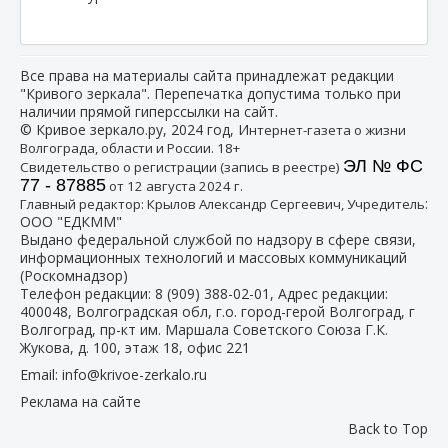
Все права на материалы сайта принадлежат редакции
"Кривого зеркала". Перепечатка допустима только при
наличии прямой гиперссылки на сайт.
© Кривое зеркало.ру, 2024 год, И
нтернет-газета о жизни
Волгограда, области и России. 18+
ЭЛ № ФС
Свидетельство о регистрации (запись в реестре)
77 - 87885
от 12 августа 2024 г.
:
Главный редактор: Крылов Александр Сергеевич, Учредитель
ООО "ЕДКММ"
Выдано федеральной службой по надзору в сфере связи,
информационных технологий и массовых коммуникаций
(Роскомнадзор)
Телефон редакции:
8 (909) 388-02-01
, Адрес редакции:
400048, Волгоградская обл, г.о. город-герой Волгоград, г
Волгоград, пр-кт им. Маршала Советского Союза Г.К.
Жукова, д. 100, этаж 18, офис 221
Email:
info@krivoe-zerkalo.ru
Реклама на сайте
Back to Top