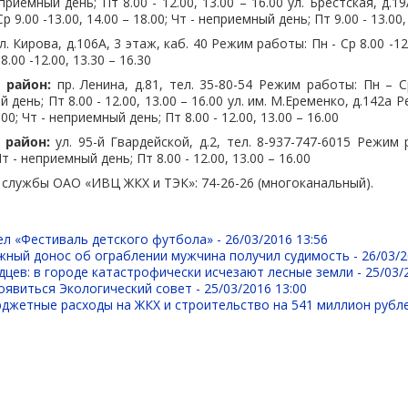
еприемный день; Пт 8.00 - 12.00, 13.00 – 16.00 ул. Брестская, д.1
9.00 -13.00, 14.00 – 18.00; Чт - неприемный день; Пт 9.00 - 13.00,
л. Кирова, д.106А, 3 этаж, каб. 40 Режим работы: Пн - Ср 8.00 -12.0
.00 -12.00, 13.30 – 16.30
 район:
пр. Ленина, д.81, тел. 35-80-54 Режим работы: Пн – Ср
й день; Пт 8.00 - 12.00, 13.00 – 16.00 ул. им. М.Еременко, д.142а
7.00; Чт - неприемный день; Пт 8.00 - 12.00, 13.00 – 16.00
 район:
ул. 95-й Гвардейской, д.2, тел. 8-937-747-6015 Режим 
 Чт - неприемный день; Пт 8.00 - 12.00, 13.00 – 16.00
службы ОАО «ИВЦ ЖКХ и ТЭК»: 74-26-26 (многоканальный).
ел «Фестиваль детского футбола» -
26/03/2016 13:56
жный донос об ограблении мужчина получил судимость -
26/03/2
дцев: в городе катастрофически исчезают лесные земли -
25/03/
оявиться Экологический совет -
25/03/2016 13:00
джетные расходы на ЖКХ и строительство на 541 миллион рубл