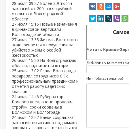
28 июля
09:27
Более 3,9 тысяч
вакансий от 200 тысяч рублей
открыто в Волгоградской
области
27 июля
15:16
Новые назначения
в финансовой вертикали
Самое
Волгоградской области
27 июля
13:33
Житель Волжского
подозревается в покушении на
Читать Кривое-Зерк
убийство жены с особой
жестокостью
26 июля
15:20
На Волгоградскую
Добавить комментар
область надвигается шторм
25 июля
13:02
Глава Волгограда
поздравил сотрудников СК с
Имя (обязательное)
профессиональным праздником и
отметил работу кадетских
классов
24 июля
14:46
Губернатор
Бочаров внепланово проверил
стройки: сроки сорваны в
Волжском и Волгограде
24 июля
12:22
Банки сокращают
вакансии, но активно поднимают
зарплаты: главные тренды рынка