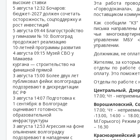
высокие ставки
Эта работа пров
5 августа
12:32
Бочаров:
«Горводоканала», 
бюджет‑2027 должен сочетать
поставщиком коммун
осторожность, соцподдержку и
Как сообщили "КЗ" 
рост инвестиций
письма направлены 
5 августа
09:44
Благоустройство
чьи многоквартир
у гимназии № 10: Волгоград
управлении МБУ «
продолжает реализацию
управлении.
10‑летней программы развития
4 августа
09:15
Музей СВО у
Должникам, не оплат
Мамаева
Жителям, за которым
кургана — строительство на
отделы по работе 
финишной прямой
оплату. Это поможет
3 августа
15:00
Более двух лет
публиковал фейки: волгоградца
Отделы по работе с 
подозревают в дискредитации
Центральный, Дзе
ВС РФ
17.00; Чт - неприемный
3 августа
14:07
Подготовка к
1 сентября: в Волгограде
Ворошиловский, С
оценивают готовность
17.00; Чт - неприемн
образовательной
-13.00, 14.00 – 18.0
инфраструктуры
М.Горького) Режим раб
3 августа
12:53
Агрессия на фоне
– 16.30
опьянения: волгоградку
Красноармейский р
подозревают в нападении с