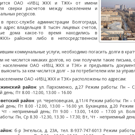
одится ОАО «ИВЦ ЖКХ и ТЖК» от имени
для сверки расчетов между населением и
альных ресурсов.
в пресс-службе администрации Волгограда,
в адрес владельцев 8 тысяч лицевых счетов,
ные дома какое-то время находились в
ЖКХ» районов либо в непосредственном
ившим коммунальные услуги, необходимо погасить долги в крат
и не числится никаких долгов, но они получили такие письма, 
с населением ОАО «ИВЦ ЖКХ и ТЭК» и предъявить докумен
 выяснить за кем числится долг – за потребителем или за упра
населением ОАО «ИВЦ ЖКХ и ТЭК» расположены по адресам:
ржинский район
: ул. Пархоменко, д.27 Режим работы: Пн – Ср
 день; Пт 8.00 -12.00, 13.00 – 16.00
оветский район
: ул. Череповецкая, д.11/4 Режим работы: Пн – С
ый день; Пт 8.00 -12.00, 13.00 – 16.00 ул. Буханцева, д.20 Режим
0; Чт - неприемный день; Пт 9.00 - 13.00, 14.00 – 17.00 ул. Волг
оты: Пн, Ср 8.30 -12.30, 13.30 – 17.30; Вт, Чт - неприемный день;
айон:
б-р Энгельса, д. 23А, тел. 8-937-747-6013 Режим работы: