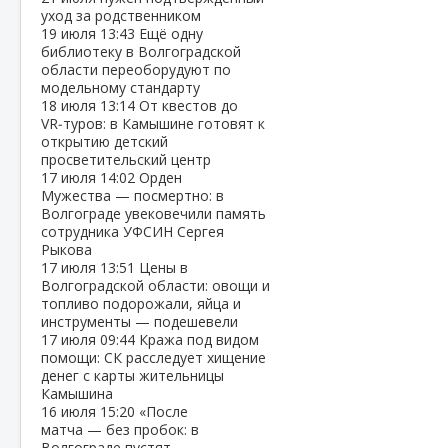
уход за родственником
19 июля
13:43
Ещё одну
библиотеку в Волгоградской
области переоборудуют по
модельному стандарту
18 июля
13:14
От квестов до
VR‑туров: в Камышине готовят к
открытию детский
просветительский центр
17 июля
14:02
Орден
Мужества — посмертно: в
Волгограде увековечили память
сотрудника УФСИН Сергея
Рыкова
17 июля
13:51
Цены в
Волгоградской области: овощи и
топливо подорожали, яйца и
инструменты — подешевели
17 июля
09:44
Кража под видом
помощи: СК расследует хищение
денег с карты жительницы
Камышина
16 июля
15:20
«После
матча — без пробок: в
Волгограде пустят