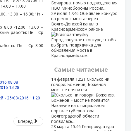
9А тел. 8-937-747-6011
Бочарова, ночью подразделения
 14.00 – 17.00
ПВО Минобороны России…
29 июля
17:46
Объявлен конкурс
0, 13.30 – 16.30; Чт -
на ремонт моста через
Волго‑Донской канал в
 8.00 -12.00, 13.00 –
Красноармейском районе
 Режим работы: Пн – Ср
Город запускает конкурс, чтобы
выбрать подрядчика для
работы: Пн – Ср 8.00
обновления моста в
Красноармейском…
Самые читаемые
14 февраля
12:21
Сколько ни
016 08:08
говори: Боженов, Боженов –
2016 13:28
мост не появится
ей -
25/03/2016 11:20
Накануне на официальном
портале губернатора
Волгоградской области
Вперед
появилась…
28 марта
15:46
Генпрокуратура