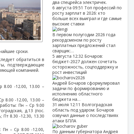
два спецрейса электричек.
6 августа
09:51
Топ профессий по
росту зарплат в 2026: кто
больше всех выиграл и где самые
высокие ставки
В первом полугодии 2026 года
рекордсменом по росту
зарплатных предложений стал
сварщик:…
чайшие сроки.
5 августа
12:32
Бочаров:
следует обратиться в
бюджет‑2027 должен сочетать
ты, подтверждающие
осторожность, соцподдержку и
вляющей компанией.
рост инвестиций
Андрей Бочаров сформулировал
 8.00 -12.00, 13.00 –
задачи по формированию и
исполнению областного
бюджета на…
р 8.00 -12.00, 13.00 –
31 июля
12:11
Волгоградская
 работы: Пн – Ср 9.00
область под ударом: Бочаров
оградская, д.13 (пос.
озвучил данные о последствиях
 Пт 8.30 -12.30, 13.30
атаки БПЛА
 Пн – Ср 8.00 -12.00,
По данным губернатора Андрея