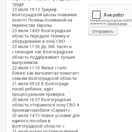
труда
23 июля
19:13
Триумф
волгоградской школы плавания:
золото Полины Козякиной на
первенстве Европы
23 июля
14:05
Волгоградская
Отправить
область передала технику и
оборудование в зону СВО
23 июля
11:56
До 300 тысяч и
стипендия: как Волгоградская
область поддерживает лучших
выпускников
22 июля
11:10
Жильё стало
ближе: как маткапитал помогает
семьям Волгоградской области
21 июля
09:23
В Волгограде
погиб ребёнок: идёт
процессуальная проверка
20 июля
16:37
Волгоградская
область отправила в зону СВО 4
бронеавтомобиля «Сармат»
20 июля
14:15
Новое условие для
единого пособия в
Волгоградской области: с
21 июля нужен подтверждённый