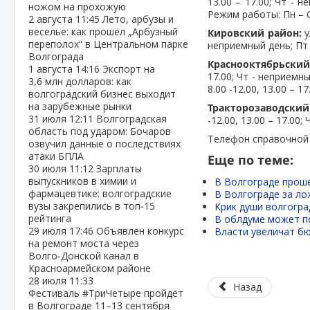
13.00 – 17.00; Чт - н
ножом на прохожую
Режим работы: Пн – Ср 
2 августа
11:45
Лето, арбузы и
веселье: как прошёл „Арбузный
Кировский район:
у
переполох“ в Центральном парке
неприемный день; Пт 8
Волгограда
Краснооктябрьский
1 августа
14:16
Экспорт на
17.00; Чт - неприемны
3,6 млн долларов: как
8.00 -12.00, 13.00 – 1
волгоградский бизнес выходит
на зарубежные рынки
Тракторозаводский
31 июля
12:11
Волгоградская
-12.00, 13.00 – 17.00;
область под ударом: Бочаров
Телефон справочной 
озвучил данные о последствиях
атаки БПЛА
Еще по теме:
30 июля
11:12
Зарплаты
выпускников в химии и
В Волгограде прош
фармацевтике: волгоградские
В Волгограде за ло
вузы закрепились в топ‑15
Крик души волгогра
рейтинга
В облдуме может п
29 июля
17:46
Объявлен конкурс
Власти увеличат бю
на ремонт моста через
Волго‑Донской канал в
Красноармейском районе
28 июля
11:33
Назад
Фестиваль #ТриЧетыре пройдёт
в Волгограде 11–13 сентября