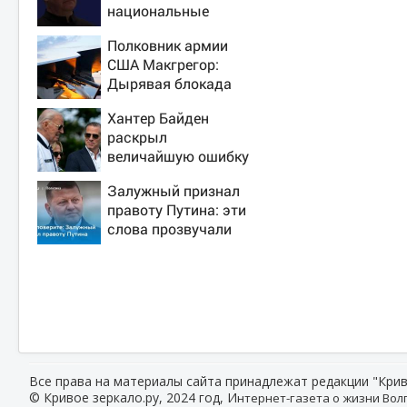
национальные
интересы России
Полковник армии
США Макгрегор:
Дырявая блокада
Одессы - когда же в
Хантер Байден
командовании ВМФ
раскрыл
России за это
величайшую ошибку
полетят головы?
своего отца:
Залужный признал
бездействие против
правоту Путина: эти
Трампа
слова прозвучали
не просто так
Все права на материалы сайта принадлежат редакции "Крив
© Кривое зеркало.ру, 2024 год, И
нтернет-газета о жизни Волг