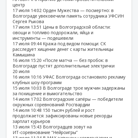
центр
17 июля
14:02
Орден Мужества — посмертно: в
Волгограде увековечили память сотрудника УФСИН
Сергея Рыкова
17 июля
13:51
Цены в Волгоградской области:
овощи и топливо подорожали, яйца и
инструменты — подешевели
17 июля
09:44
Кража под видом помощи: СК
расследует хищение денег с карты жительницы
Камышина
16 июля
15:20
«После матча — без пробок: в
Волгограде пустят дополнительные электрички
20 июля
16 июля
10:16
УФАС Волгограда остановило рекламу
клубных шоу‑программ
15 июля
10:03
В Волгограде трое мужчин задержаны
за похищение и вымогательство
14 июля
17:02
Волгоградские сапёры — победители
окружных соревнований Росгвардии
14 июля
10:48
150 тысяч рублей и рост
продолжается: зафиксированы новые рекорды
зарплат курьеров
13 июля
15:43
Волгоградцев зовут на
ИТ‑соревнование “Нейроигры”
13 июля
11:34
В МАХ запущены комментарии и