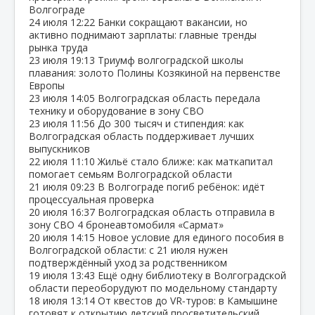
Волгограде
24 июля
12:22
Банки сокращают вакансии, но
активно поднимают зарплаты: главные тренды
рынка труда
23 июля
19:13
Триумф волгоградской школы
плавания: золото Полины Козякиной на первенстве
Европы
23 июля
14:05
Волгоградская область передала
технику и оборудование в зону СВО
23 июля
11:56
До 300 тысяч и стипендия: как
Волгоградская область поддерживает лучших
выпускников
22 июля
11:10
Жильё стало ближе: как маткапитал
помогает семьям Волгоградской области
21 июля
09:23
В Волгограде погиб ребёнок: идёт
процессуальная проверка
20 июля
16:37
Волгоградская область отправила в
зону СВО 4 бронеавтомобиля «Сармат»
20 июля
14:15
Новое условие для единого пособия в
Волгоградской области: с 21 июля нужен
подтверждённый уход за родственником
19 июля
13:43
Ещё одну библиотеку в Волгоградской
области переоборудуют по модельному стандарту
18 июля
13:14
От квестов до VR‑туров: в Камышине
готовят к открытию детский просветительский