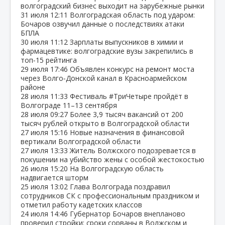
волгоградский бизнес выходит на зарубежные рынки
31 июля
12:11
Волгоградская область под ударом:
Бочаров озвучил данные о последствиях атаки
БПЛА
30 июля
11:12
Зарплаты выпускников в химии и
фармацевтике: волгоградские вузы закрепились в
топ‑15 рейтинга
29 июля
17:46
Объявлен конкурс на ремонт моста
через Волго‑Донской канал в Красноармейском
районе
28 июля
11:33
Фестиваль #ТриЧетыре пройдёт в
Волгограде 11–13 сентября
28 июля
09:27
Более 3,9 тысяч вакансий от 200
тысяч рублей открыто в Волгоградской области
27 июля
15:16
Новые назначения в финансовой
вертикали Волгоградской области
27 июля
13:33
Житель Волжского подозревается в
покушении на убийство жены с особой жестокостью
26 июля
15:20
На Волгоградскую область
надвигается шторм
25 июля
13:02
Глава Волгограда поздравил
сотрудников СК с профессиональным праздником и
отметил работу кадетских классов
24 июля
14:46
Губернатор Бочаров внепланово
проверил стройки: сроки сорваны в Волжском и