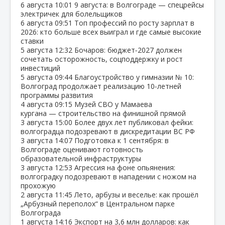
6 августа
10:01
9 августа: в Волгограде — спецрейсы
электричек для болельщиков
6 августа
09:51
Топ профессий по росту зарплат в
2026: кто больше всех выиграл и где самые высокие
ставки
5 августа
12:32
Бочаров: бюджет‑2027 должен
сочетать осторожность, соцподдержку и рост
инвестиций
5 августа
09:44
Благоустройство у гимназии № 10:
Волгоград продолжает реализацию 10‑летней
программы развития
4 августа
09:15
Музей СВО у Мамаева
кургана — строительство на финишной прямой
3 августа
15:00
Более двух лет публиковал фейки:
волгоградца подозревают в дискредитации ВС РФ
3 августа
14:07
Подготовка к 1 сентября: в
Волгограде оценивают готовность
образовательной инфраструктуры
3 августа
12:53
Агрессия на фоне опьянения:
волгоградку подозревают в нападении с ножом на
прохожую
2 августа
11:45
Лето, арбузы и веселье: как прошёл
„Арбузный переполох“ в Центральном парке
Волгограда
1 августа
14:16
Экспорт на 3,6 млн долларов: как