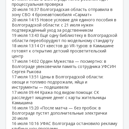
процессуальная проверка
20 июля
16:37
Волгоградская область отправила в
зону СВО 4 бронеавтомобиля «Сармат»
20 июля
14:15
Новое условие для единого пособия в
Волгоградской области: с 21 июля нужен
подтверждённый уход за родственником
19 июля
13:43
Ещё одну библиотеку в Волгоградской
области переоборудуют по модельному стандарту
18 июля
13:14
От квестов до VR‑туров: в Камышине
готовят к открытию детский просветительский
центр
17 июля
14:02
Орден Мужества — посмертно: в
Волгограде увековечили память сотрудника УФСИН
Сергея Рыкова
17 июля
13:51
Цены в Волгоградской области:
овощи и топливо подорожали, яйца и
инструменты — подешевели
17 июля
09:44
Кража под видом помощи: СК
расследует хищение денег с карты жительницы
Камышина
16 июля
15:20
«После матча — без пробок: в
Волгограде пустят дополнительные электрички
20 июля
16 июля
10:16
УФАС Волгограда остановило рекламу
клубных шоу‑программ