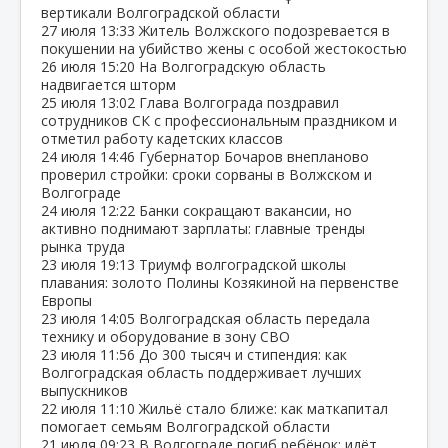
вертикали Волгоградской области
27 июля
13:33
Житель Волжского подозревается в
покушении на убийство жены с особой жестокостью
26 июля
15:20
На Волгоградскую область
надвигается шторм
25 июля
13:02
Глава Волгограда поздравил
сотрудников СК с профессиональным праздником и
отметил работу кадетских классов
24 июля
14:46
Губернатор Бочаров внепланово
проверил стройки: сроки сорваны в Волжском и
Волгограде
24 июля
12:22
Банки сокращают вакансии, но
активно поднимают зарплаты: главные тренды
рынка труда
23 июля
19:13
Триумф волгоградской школы
плавания: золото Полины Козякиной на первенстве
Европы
23 июля
14:05
Волгоградская область передала
технику и оборудование в зону СВО
23 июля
11:56
До 300 тысяч и стипендия: как
Волгоградская область поддерживает лучших
выпускников
22 июля
11:10
Жильё стало ближе: как маткапитал
помогает семьям Волгоградской области
21 июля
09:23
В Волгограде погиб ребёнок: идёт