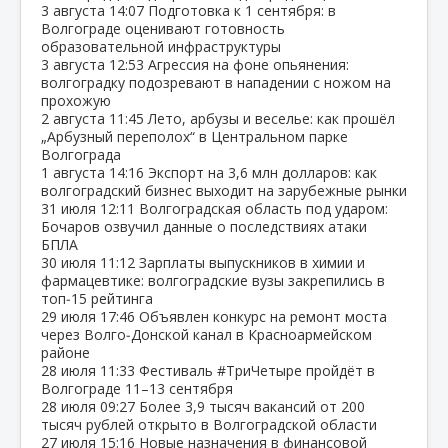
3 августа
14:07
Подготовка к 1 сентября: в
Волгограде оценивают готовность
образовательной инфраструктуры
3 августа
12:53
Агрессия на фоне опьянения:
волгоградку подозревают в нападении с ножом на
прохожую
2 августа
11:45
Лето, арбузы и веселье: как прошёл
„Арбузный переполох“ в Центральном парке
Волгограда
1 августа
14:16
Экспорт на 3,6 млн долларов: как
волгоградский бизнес выходит на зарубежные рынки
31 июля
12:11
Волгоградская область под ударом:
Бочаров озвучил данные о последствиях атаки
БПЛА
30 июля
11:12
Зарплаты выпускников в химии и
фармацевтике: волгоградские вузы закрепились в
топ‑15 рейтинга
29 июля
17:46
Объявлен конкурс на ремонт моста
через Волго‑Донской канал в Красноармейском
районе
28 июля
11:33
Фестиваль #ТриЧетыре пройдёт в
Волгограде 11–13 сентября
28 июля
09:27
Более 3,9 тысяч вакансий от 200
тысяч рублей открыто в Волгоградской области
27 июля
15:16
Новые назначения в финансовой