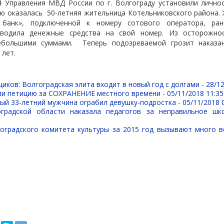
 Управления МВД России по г. Волгограду установили лично
Ню оказалась
50-летняя жительница Котельниковского района
 банк», подключенной к номеру сотового оператора, ра
еводила денежные средства на свой номер. Из осторожно
ебольшими суммами.
Теперь подозреваемой грозит наказа
 лет.
иков: Волгоградская элита входит в новый год с долгами -
28/12
ли петицию за СОХРАНЕНИЕ местного времени -
05/11/2018 11:35
ый 33-летний мужчина ограбил девушку-подростка -
05/11/2018 
оградской области наказала педагогов за неправильное шк
оградского комитета культуры за 2015 год вызывают много 