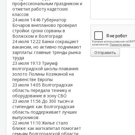
профессиональным праздником и
отметил работу кадетских
классов
24 июля
14:46
Губернатор
Бочаров внепланово проверил
стройки: сроки сорваны в
Волжском и Волгограде
24 июля
12:22
Банки сокращают
вакансии, но активно поднимают
зарплаты: главные тренды рынка
Отправить
труда
23 июля
19:13
Триумф
волгоградской школы плавания:
золото Полины Козякиной на
первенстве Европы
23 июля
14:05
Волгоградская
область передала технику и
оборудование в зону СВО
23 июля
11:56
До 300 тысяч и
стипендия: как Волгоградская
область поддерживает лучших
выпускников
22 июля
11:10
Жильё стало
ближе: как маткапитал помогает
семьям Волгоградской области