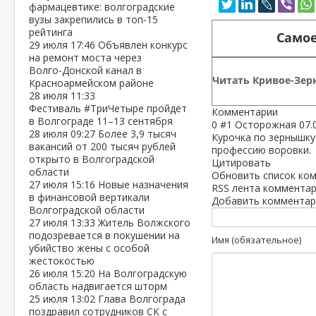
фармацевтике: волгоградские
вузы закрепились в топ‑15
рейтинга
Самое
29 июля
17:46
Объявлен конкурс
на ремонт моста через
Волго‑Донской канал в
Читать Кривое-Зерк
Красноармейском районе
28 июля
11:33
Фестиваль #ТриЧетыре пройдёт
Комментарии
в Волгограде 11–13 сентября
0
#1
Осторожная
07.
28 июля
09:27
Более 3,9 тысяч
Курочка по зернышку
вакансий от 200 тысяч рублей
профессию воровки.
открыто в Волгоградской
Цитировать
области
Обновить список ко
27 июля
15:16
Новые назначения
RSS лента комментар
в финансовой вертикали
Добавить комментар
Волгоградской области
27 июля
13:33
Житель Волжского
подозревается в покушении на
Имя (обязательное)
убийство жены с особой
жестокостью
26 июля
15:20
На Волгоградскую
область надвигается шторм
25 июля
13:02
Глава Волгограда
поздравил сотрудников СК с