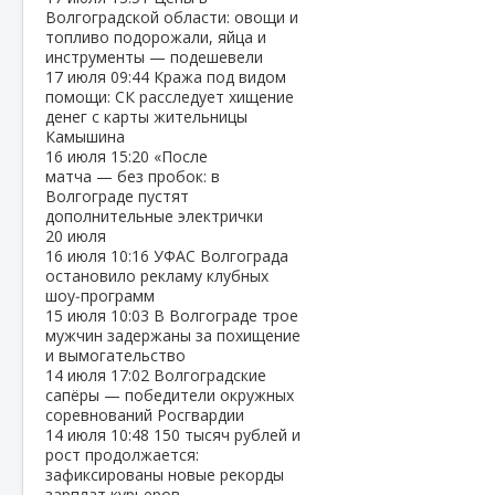
Волгоградской области: овощи и
топливо подорожали, яйца и
инструменты — подешевели
17 июля
09:44
Кража под видом
помощи: СК расследует хищение
денег с карты жительницы
Камышина
16 июля
15:20
«После
матча — без пробок: в
Волгограде пустят
дополнительные электрички
20 июля
16 июля
10:16
УФАС Волгограда
остановило рекламу клубных
шоу‑программ
15 июля
10:03
В Волгограде трое
мужчин задержаны за похищение
и вымогательство
14 июля
17:02
Волгоградские
сапёры — победители окружных
соревнований Росгвардии
14 июля
10:48
150 тысяч рублей и
рост продолжается:
зафиксированы новые рекорды
зарплат курьеров