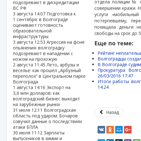
отдела полиции № 4
подозревают в дискредитации
ВС РФ
совершении кражи. 
3 августа
14:07
Подготовка к
услуги «мобильный
1 сентября: в Волгограде
потерпевшему, пер
оценивают готовность
похищала деньги н
образовательной
свободы на срок до 5
инфраструктуры
3 августа
12:53
Агрессия на фоне
Еще по теме:
опьянения: волгоградку
Рейтинг неплательщ
подозревают в нападении с
Волгоградцы созда
ножом на прохожую
В Волгограде судим
2 августа
11:45
Лето, арбузы и
Прокуратура Волг
веселье: как прошёл „Арбузный
26/03/2016 17:47
переполох“ в Центральном парке
Итоги работы волг
Волгограда
14:24
1 августа
14:16
Экспорт на
3,6 млн долларов: как
волгоградский бизнес выходит
на зарубежные рынки
31 июля
12:11
Волгоградская
Назад
область под ударом: Бочаров
озвучил данные о последствиях
атаки БПЛА
30 июля
11:12
Зарплаты
выпускников в химии и