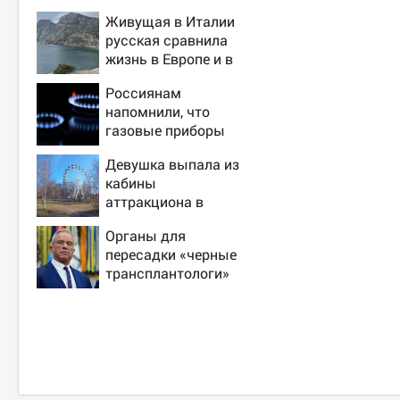
Живущая в Италии
русская сравнила
жизнь в Европе и в
Крыму
Россиянам
напомнили, что
газовые приборы
нельзя
Девушка выпала из
ремонтировать
кабины
самостоятельно
аттракциона в
российском городе
Органы для
пересадки «черные
трансплантологи»
извлекали у еще
живых пациентов