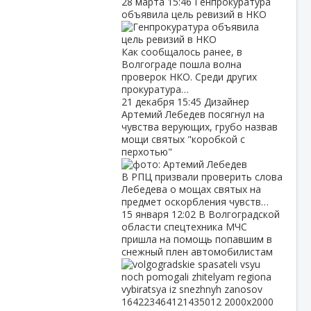
28 марта
15:46
Генпрокуратура
объявила цель ревизий в НКО
Как сообщалось ранее, в
Волгограде пошла волна
проверок НКО. Среди других
прокуратура…
21 декабря
15:45
Дизайнер
Артемий Лебедев посягнул на
чувства верующих, грубо назвав
мощи святых "коробкой с
перхотью"
В РПЦ призвали проверить слова
Лебедева о мощах святых на
предмет оскорбления чувств…
15 января
12:02
В Волгоградской
области спецтехника МЧС
пришла на помощь попавшим в
снежный плен автомобилистам