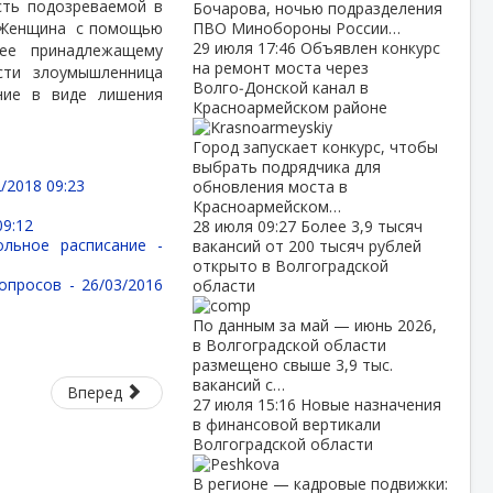
сть подозреваемой в
Бочарова, ночью подразделения
. Женщина
с помощью
ПВО Минобороны России…
29 июля
17:46
Объявлен конкурс
нее принадлежащему
на ремонт моста через
сти злоумышленница
Волго‑Донской канал в
ние в виде лишения
Красноармейском районе
Город запускает конкурс, чтобы
выбрать подрядчика для
/2018 09:23
обновления моста в
Красноармейском…
09:12
28 июля
09:27
Более 3,9 тысяч
ольное расписание -
вакансий от 200 тысяч рублей
открыто в Волгоградской
вопросов -
26/03/2016
области
По данным за май — июнь 2026,
в Волгоградской области
размещено свыше 3,9 тыс.
вакансий с…
Вперед
27 июля
15:16
Новые назначения
в финансовой вертикали
Волгоградской области
В регионе — кадровые подвижки: