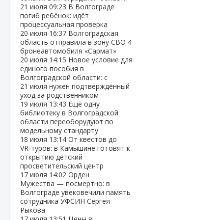
21 июля
09:23
В Волгограде
погиб ребёнок: идёт
процессуальная проверка
20 июля
16:37
Волгоградская
область отправила в зону СВО 4
бронеавтомобиля «Сармат»
20 июля
14:15
Новое условие для
единого пособия в
Волгоградской области: с
21 июля нужен подтверждённый
уход за родственником
19 июля
13:43
Ещё одну
библиотеку в Волгоградской
области переоборудуют по
модельному стандарту
18 июля
13:14
От квестов до
VR‑туров: в Камышине готовят к
открытию детский
просветительский центр
17 июля
14:02
Орден
Мужества — посмертно: в
Волгограде увековечили память
сотрудника УФСИН Сергея
Рыкова
17 июля
13:51
Цены в