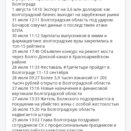
Волгограда
1 августа
14:16
Экспорт на 3,6 млн долларов: как
волгоградский бизнес выходит на зарубежные рынки
31 июля
12:11
Волгоградская область под ударом:
Бочаров озвучил данные о последствиях атаки
БПЛА
30 июля
11:12
Зарплаты выпускников в химии и
фармацевтике: волгоградские вузы закрепились в
топ‑15 рейтинга
29 июля
17:46
Объявлен конкурс на ремонт моста
через Волго‑Донской канал в Красноармейском
районе
28 июля
11:33
Фестиваль #ТриЧетыре пройдёт в
Волгограде 11–13 сентября
28 июля
09:27
Более 3,9 тысяч вакансий от 200
тысяч рублей открыто в Волгоградской области
27 июля
15:16
Новые назначения в финансовой
вертикали Волгоградской области
27 июля
13:33
Житель Волжского подозревается в
покушении на убийство жены с особой жестокостью
26 июля
15:20
На Волгоградскую область
надвигается шторм
25 июля
13:02
Глава Волгограда поздравил
сотрудников СК с профессиональным праздником и
отметил работу кадетских классов