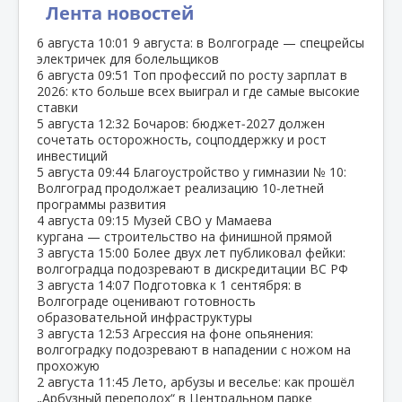
Лента новостей
6 августа
10:01
9 августа: в Волгограде — спецрейсы
электричек для болельщиков
6 августа
09:51
Топ профессий по росту зарплат в
2026: кто больше всех выиграл и где самые высокие
ставки
5 августа
12:32
Бочаров: бюджет‑2027 должен
сочетать осторожность, соцподдержку и рост
инвестиций
5 августа
09:44
Благоустройство у гимназии № 10:
Волгоград продолжает реализацию 10‑летней
программы развития
4 августа
09:15
Музей СВО у Мамаева
кургана — строительство на финишной прямой
3 августа
15:00
Более двух лет публиковал фейки:
волгоградца подозревают в дискредитации ВС РФ
3 августа
14:07
Подготовка к 1 сентября: в
Волгограде оценивают готовность
образовательной инфраструктуры
3 августа
12:53
Агрессия на фоне опьянения:
волгоградку подозревают в нападении с ножом на
прохожую
2 августа
11:45
Лето, арбузы и веселье: как прошёл
„Арбузный переполох“ в Центральном парке