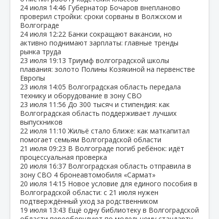
24 июля
14:46
Губернатор Бочаров внепланово
проверил стройки: сроки сорваны в Волжском и
Волгограде
24 июля
12:22
Банки сокращают вакансии, но
активно поднимают зарплаты: главные тренды
рынка труда
23 июля
19:13
Триумф волгоградской школы
плавания: золото Полины Козякиной на первенстве
Европы
23 июля
14:05
Волгоградская область передала
технику и оборудование в зону СВО
23 июля
11:56
До 300 тысяч и стипендия: как
Волгоградская область поддерживает лучших
выпускников
22 июля
11:10
Жильё стало ближе: как маткапитал
помогает семьям Волгоградской области
21 июля
09:23
В Волгограде погиб ребёнок: идёт
процессуальная проверка
20 июля
16:37
Волгоградская область отправила в
зону СВО 4 бронеавтомобиля «Сармат»
20 июля
14:15
Новое условие для единого пособия в
Волгоградской области: с 21 июля нужен
подтверждённый уход за родственником
19 июля
13:43
Ещё одну библиотеку в Волгоградской
области переоборудуют по модельному стандарту