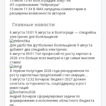
13 июля
15:43
Волгоградцев зовут на
ИТ‑соревнование “Нейроигры”
13 июля
11:34
В МАХ запущены комментарии и
расширены возможности авторов
Главные новости
6 августа
10:01
9 августа: в Волгограде — спецрейсы
электричек для болельщиков
Для удобства футбольных болельщиков 9 августа
добавят два спецрейса электричек.
6 августа
09:51
Топ профессий по росту зарплат в
2026: кто больше всех выиграл и где самые высокие
ставки
В первом полугодии 2026 года рекордсменом по
росту зарплатных предложений стал сварщик:…
5 августа
12:32
Бочаров: бюджет‑2027 должен
сочетать осторожность, соцподдержку и рост
инвестиций
Андрей Бочаров сформулировал задачи по
формированию и исполнению областного бюджета
на…