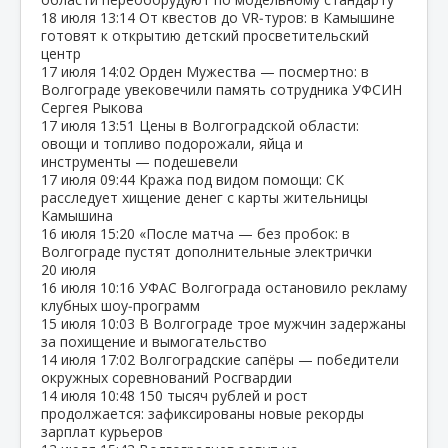
18 июля
13:14
От квестов до VR‑туров: в Камышине
готовят к открытию детский просветительский
центр
17 июля
14:02
Орден Мужества — посмертно: в
Волгограде увековечили память сотрудника УФСИН
Сергея Рыкова
17 июля
13:51
Цены в Волгоградской области:
овощи и топливо подорожали, яйца и
инструменты — подешевели
17 июля
09:44
Кража под видом помощи: СК
расследует хищение денег с карты жительницы
Камышина
16 июля
15:20
«После матча — без пробок: в
Волгограде пустят дополнительные электрички
20 июля
16 июля
10:16
УФАС Волгограда остановило рекламу
клубных шоу‑программ
15 июля
10:03
В Волгограде трое мужчин задержаны
за похищение и вымогательство
14 июля
17:02
Волгоградские сапёры — победители
окружных соревнований Росгвардии
14 июля
10:48
150 тысяч рублей и рост
продолжается: зафиксированы новые рекорды
зарплат курьеров