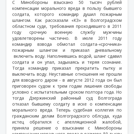
С Минобороны взыскано 50 тысяч рублей
компенсации морального вреда в пользу бывшего
солдата, которого командир душил пожарным
шлангом. Как рассказали «КЗ» в Волгоградском
областном суде, требования проходившего в 2011
году срочную военную службу мужчины
удовлетворены частично. В июле 2011 году
командир взвода обмотал солдата-«срочника»
пожарным шлангом и приказал дневальному
включить воду. Наполнившись водой, шланг сдавил
солдата и он упал, задыхаясь и теряя сознание.
Тогда командир приказал прекратить пытку и
выключить воду. Неуставные отношения не прошли
для взводного даром - в августе 2012 года он был
приговорен судом к трем годам лишения свободы
условно с испытательным сроком полтора года. Но
тогда Дзержинский районный суд Волгограда
отказал бывшему солдату в иске о компенсации
морального вреда. Теперь судебная коллегия по
гражданским делам Волгоградского облсуда, куда
истец обратился с апелляционной жалобой,
приняла решение о взыскании с Минобороны
компенсации морального вреда в размере 50 тысяч