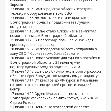
Европы
23 июля
14:05
Волгоградская область передала
технику и оборудование в зону СВО
23 июля
11:56
До 300 тысяч и стипендия: как
Волгоградская область поддерживает лучших
выпускников
22 июля
11:10
Жильё стало ближе: как маткапитал
помогает семьям Волгоградской области
21 июля
09:23
В Волгограде погиб ребёнок: идёт
процессуальная проверка
20 июля
16:37
Волгоградская область отправила в
зону СВО 4 бронеавтомобиля «Сармат»
20 июля
14:15
Новое условие для единого пособия в
Волгоградской области: с 21 июля нужен
подтверждённый уход за родственником
19 июля
13:43
Ещё одну библиотеку в Волгоградской
области переоборудуют по модельному стандарту
18 июля
13:14
От квестов до VR‑туров: в Камышине
готовят к открытию детский просветительский
центр
17 июля
14:02
Орден Мужества — посмертно: в
Волгограде увековечили память сотрудника УФСИН
Сергея Рыкова
17 июля
13:51
Цены в Волгоградской области: