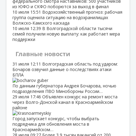
федерального смотра наставников: 500 участников
из ЮФО и СКФО поборются за выход в финал
10 июля
15:51
Водохозяйственный прогноз: рабочая
группа оценила ситуацию на водохранилищах
Волжско‑Камского каскада
10 июля
12:39
В Волгоградской области тысячи
семей получили новую выплату: как работает мера
поддержки
Главные новости
31 июля
12:11
Волгоградская область под ударом:
Бочаров озвучил данные о последствиях атаки
БПЛА
По данным губернатора Андрея Бочарова, ночью
подразделения ПВО Минобороны России…
29 июля
17:46
Объявлен конкурс на ремонт моста
через Волго‑Донской канал в Красноармейском
районе
Город запускает конкурс, чтобы выбрать
подрядчика для обновления моста в
Красноармейском…
28 июля
09:27
Более 3,9 тысяч вакансий от 200