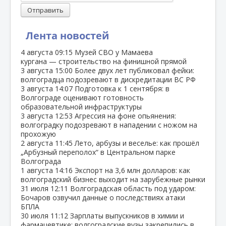
Отправить
Лента новостей
4 августа
09:15
Музей СВО у Мамаева
кургана — строительство на финишной прямой
3 августа
15:00
Более двух лет публиковал фейки:
волгоградца подозревают в дискредитации ВС РФ
3 августа
14:07
Подготовка к 1 сентября: в
Волгограде оценивают готовность
образовательной инфраструктуры
3 августа
12:53
Агрессия на фоне опьянения:
волгоградку подозревают в нападении с ножом на
прохожую
2 августа
11:45
Лето, арбузы и веселье: как прошёл
„Арбузный переполох“ в Центральном парке
Волгограда
1 августа
14:16
Экспорт на 3,6 млн долларов: как
волгоградский бизнес выходит на зарубежные рынки
31 июля
12:11
Волгоградская область под ударом:
Бочаров озвучил данные о последствиях атаки
БПЛА
30 июля
11:12
Зарплаты выпускников в химии и
фармацевтике: волгоградские вузы закрепились в