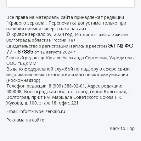
Все права на материалы сайта принадлежат редакции
"Кривого зеркала". Перепечатка допустима только при
наличии прямой гиперссылки на сайт.
© Кривое зеркало.ру, 2024 год, И
нтернет-газета о жизни
Волгограда, области и России. 18+
ЭЛ № ФС
Свидетельство о регистрации (запись в реестре)
77 - 87885
от 12 августа 2024 г.
:
Главный редактор: Крылов Александр Сергеевич, Учредитель
ООО "ЕДКММ"
Выдано федеральной службой по надзору в сфере связи,
информационных технологий и массовых коммуникаций
(Роскомнадзор)
Телефон редакции:
8 (909) 388-02-01
, Адрес редакции:
400048, Волгоградская обл, г.о. город-герой Волгоград, г
Волгоград, пр-кт им. Маршала Советского Союза Г.К.
Жукова, д. 100, этаж 18, офис 221
Email:
info@krivoe-zerkalo.ru
Реклама на сайте
Back to Top