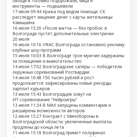
овощи и топливо подорожали, яйца и
инструменты — подешевели
17 июля
09:44
Кража под видом помощи: СК
расследует хищение денег с карты жительницы
Камышина
16 июля
15:20
«После матча — без пробок: в
Волгограде пустят дополнительные электрички
20 июля
16 июля
10:16
УФАС Волгограда остановило рекламу
клубных шоу‑программ
15 июля
10:03
В Волгограде трое мужчин задержаны
за похищение и вымогательство
14 июля
17:02
Волгоградские сапёры — победители
окружных соревнований Росгвардии
14 июля
10:48
150 тысяч рублей и рост
продолжается: зафиксированы новые рекорды
зарплат курьеров
13 июля
15:43
Волгоградцев зовут на
ИТ‑соревнование “Нейроигры”
13 июля
11:34
В МАХ запущены комментарии и
расширены возможности авторов
12 июля
15:27
Контракт с Минобороны в
Волгоградской области: увеличенные выплаты
продлены до конца лета
11 июля
15:18
Волгоград примет полуфинал