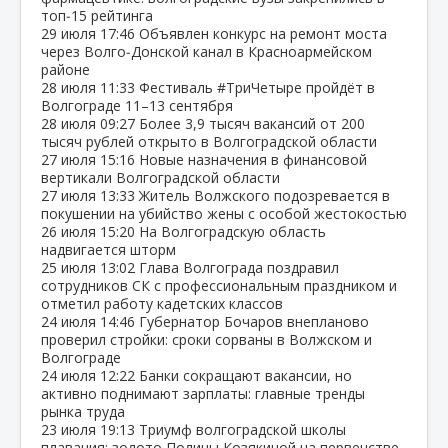
топ‑15 рейтинга
29 июля
17:46
Объявлен конкурс на ремонт моста
через Волго‑Донской канал в Красноармейском
районе
28 июля
11:33
Фестиваль #ТриЧетыре пройдёт в
Волгограде 11–13 сентября
28 июля
09:27
Более 3,9 тысяч вакансий от 200
тысяч рублей открыто в Волгоградской области
27 июля
15:16
Новые назначения в финансовой
вертикали Волгоградской области
27 июля
13:33
Житель Волжского подозревается в
покушении на убийство жены с особой жестокостью
26 июля
15:20
На Волгоградскую область
надвигается шторм
25 июля
13:02
Глава Волгограда поздравил
сотрудников СК с профессиональным праздником и
отметил работу кадетских классов
24 июля
14:46
Губернатор Бочаров внепланово
проверил стройки: сроки сорваны в Волжском и
Волгограде
24 июля
12:22
Банки сокращают вакансии, но
активно поднимают зарплаты: главные тренды
рынка труда
23 июля
19:13
Триумф волгоградской школы
плавания: золото Полины Козякиной на первенстве