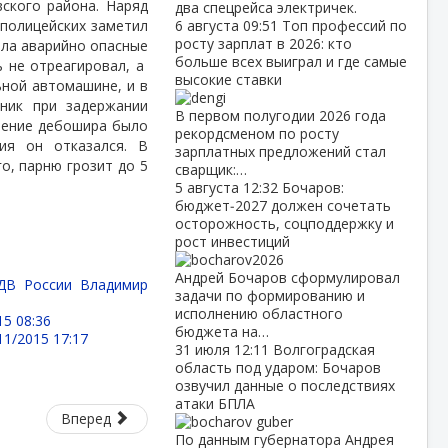
вского района. Наряд
два спецрейса электричек.
 полицейских заметил
6 августа
09:51
Топ профессий по
росту зарплат в 2026: кто
ала аварийно опасные
больше всех выиграл и где самые
 не отреагировал, а
высокие ставки
ьной автомашине, и в
ник при задержании
В первом полугодии 2026 года
вление дебошира было
рекордсменом по росту
ия он отказался. В
зарплатных предложений стал
о, парню грозит до 5
сварщик:…
5 августа
12:32
Бочаров:
бюджет‑2027 должен сочетать
осторожность, соцподдержку и
рост инвестиций
Андрей Бочаров сформулировал
ДВ России Владимир
задачи по формированию и
исполнению областного
15 08:36
бюджета на…
11/2015 17:17
31 июля
12:11
Волгоградская
область под ударом: Бочаров
озвучил данные о последствиях
атаки БПЛА
Вперед
По данным губернатора Андрея