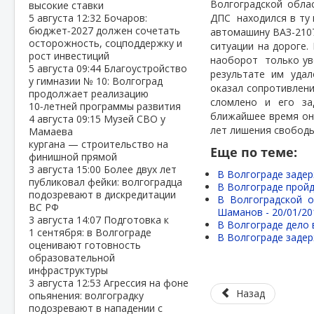
Волгоградской облас
высокие ставки
5 августа
12:32
Бочаров:
ДПС
находился в ту
бюджет‑2027 должен сочетать
автомашину ВАЗ-2107
осторожность, соцподдержку и
ситуации на дороге.
рост инвестиций
наоборот
только ув
5 августа
09:44
Благоустройство
результате им уда
у гимназии № 10: Волгоград
оказал сопротивлени
продолжает реализацию
сломлено и его за
10‑летней программы развития
ближайшее время он 
4 августа
09:15
Музей СВО у
лет лишения свободы
Мамаева
кургана — строительство на
Еще по теме:
финишной прямой
3 августа
15:00
Более двух лет
В Волгограде заде
публиковал фейки: волгоградца
В Волгограде прой
подозревают в дискредитации
В Волгоградской 
ВС РФ
Шаманов -
20/01/20
3 августа
14:07
Подготовка к
В Волгограде дело 
1 сентября: в Волгограде
В Волгограде задер
оценивают готовность
образовательной
инфраструктуры
3 августа
12:53
Агрессия на фоне
Назад
опьянения: волгоградку
подозревают в нападении с