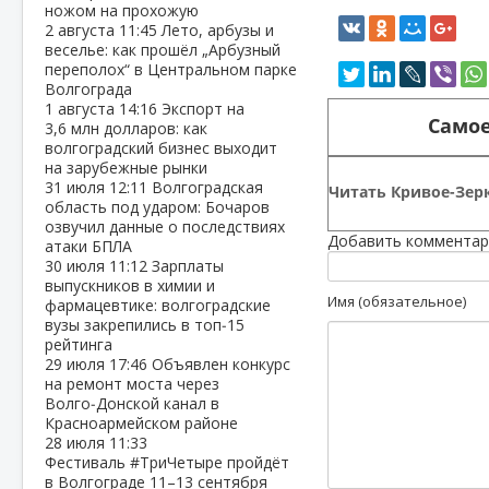
ножом на прохожую
2 августа
11:45
Лето, арбузы и
веселье: как прошёл „Арбузный
переполох“ в Центральном парке
Волгограда
1 августа
14:16
Экспорт на
Самое
3,6 млн долларов: как
волгоградский бизнес выходит
на зарубежные рынки
31 июля
12:11
Волгоградская
Читать Кривое-Зерк
область под ударом: Бочаров
озвучил данные о последствиях
Добавить комментар
атаки БПЛА
30 июля
11:12
Зарплаты
выпускников в химии и
Имя (обязательное)
фармацевтике: волгоградские
вузы закрепились в топ‑15
рейтинга
29 июля
17:46
Объявлен конкурс
на ремонт моста через
Волго‑Донской канал в
Красноармейском районе
28 июля
11:33
Фестиваль #ТриЧетыре пройдёт
в Волгограде 11–13 сентября