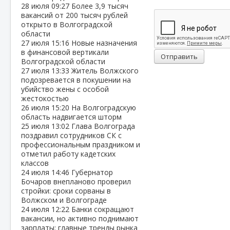
28 июля
09:27
Более 3,9 тысяч
вакансий от 200 тысяч рублей
открыто в Волгоградской
области
27 июля
15:16
Новые назначения
в финансовой вертикали
Отправить
Волгоградской области
27 июля
13:33
Житель Волжского
подозревается в покушении на
убийство жены с особой
жестокостью
26 июля
15:20
На Волгоградскую
область надвигается шторм
25 июля
13:02
Глава Волгограда
поздравил сотрудников СК с
профессиональным праздником и
отметил работу кадетских
классов
24 июля
14:46
Губернатор
Бочаров внепланово проверил
стройки: сроки сорваны в
Волжском и Волгограде
24 июля
12:22
Банки сокращают
вакансии, но активно поднимают
зарплаты: главные тренды рынка