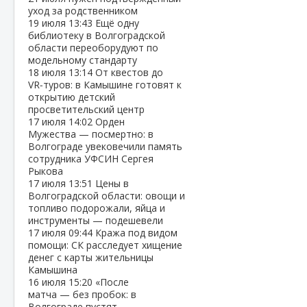
уход за родственником
19 июля
13:43
Ещё одну
библиотеку в Волгоградской
области переоборудуют по
модельному стандарту
18 июля
13:14
От квестов до
VR‑туров: в Камышине готовят к
открытию детский
просветительский центр
17 июля
14:02
Орден
Мужества — посмертно: в
Волгограде увековечили память
сотрудника УФСИН Сергея
Рыкова
17 июля
13:51
Цены в
Волгоградской области: овощи и
топливо подорожали, яйца и
инструменты — подешевели
17 июля
09:44
Кража под видом
помощи: СК расследует хищение
денег с карты жительницы
Камышина
16 июля
15:20
«После
матча — без пробок: в
Волгограде пустят