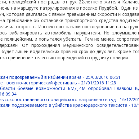
ти, полицейский пострадал от рук 22-летнего жителя Калаче
 ночь на маршруте патрулирования в поселке Прудбой.
Один из
4, которая двигалась с явным превышением скорости и создав
 На требование об остановке транспортного средства водитель
еличил скорость. Инспекторы начали преследование на патрул
лось заблокировать автомобиль нарушителя. Но злоумышлен
е полицейским, и попытался убежать. Тем не менее, сопроти
держали. От прохождения медицинского освидетельствован
будет лишен водительских прав на срок до двух лет. Кроме тог
 за причинение телесных повреждений сотруднику полиции.
ржан подозреваемый в избиении врача -
25/03/2016 06:51
дет военно-исторический фестиваль -
21/01/2016 11:28
области боевые возможности БМД-4М опробовал Главком В
16 09:34
высокопоставленного полицейского направлено в суд -
16/12/20
жали подозреваемого в убийстве краснодарского таксиста -
10/