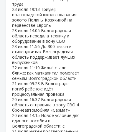
труда
23 июля
19:13
Триумф
волгоградской школы плавания:
золото Полины Козякиной на
первенстве Европы
23 июля
14:05
Волгоградская
область передала технику и
оборудование в зону СВО
23 июля
11:56
До 300 тысяч и
стипендия: как Волгоградская
область поддерживает лучших
выпускников
22 июля
11:10
Жильё стало
ближе: как маткапитал помогает
семьям Волгоградской области
21 июля
09:23
В Волгограде
погиб ребёнок: идёт
процессуальная проверка
20 июля
16:37
Волгоградская
область отправила в зону СВО 4
бронеавтомобиля «Сармат»
20 июля
14:15
Новое условие для
единого пособия в
Волгоградской области: с
21 июля нужен подтверждённый