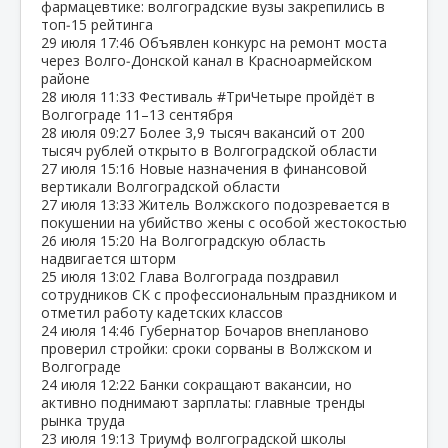
фармацевтике: волгоградские вузы закрепились в
топ‑15 рейтинга
29 июля
17:46
Объявлен конкурс на ремонт моста
через Волго‑Донской канал в Красноармейском
районе
28 июля
11:33
Фестиваль #ТриЧетыре пройдёт в
Волгограде 11–13 сентября
28 июля
09:27
Более 3,9 тысяч вакансий от 200
тысяч рублей открыто в Волгоградской области
27 июля
15:16
Новые назначения в финансовой
вертикали Волгоградской области
27 июля
13:33
Житель Волжского подозревается в
покушении на убийство жены с особой жестокостью
26 июля
15:20
На Волгоградскую область
надвигается шторм
25 июля
13:02
Глава Волгограда поздравил
сотрудников СК с профессиональным праздником и
отметил работу кадетских классов
24 июля
14:46
Губернатор Бочаров внепланово
проверил стройки: сроки сорваны в Волжском и
Волгограде
24 июля
12:22
Банки сокращают вакансии, но
активно поднимают зарплаты: главные тренды
рынка труда
23 июля
19:13
Триумф волгоградской школы