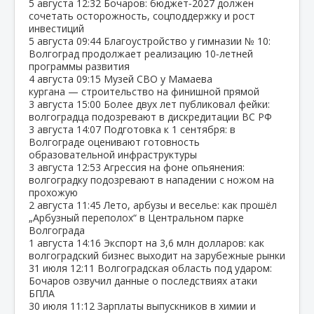
5 августа
12:32
Бочаров: бюджет‑2027 должен
сочетать осторожность, соцподдержку и рост
инвестиций
5 августа
09:44
Благоустройство у гимназии № 10:
Волгоград продолжает реализацию 10‑летней
программы развития
4 августа
09:15
Музей СВО у Мамаева
кургана — строительство на финишной прямой
3 августа
15:00
Более двух лет публиковал фейки:
волгоградца подозревают в дискредитации ВС РФ
3 августа
14:07
Подготовка к 1 сентября: в
Волгограде оценивают готовность
образовательной инфраструктуры
3 августа
12:53
Агрессия на фоне опьянения:
волгоградку подозревают в нападении с ножом на
прохожую
2 августа
11:45
Лето, арбузы и веселье: как прошёл
„Арбузный переполох“ в Центральном парке
Волгограда
1 августа
14:16
Экспорт на 3,6 млн долларов: как
волгоградский бизнес выходит на зарубежные рынки
31 июля
12:11
Волгоградская область под ударом:
Бочаров озвучил данные о последствиях атаки
БПЛА
30 июля
11:12
Зарплаты выпускников в химии и