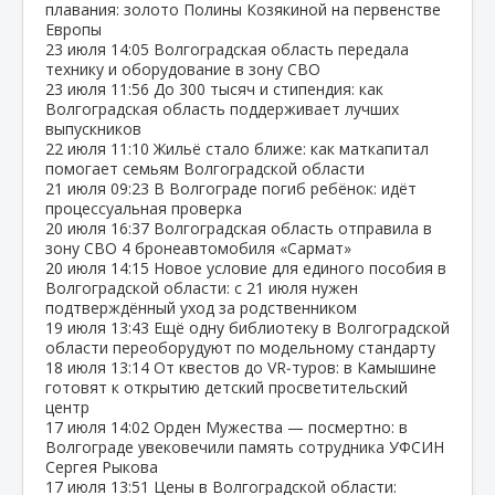
плавания: золото Полины Козякиной на первенстве
Европы
23 июля
14:05
Волгоградская область передала
технику и оборудование в зону СВО
23 июля
11:56
До 300 тысяч и стипендия: как
Волгоградская область поддерживает лучших
выпускников
22 июля
11:10
Жильё стало ближе: как маткапитал
помогает семьям Волгоградской области
21 июля
09:23
В Волгограде погиб ребёнок: идёт
процессуальная проверка
20 июля
16:37
Волгоградская область отправила в
зону СВО 4 бронеавтомобиля «Сармат»
20 июля
14:15
Новое условие для единого пособия в
Волгоградской области: с 21 июля нужен
подтверждённый уход за родственником
19 июля
13:43
Ещё одну библиотеку в Волгоградской
области переоборудуют по модельному стандарту
18 июля
13:14
От квестов до VR‑туров: в Камышине
готовят к открытию детский просветительский
центр
17 июля
14:02
Орден Мужества — посмертно: в
Волгограде увековечили память сотрудника УФСИН
Сергея Рыкова
17 июля
13:51
Цены в Волгоградской области: