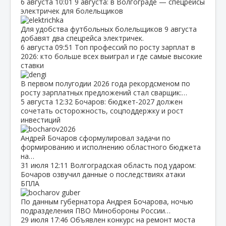
6 августа
10:01
9 августа: в Волгограде — спецрейсы
электричек для болельщиков
Для удобства футбольных болельщиков 9 августа
добавят два спецрейса электричек.
6 августа
09:51
Топ профессий по росту зарплат в
2026: кто больше всех выиграл и где самые высокие
ставки
В первом полугодии 2026 года рекордсменом по
росту зарплатных предложений стал сварщик:…
5 августа
12:32
Бочаров: бюджет‑2027 должен
сочетать осторожность, соцподдержку и рост
инвестиций
Андрей Бочаров сформулировал задачи по
формированию и исполнению областного бюджета
на…
31 июля
12:11
Волгоградская область под ударом:
Бочаров озвучил данные о последствиях атаки
БПЛА
По данным губернатора Андрея Бочарова, ночью
подразделения ПВО Минобороны России…
29 июля
17:46
Объявлен конкурс на ремонт моста