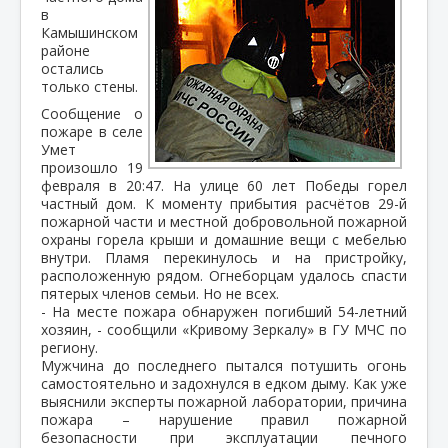
в
Камышинском
районе
остались
только стены.
Сообщение о
пожаре в селе
Умет
произошло 19
февраля в 20:47. На улице 60 лет Победы горел
частный дом. К моменту прибытия расчётов 29-й
пожарной части и местной добровольной пожарной
охраны горела крыши и домашние вещи с мебелью
внутри. Пламя перекинулось и на пристройку,
расположенную рядом. Огнеборцам удалось спасти
пятерых членов семьи. Но не всех.
- На месте пожара обнаружен погибший 54-летний
хозяин, - сообщили «Кривому Зеркалу» в ГУ МЧС по
региону.
Мужчина до последнего пытался потушить огонь
самостоятельно и задохнулся в едком дыму. Как уже
выяснили эксперты пожарной лаборатории, причина
пожара – нарушение правил пожарной
безопасности при эксплуатации печного