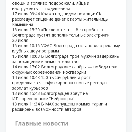
овощи и топливо подорожали, яйца и
инструменты — подешевели
17 июля
09:44
Кража под видом помощи: СК
расследует хищение денег с карты жительницы
Камышина
16 июля
15:20
«После матча — без пробок: в
Волгограде пустят дополнительные электрички
20 июля
16 июля
10:16
УФАС Волгограда остановило рекламу
клубных шоу‑программ
15 июля
10:03
В Волгограде трое мужчин задержаны
за похищение и вымогательство
14 июля
17:02
Волгоградские сапёры — победители
окружных соревнований Росгвардии
14 июля
10:48
150 тысяч рублей и рост
продолжается: зафиксированы новые рекорды
зарплат курьеров
13 июля
15:43
Волгоградцев зовут на
ИТ‑соревнование “Нейроигры”
13 июля
11:34
В МАХ запущены комментарии и
расширены возможности авторов
Главные новости