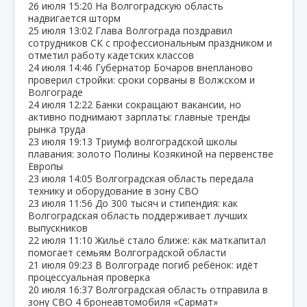
26 июля
15:20
На Волгоградскую область
надвигается шторм
25 июля
13:02
Глава Волгограда поздравил
сотрудников СК с профессиональным праздником и
отметил работу кадетских классов
24 июля
14:46
Губернатор Бочаров внепланово
проверил стройки: сроки сорваны в Волжском и
Волгограде
24 июля
12:22
Банки сокращают вакансии, но
активно поднимают зарплаты: главные тренды
рынка труда
23 июля
19:13
Триумф волгоградской школы
плавания: золото Полины Козякиной на первенстве
Европы
23 июля
14:05
Волгоградская область передала
технику и оборудование в зону СВО
23 июля
11:56
До 300 тысяч и стипендия: как
Волгоградская область поддерживает лучших
выпускников
22 июля
11:10
Жильё стало ближе: как маткапитал
помогает семьям Волгоградской области
21 июля
09:23
В Волгограде погиб ребёнок: идёт
процессуальная проверка
20 июля
16:37
Волгоградская область отправила в
зону СВО 4 бронеавтомобиля «Сармат»