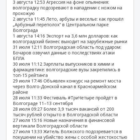
3 августа
12:53
Агрессия на фоне опьянения:
волгоградку подозревают в нападении с ножом на
прохожую
2 августа
11:45
Лето, арбузы и веселье: как прошёл
„Арбузный переполох“ в Центральном парке
Волгограда
1 августа
14:16
Экспорт на 3,6 млн долларов: как
волгоградский бизнес выходит на зарубежные рынки
31 июля
12:11
Волгоградская область под ударом:
Бочаров озвучил данные о последствиях атаки
БПЛА
30 июля
11:12
Зарплаты выпускников в химии и
фармацевтике: волгоградские вузы закрепились в
топ‑15 рейтинга
29 июля
17:46
Объявлен конкурс на ремонт моста
через Волго‑Донской канал в Красноармейском
районе
28 июля
11:33
Фестиваль #ТриЧетыре пройдёт в
Волгограде 11–13 сентября
28 июля
09:27
Более 3,9 тысяч вакансий от 200
тысяч рублей открыто в Волгоградской области
27 июля
15:16
Новые назначения в финансовой
вертикали Волгоградской области
27 июля
13:33
Житель Волжского подозревается в
покушении на убийство жены с особой жестокостью