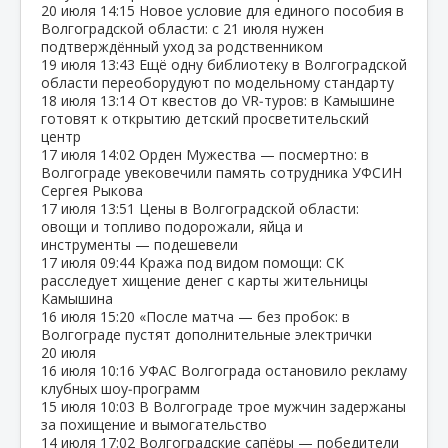
20 июля
14:15
Новое условие для единого пособия в
Волгоградской области: с 21 июля нужен
подтверждённый уход за родственником
19 июля
13:43
Ещё одну библиотеку в Волгоградской
области переоборудуют по модельному стандарту
18 июля
13:14
От квестов до VR‑туров: в Камышине
готовят к открытию детский просветительский
центр
17 июля
14:02
Орден Мужества — посмертно: в
Волгограде увековечили память сотрудника УФСИН
Сергея Рыкова
17 июля
13:51
Цены в Волгоградской области:
овощи и топливо подорожали, яйца и
инструменты — подешевели
17 июля
09:44
Кража под видом помощи: СК
расследует хищение денег с карты жительницы
Камышина
16 июля
15:20
«После матча — без пробок: в
Волгограде пустят дополнительные электрички
20 июля
16 июля
10:16
УФАС Волгограда остановило рекламу
клубных шоу‑программ
15 июля
10:03
В Волгограде трое мужчин задержаны
за похищение и вымогательство
14 июля
17:02
Волгоградские сапёры — победители