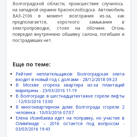
Волгоградской области, происшествие случилось
на западной окраине Краснослободска.
Автомобиль
ВАЗ-2106 в момент возгорания из-за, как
предполагается, короткого замыкания в
электропроводке, стоял на обочине. Огонь
повредил внутреннюю обшивку салона, погибших и
пострадавших нет.
Еще по теме:
Рейтинг неплательщиков: Волгоградская элита
входит в новый год с долгами -
28/12/2018 09:23
В Москве сгорела квартира из-за плантаций
марихуаны -
23/03/2016 11:19
В Волгограде в шестнадцатиэтажке горели лифты
-
12/03/2016 13:00
В многоквартирном доме Волгограда сгорели 2
человека -
10/03/2016 07:07
Елена Исинбаева идет на поправку, но участие в
Олимпиаде – 2016 остается под вопросом -
03/03/2016 19:43