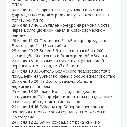
БПЛА
30 июля
11:12
Зарплаты выпускников в химии и
фармацевтике: волгоградские вузы закрепились в
топ‑15 рейтинга
29 июля
17:46
Объявлен конкурс на ремонт моста
через Волго‑Донской канал в Красноармейском
районе
28 июля
11:33
Фестиваль #ТриЧетыре пройдёт в
Волгограде 11–13 сентября
28 июля
09:27
Более 3,9 тысяч вакансий от 200
тысяч рублей открыто в Волгоградской области
27 июля
15:16
Новые назначения в финансовой
вертикали Волгоградской области
27 июля
13:33
Житель Волжского подозревается в
покушении на убийство жены с особой жестокостью
26 июля
15:20
На Волгоградскую область
надвигается шторм
25 июля
13:02
Глава Волгограда поздравил
сотрудников СК с профессиональным праздником и
отметил работу кадетских классов
24 июля
14:46
Губернатор Бочаров внепланово
проверил стройки: сроки сорваны в Волжском и
Волгограде
24 июля
12:22
Банки сокращают вакансии, но