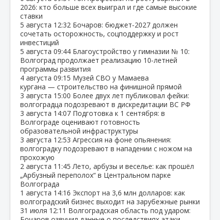
2026: кто больше всех выиграл и где самые высокие
ставки
5 августа
12:32
Бочаров: бюджет‑2027 должен
сочетать осторожность, соцподдержку и рост
инвестиций
5 августа
09:44
Благоустройство у гимназии № 10:
Волгоград продолжает реализацию 10‑летней
программы развития
4 августа
09:15
Музей СВО у Мамаева
кургана — строительство на финишной прямой
3 августа
15:00
Более двух лет публиковал фейки:
волгоградца подозревают в дискредитации ВС РФ
3 августа
14:07
Подготовка к 1 сентября: в
Волгограде оценивают готовность
образовательной инфраструктуры
3 августа
12:53
Агрессия на фоне опьянения:
волгоградку подозревают в нападении с ножом на
прохожую
2 августа
11:45
Лето, арбузы и веселье: как прошёл
„Арбузный переполох“ в Центральном парке
Волгограда
1 августа
14:16
Экспорт на 3,6 млн долларов: как
волгоградский бизнес выходит на зарубежные рынки
31 июля
12:11
Волгоградская область под ударом:
Бочаров озвучил данные о последствиях атаки