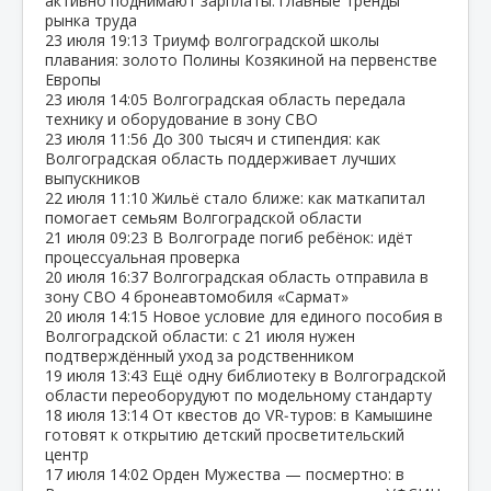
активно поднимают зарплаты: главные тренды
рынка труда
23 июля
19:13
Триумф волгоградской школы
плавания: золото Полины Козякиной на первенстве
Европы
23 июля
14:05
Волгоградская область передала
технику и оборудование в зону СВО
23 июля
11:56
До 300 тысяч и стипендия: как
Волгоградская область поддерживает лучших
выпускников
22 июля
11:10
Жильё стало ближе: как маткапитал
помогает семьям Волгоградской области
21 июля
09:23
В Волгограде погиб ребёнок: идёт
процессуальная проверка
20 июля
16:37
Волгоградская область отправила в
зону СВО 4 бронеавтомобиля «Сармат»
20 июля
14:15
Новое условие для единого пособия в
Волгоградской области: с 21 июля нужен
подтверждённый уход за родственником
19 июля
13:43
Ещё одну библиотеку в Волгоградской
области переоборудуют по модельному стандарту
18 июля
13:14
От квестов до VR‑туров: в Камышине
готовят к открытию детский просветительский
центр
17 июля
14:02
Орден Мужества — посмертно: в