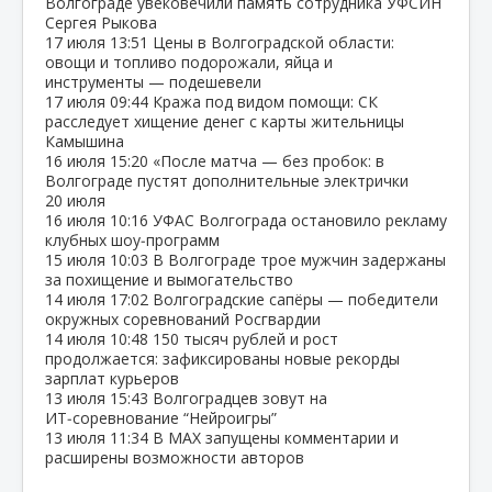
Волгограде увековечили память сотрудника УФСИН
Сергея Рыкова
17 июля
13:51
Цены в Волгоградской области:
овощи и топливо подорожали, яйца и
инструменты — подешевели
17 июля
09:44
Кража под видом помощи: СК
расследует хищение денег с карты жительницы
Камышина
16 июля
15:20
«После матча — без пробок: в
Волгограде пустят дополнительные электрички
20 июля
16 июля
10:16
УФАС Волгограда остановило рекламу
клубных шоу‑программ
15 июля
10:03
В Волгограде трое мужчин задержаны
за похищение и вымогательство
14 июля
17:02
Волгоградские сапёры — победители
окружных соревнований Росгвардии
14 июля
10:48
150 тысяч рублей и рост
продолжается: зафиксированы новые рекорды
зарплат курьеров
13 июля
15:43
Волгоградцев зовут на
ИТ‑соревнование “Нейроигры”
13 июля
11:34
В МАХ запущены комментарии и
расширены возможности авторов