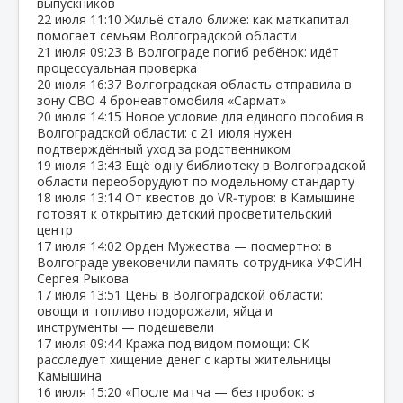
выпускников
22 июля
11:10
Жильё стало ближе: как маткапитал
помогает семьям Волгоградской области
21 июля
09:23
В Волгограде погиб ребёнок: идёт
процессуальная проверка
20 июля
16:37
Волгоградская область отправила в
зону СВО 4 бронеавтомобиля «Сармат»
20 июля
14:15
Новое условие для единого пособия в
Волгоградской области: с 21 июля нужен
подтверждённый уход за родственником
19 июля
13:43
Ещё одну библиотеку в Волгоградской
области переоборудуют по модельному стандарту
18 июля
13:14
От квестов до VR‑туров: в Камышине
готовят к открытию детский просветительский
центр
17 июля
14:02
Орден Мужества — посмертно: в
Волгограде увековечили память сотрудника УФСИН
Сергея Рыкова
17 июля
13:51
Цены в Волгоградской области:
овощи и топливо подорожали, яйца и
инструменты — подешевели
17 июля
09:44
Кража под видом помощи: СК
расследует хищение денег с карты жительницы
Камышина
16 июля
15:20
«После матча — без пробок: в