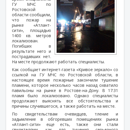
ГУ МЧС по
Ростовской
области сообщили,
что пожар на
рынке «Атлант-
сити», площадью
1400 кв. метров
локализован.
Погибших в
результате него и
пострадавших нет.
На месте продолжают работать специалисты.
Как сообщает интернет-газета «Кривое зеркало» со
ссылкой на ГУ МЧС по Ростовской области, в
настоящее время пожарные закончили тушение
пламени, которое несколько часов назад охватило
павильоны на рынке в Ростове-на-Дону. В 17:31
пламя было локализовано. Однако специалисты
продолжают выяснять все обстоятельства и
причины случившегося, а также работать на месте.
По свидетельствам очевидцев, тление и
задымление в обгоревших помещениях рынка
«Атлант-сити» еще есть, также они стали
свидетелями, как для тушения серьезного