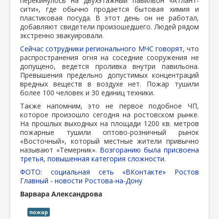
перекинулось на двухэтажный павильон «Атлант-
сити», где обычно продается бытовая химия и
пластиковая посуда. В этот день он не работал,
добавляют свидетели произошедшего. Людей рядом
экстренно эвакуировали.
Сейчас сотрудники регионального МЧС говорят,
что
распространения огня на соседние сооружения не
допущено, ведется проливка внутри павильона.
Превышения предельно допустимых концентраций
вредных веществ в воздухе нет. Пожар тушили
более 100 человек и 30 единиц техники.
Также напомним, это не первое подобное ЧП,
которое произошло сегодня на ростовском рынке.
На прошлых выходных на площади 1200 кв. метров
пожарные тушили оптово-розничный рынок
«Восточный», который местные жители привычно
называют «Темерник».
Возгоранию была присвоена
третья, повышенная категория сложности.
ФОТО: социальная сеть «ВКонтакте» Ростов
Главный - новости Ростова-на-Дону
Варвара Александрова
пожар