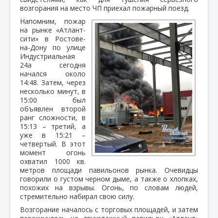
возгорания на место ЧП приехал пожарный поезд.
Напомним, пожар
на рынке «Атлант-
сити» в Ростове-
на-Дону по улице
Индустриальная
24а сегодня
начался около
14:48. Затем, через
несколько минут, в
15:00 был
объявлен второй
ранг сложности, в
15:13 – третий, а
уже в 15:21 –
четвертый. В этот
момент огонь
охватил 1000 кв.
метров площади павильонов рынка. Очевидцы
говорили о густом черном дыме, а также о хлопках,
похожих на взрывы. Огонь, по словам людей,
стремительно набирал свою силу.
Возгорание началось с торговых площадей, и затем