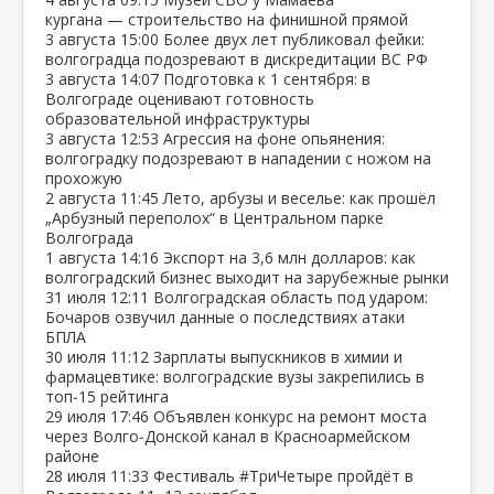
кургана — строительство на финишной прямой
3 августа
15:00
Более двух лет публиковал фейки:
волгоградца подозревают в дискредитации ВС РФ
3 августа
14:07
Подготовка к 1 сентября: в
Волгограде оценивают готовность
образовательной инфраструктуры
3 августа
12:53
Агрессия на фоне опьянения:
волгоградку подозревают в нападении с ножом на
прохожую
2 августа
11:45
Лето, арбузы и веселье: как прошёл
„Арбузный переполох“ в Центральном парке
Волгограда
1 августа
14:16
Экспорт на 3,6 млн долларов: как
волгоградский бизнес выходит на зарубежные рынки
31 июля
12:11
Волгоградская область под ударом:
Бочаров озвучил данные о последствиях атаки
БПЛА
30 июля
11:12
Зарплаты выпускников в химии и
фармацевтике: волгоградские вузы закрепились в
топ‑15 рейтинга
29 июля
17:46
Объявлен конкурс на ремонт моста
через Волго‑Донской канал в Красноармейском
районе
28 июля
11:33
Фестиваль #ТриЧетыре пройдёт в