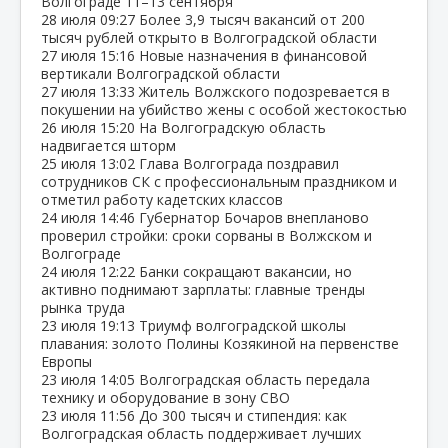
Волгограде 11–13 сентября
28 июля
09:27
Более 3,9 тысяч вакансий от 200
тысяч рублей открыто в Волгоградской области
27 июля
15:16
Новые назначения в финансовой
вертикали Волгоградской области
27 июля
13:33
Житель Волжского подозревается в
покушении на убийство жены с особой жестокостью
26 июля
15:20
На Волгоградскую область
надвигается шторм
25 июля
13:02
Глава Волгограда поздравил
сотрудников СК с профессиональным праздником и
отметил работу кадетских классов
24 июля
14:46
Губернатор Бочаров внепланово
проверил стройки: сроки сорваны в Волжском и
Волгограде
24 июля
12:22
Банки сокращают вакансии, но
активно поднимают зарплаты: главные тренды
рынка труда
23 июля
19:13
Триумф волгоградской школы
плавания: золото Полины Козякиной на первенстве
Европы
23 июля
14:05
Волгоградская область передала
технику и оборудование в зону СВО
23 июля
11:56
До 300 тысяч и стипендия: как
Волгоградская область поддерживает лучших