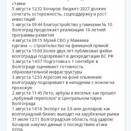
ставки
5 августа
12:32
Бочаров: бюджет‑2027 должен
сочетать осторожность, соцподдержку и рост
инвестиций
5 августа
09:44
Благоустройство у гимназии № 10:
Волгоград продолжает реализацию 10‑летней
программы развития
4 августа
09:15
Музей СВО у Мамаева
кургана — строительство на финишной прямой
3 августа
15:00
Более двух лет публиковал фейки:
волгоградца подозревают в дискредитации ВС РФ
3 августа
14:07
Подготовка к 1 сентября: в
Волгограде оценивают готовность
образовательной инфраструктуры
3 августа
12:53
Агрессия на фоне опьянения:
волгоградку подозревают в нападении с ножом на
прохожую
2 августа
11:45
Лето, арбузы и веселье: как прошёл
„Арбузный переполох“ в Центральном парке
Волгограда
1 августа
14:16
Экспорт на 3,6 млн долларов: как
волгоградский бизнес выходит на зарубежные рынки
31 июля
12:11
Волгоградская область под ударом:
Бочаров озвучил данные о последствиях атаки
БПЛА