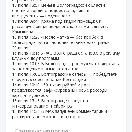
17 июля
13:51
Цены в Волгоградской области:
овощи и топливо подорожали, яйца и
инструменты — подешевели
17 июля
09:44
Кража под видом помощи: СК
расследует хищение денег с карты жительницы
Камышина
16 июля
15:20
«После матча — без пробок: в
Волгограде пустят дополнительные электрички
20 июля
16 июля
10:16
УФАС Волгограда остановило рекламу
клубных шоу‑программ
15 июля
10:03
В Волгограде трое мужчин задержаны
за похищение и вымогательство
14 июля
17:02
Волгоградские сапёры — победители
окружных соревнований Росгвардии
14 июля
10:48
150 тысяч рублей и рост
продолжается: зафиксированы новые рекорды
зарплат курьеров
13 июля
15:43
Волгоградцев зовут на
ИТ‑соревнование “Нейроигры”
13 июля
11:34
В МАХ запущены комментарии и
расширены возможности авторов
Главные новости