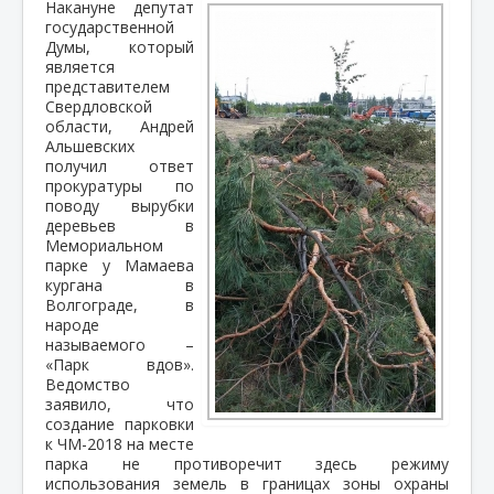
Накануне депутат
государственной
Думы, который
является
представителем
Свердловской
области, Андрей
Альшевских
получил ответ
прокуратуры по
поводу вырубки
деревьев в
Мемориальном
парке у Мамаева
кургана в
Волгограде, в
народе
называемого –
«Парк вдов».
Ведомство
заявило, что
создание парковки
к ЧМ-2018 на месте
парка не противоречит здесь режиму
использования земель в границах зоны охраны