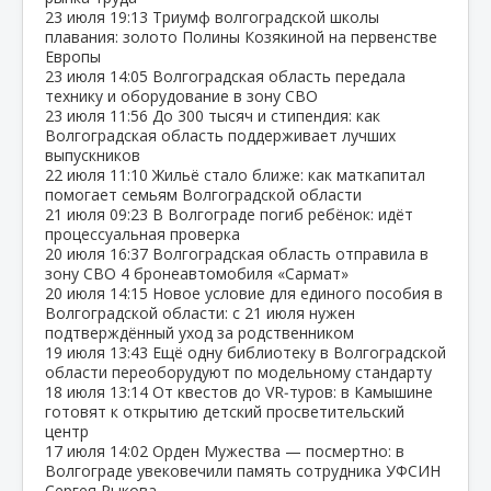
23 июля
19:13
Триумф волгоградской школы
плавания: золото Полины Козякиной на первенстве
Европы
23 июля
14:05
Волгоградская область передала
технику и оборудование в зону СВО
23 июля
11:56
До 300 тысяч и стипендия: как
Волгоградская область поддерживает лучших
выпускников
22 июля
11:10
Жильё стало ближе: как маткапитал
помогает семьям Волгоградской области
21 июля
09:23
В Волгограде погиб ребёнок: идёт
процессуальная проверка
20 июля
16:37
Волгоградская область отправила в
зону СВО 4 бронеавтомобиля «Сармат»
20 июля
14:15
Новое условие для единого пособия в
Волгоградской области: с 21 июля нужен
подтверждённый уход за родственником
19 июля
13:43
Ещё одну библиотеку в Волгоградской
области переоборудуют по модельному стандарту
18 июля
13:14
От квестов до VR‑туров: в Камышине
готовят к открытию детский просветительский
центр
17 июля
14:02
Орден Мужества — посмертно: в
Волгограде увековечили память сотрудника УФСИН
Сергея Рыкова