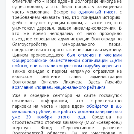
отметили что «Парка вдов» в Волгограде никогда не
существовало, а это была попросту запущенная
часть мемориала. Вскоре
на одиночный пикет,
с
требованием наказать тех, кто придумал историю-
фейк с несуществующим парком, а также тех, кто
уничтожил деревья, вышел инвалид-колясочник. В
это же время неподалеку от него проходило
выездное совещание администрации Волгограда по
благоустройству Мемориального парка,
представители которого так и не заметили мужчину.
Цинизм произошедшего
был отмечен и членами
Общероссийской общественной организации «Дети
войны», они назвали кощунством вырубку деревьев.
Также скандал с парком напрямую отразился на
июльском рейтинге главы администрации
Волгограда Виталия Лихачева. Здесь Лихачёв
возглавил «подвал» национального рейтинга.
Уже в середине сентября на сайте госзакупок
появилась информация, что строительство
парковки на месте «Парка вдов»
обойдется в 8,6
миллионов рублей, все работы должны завершиться
уже 30 ноября этого года.
Средства на
строительство стоянки заказчику (МБУ «Северное»)
жертвует Фонд «Перспективное развитие
Волгоградской области». Он же участвовал в