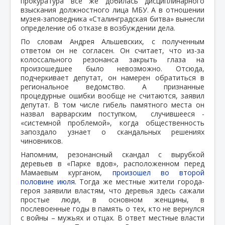
прокуратура все же добилась дисциплинарного
взыскания должностного лица МБУ. А в отношении
музея-заповедника «Сталинградская битва» вынесли
определение об отказе в возбуждении дела.
По словам Андрея Альшевских, с полученным
ответом он не согласен. Он считает, что из-за
колоссального резонанса закрыть глаза на
произошедшее было невозможно. Отсюда,
подчеркивает депутат, он намерен обратиться в
региональное ведомство. А признанные
процедурные ошибки вообще не считаются, заявил
депутат. В том числе гибель памятного места он
назвал варварским поступком, случившееся -
«системной проблемой», когда общественность
запоздало узнает о скандальных решениях
чиновников.
Напомним, резонансный скандал с вырубкой
деревьев в «Парке вдов», расположенном перед
Мамаевым курганом,
произошел во второй
половине июля.
Тогда же местные жители города-
героя заявили властям, что деревья здесь сажали
простые люди, в основном женщины, в
послевоенные годы в память о тех, кто не вернулся
с войны – мужьях и отцах. В ответ местные власти