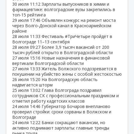
30 июля
11:12
Зарплаты выпускников в химии и
фармацевтике: волгоградские вузы закрепились в
топ‑15 рейтинга
29 июля
17:46
Объявлен конкурс на ремонт моста
через Волго‑Донской канал в Красноармейском
районе
28 июля
11:33
Фестиваль #ТриЧетыре пройдёт в
Волгограде 11–13 сентября
28 июля
09:27
Более 3,9 тысяч вакансий от 200
тысяч рублей открыто в Волгоградской области
27 июля
15:16
Новые назначения в финансовой
вертикали Волгоградской области
27 июля
13:33
Житель Волжского подозревается в
покушении на убийство жены с особой жестокостью
26 июля
15:20
На Волгоградскую область
надвигается шторм
25 июля
13:02
Глава Волгограда поздравил
сотрудников СК с профессиональным праздником и
отметил работу кадетских классов
24 июля
14:46
Губернатор Бочаров внепланово
проверил стройки: сроки сорваны в Волжском и
Волгограде
24 июля
12:22
Банки сокращают вакансии, но
активно поднимают зарплаты: главные тренды
рынка труда