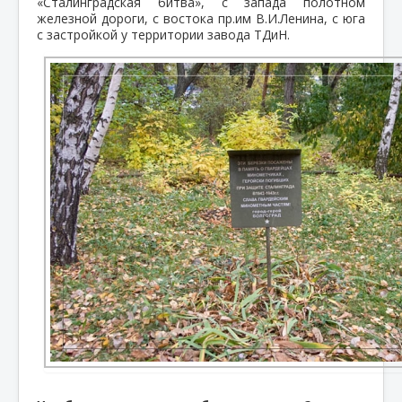
«Сталинградская битва», с запада полотном
железной дороги, с востока пр.им В.И.Ленина, с юга
с застройкой у территории завода ТДиН.