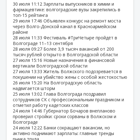
30 июля
11:12
Зарплаты выпускников в химии и
фармацевтике: волгоградские вузы закрепились в
топ‑15 рейтинга
29 июля
17:46
Объявлен конкурс на ремонт моста
через Волго‑Донской канал в Красноармейском
районе
28 июля
11:33
Фестиваль #ТриЧетыре пройдёт в
Волгограде 11–13 сентября
28 июля
09:27
Более 3,9 тысяч вакансий от 200
тысяч рублей открыто в Волгоградской области
27 июля
15:16
Новые назначения в финансовой
вертикали Волгоградской области
27 июля
13:33
Житель Волжского подозревается в
покушении на убийство жены с особой жестокостью
26 июля
15:20
На Волгоградскую область
надвигается шторм
25 июля
13:02
Глава Волгограда поздравил
сотрудников СК с профессиональным праздником и
отметил работу кадетских классов
24 июля
14:46
Губернатор Бочаров внепланово
проверил стройки: сроки сорваны в Волжском и
Волгограде
24 июля
12:22
Банки сокращают вакансии, но
активно поднимают зарплаты: главные тренды
рынка труда