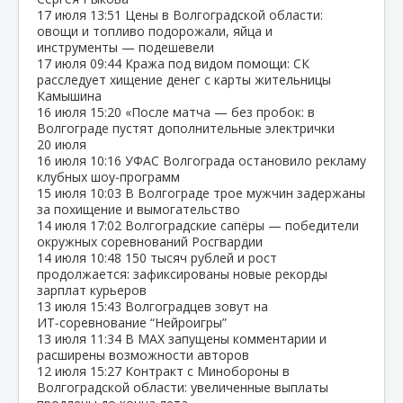
17 июля
13:51
Цены в Волгоградской области:
овощи и топливо подорожали, яйца и
инструменты — подешевели
17 июля
09:44
Кража под видом помощи: СК
расследует хищение денег с карты жительницы
Камышина
16 июля
15:20
«После матча — без пробок: в
Волгограде пустят дополнительные электрички
20 июля
16 июля
10:16
УФАС Волгограда остановило рекламу
клубных шоу‑программ
15 июля
10:03
В Волгограде трое мужчин задержаны
за похищение и вымогательство
14 июля
17:02
Волгоградские сапёры — победители
окружных соревнований Росгвардии
14 июля
10:48
150 тысяч рублей и рост
продолжается: зафиксированы новые рекорды
зарплат курьеров
13 июля
15:43
Волгоградцев зовут на
ИТ‑соревнование “Нейроигры”
13 июля
11:34
В МАХ запущены комментарии и
расширены возможности авторов
12 июля
15:27
Контракт с Минобороны в
Волгоградской области: увеличенные выплаты