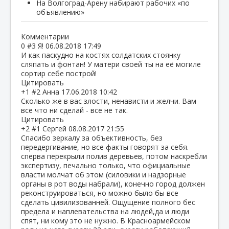
На Волгоград-Арену набирают рабочих «по
объявлению»
Комментарии
0
#3
Я!
06.08.2018 17:49
И как паскудно на костях солдатских стоянку
сляпать и фонтан! У матери своей ты на её могиле
сортир себе построй!
Цитировать
+1
#2
Анна
17.06.2018 10:42
Сколько же в вас злости, ненависти и желчи. Вам
все что ни сделай - все не так.
Цитировать
+2
#1
Сергей
08.08.2017 21:55
Спасибо зеркалу за объективность, без
передергивание, но все факты говорят за себя.
сперва перекрыли полив деревьев, потом наскребли
экспертизу, печально только, что официальные
власти молчат об этом (силовики и надзорные
органы в рот воды набрали), конечно город должен
реконструироваться, но можно было бы все
сделать цивилизованней. Ощущение полного бес
предела и наплевательства на людей,да и люди
спят, ни кому это не нужно. В Красноармейском