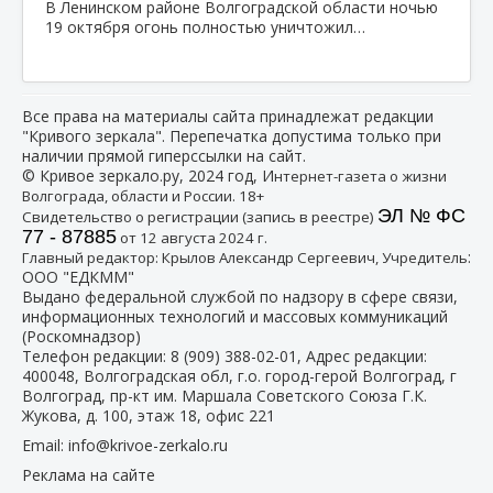
В Ленинском районе Волгоградской области ночью
19 октября огонь полностью уничтожил…
Все права на материалы сайта принадлежат редакции
"Кривого зеркала". Перепечатка допустима только при
наличии прямой гиперссылки на сайт.
© Кривое зеркало.ру, 2024 год, И
нтернет-газета о жизни
Волгограда, области и России. 18+
ЭЛ № ФС
Свидетельство о регистрации (запись в реестре)
77 - 87885
от 12 августа 2024 г.
:
Главный редактор: Крылов Александр Сергеевич, Учредитель
ООО "ЕДКММ"
Выдано федеральной службой по надзору в сфере связи,
информационных технологий и массовых коммуникаций
(Роскомнадзор)
Телефон редакции:
8 (909) 388-02-01
, Адрес редакции:
400048, Волгоградская обл, г.о. город-герой Волгоград, г
Волгоград, пр-кт им. Маршала Советского Союза Г.К.
Жукова, д. 100, этаж 18, офис 221
Email:
info@krivoe-zerkalo.ru
Реклама на сайте