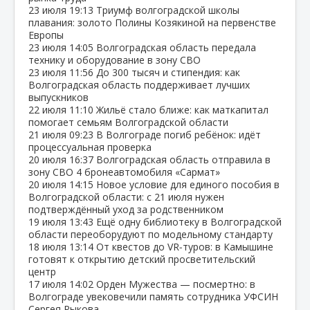
23 июля
19:13
Триумф волгоградской школы
плавания: золото Полины Козякиной на первенстве
Европы
23 июля
14:05
Волгоградская область передала
технику и оборудование в зону СВО
23 июля
11:56
До 300 тысяч и стипендия: как
Волгоградская область поддерживает лучших
выпускников
22 июля
11:10
Жильё стало ближе: как маткапитал
помогает семьям Волгоградской области
21 июля
09:23
В Волгограде погиб ребёнок: идёт
процессуальная проверка
20 июля
16:37
Волгоградская область отправила в
зону СВО 4 бронеавтомобиля «Сармат»
20 июля
14:15
Новое условие для единого пособия в
Волгоградской области: с 21 июля нужен
подтверждённый уход за родственником
19 июля
13:43
Ещё одну библиотеку в Волгоградской
области переоборудуют по модельному стандарту
18 июля
13:14
От квестов до VR‑туров: в Камышине
готовят к открытию детский просветительский
центр
17 июля
14:02
Орден Мужества — посмертно: в
Волгограде увековечили память сотрудника УФСИН
Сергея Рыкова