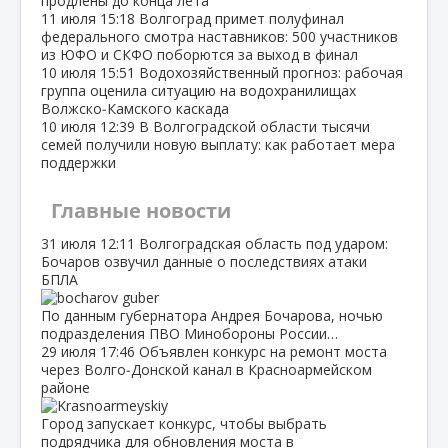
продлены до конца лета
11 июля
15:18
Волгоград примет полуфинал
федерального смотра наставников: 500 участников
из ЮФО и СКФО поборются за выход в финал
10 июля
15:51
Водохозяйственный прогноз: рабочая
группа оценила ситуацию на водохранилищах
Волжско‑Камского каскада
10 июля
12:39
В Волгоградской области тысячи
семей получили новую выплату: как работает мера
поддержки
Главные новости
31 июля
12:11
Волгоградская область под ударом:
Бочаров озвучил данные о последствиях атаки
БПЛА
По данным губернатора Андрея Бочарова, ночью
подразделения ПВО Минобороны России…
29 июля
17:46
Объявлен конкурс на ремонт моста
через Волго‑Донской канал в Красноармейском
районе
Город запускает конкурс, чтобы выбрать
подрядчика для обновления моста в