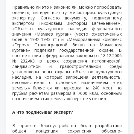
Правильно ли это и законно ли, можно попробовать
оценить, цитируя всю ту же историко-культурную
экспертизу. Согласно документу, подписанному
экспертом Тихоновым Виктором Евгеньевичем,
«Объекты культурного наследия федерального
значения «Мамаев курган» (место ожесточенных
боев в 1942-1943 гг.) и «Мемориальный комплекс
«Героям Сталинградской битвы на Мамаевом
кургане» подлежат государственной охране. В
соответствии с федеральным законом от 18.12.2006
№232-ФЗ в целях сохранения исторической,
ландшафтной и градостроительной среды
установлены зоны охраны объектов культурного
наследия, на которых запрещена деятельность,
несовместимая с основным назначением этих
земель.» Является ли парковка на 240 мест, по
грубым расчетам размером в 7000 кв.м, основным
назначением этих земель эксперт не уточнил.
А что подписывал эксперт?
В проекте благоустройства была разработана
общая концепция сохранения объемно-