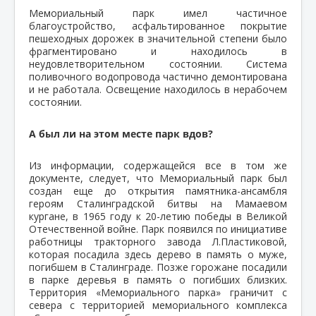
Мемориальный парк имел частичное
благоустройство, асфальтированное покрытие
пешеходных дорожек в значительной степени было
фрагментировано и находилось в
неудовлетворительном состоянии. Система
поливочного водопровода частично демонтирована
и не работала. Освещение находилось в нерабочем
состоянии.
А был ли на этом месте парк вдов?
Из информации, содержащейся все в том же
документе, следует, что Мемориальный парк был
создан еще до открытия памятника-ансамбля
героям Сталинградской битвы на Мамаевом
кургане, в 1965 году к 20-летию победы в Великой
Отечественной войне. Парк появился по инициативе
работницы тракторного завода Л.Пластиковой,
которая посадила здесь дерево в память о муже,
погибшем в Сталинграде. Позже горожане посадили
в парке деревья в память о погибших близких.
Территория «Мемориального парка» граничит с
севера с территорией мемориального комплекса