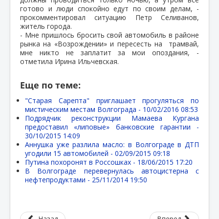
готово и люди спокойно едут по своим делам, -
прокомментировал ситуацию Петр Селиванов,
житель города.
- Мне пришлось бросить свой автомобиль в районе
рынка на «Возрождении» и пересесть на трамвай,
мне никто не заплатит за мои опоздания, -
отметила Ирина Ильчевская.
Еще по теме:
"Старая Сарепта" приглашает прогуляться по
мистическим местам Волгограда -
10/02/2016 08:53
Подрядчик реконструкции Мамаева Кургана
предоставил «липовые» банковские гарантии -
30/10/2015 14:09
Аннушка уже разлила масло: в Волгограде в ДТП
угодили 15 автомобилей -
02/09/2015 09:18
Путина похоронят в Россошках -
18/06/2015 17:20
В Волгограде перевернулась автоцистерна с
нефтепродуктами -
25/11/2014 19:50
Назад
Вперед