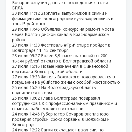
Бочаров озвучил данные о последствиях атаки
БПЛА
30 июля
11:12
Зарплаты выпускников в химии и
фармацевтике: волгоградские вузы закрепились в
топ‑15 рейтинга
29 июля
17:46
Объявлен конкурс на ремонт моста
через Волго‑Донской канал в Красноармейском
районе
28 июля
11:33
Фестиваль #ТриЧетыре пройдёт в
Волгограде 11–13 сентября
28 июля
09:27
Более 3,9 тысяч вакансий от 200
тысяч рублей открыто в Волгоградской области
27 июля
15:16
Новые назначения в финансовой
вертикали Волгоградской области
27 июля
13:33
Житель Волжского подозревается в
покушении на убийство жены с особой жестокостью
26 июля
15:20
На Волгоградскую область
надвигается шторм
25 июля
13:02
Глава Волгограда поздравил
сотрудников СК с профессиональным праздником и
отметил работу кадетских классов
24 июля
14:46
Губернатор Бочаров внепланово
проверил стройки: сроки сорваны в Волжском и
Волгограде
24 июля
12:22
Банки сокращают вакансии, но