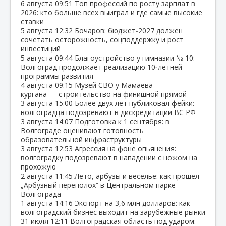
6 августа
09:51
Топ профессий по росту зарплат в
2026: кто больше всех выиграл и где самые высокие
ставки
5 августа
12:32
Бочаров: бюджет‑2027 должен
сочетать осторожность, соцподдержку и рост
инвестиций
5 августа
09:44
Благоустройство у гимназии № 10:
Волгоград продолжает реализацию 10‑летней
программы развития
4 августа
09:15
Музей СВО у Мамаева
кургана — строительство на финишной прямой
3 августа
15:00
Более двух лет публиковал фейки:
волгоградца подозревают в дискредитации ВС РФ
3 августа
14:07
Подготовка к 1 сентября: в
Волгограде оценивают готовность
образовательной инфраструктуры
3 августа
12:53
Агрессия на фоне опьянения:
волгоградку подозревают в нападении с ножом на
прохожую
2 августа
11:45
Лето, арбузы и веселье: как прошёл
„Арбузный переполох“ в Центральном парке
Волгограда
1 августа
14:16
Экспорт на 3,6 млн долларов: как
волгоградский бизнес выходит на зарубежные рынки
31 июля
12:11
Волгоградская область под ударом: