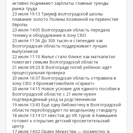
активно поднимают зарплаты: главные тренды
рынка труда
23 июля
19:13
Триумф волгоградской школы
плавания: золото Полины Козякиной на первенстве
Европы
23 июля
14:05
Волгоградская область передала
технику и оборудование в зону СВО
23 июля
11:56
До 300 тысяч и стипендия: как
Волгоградская область поддерживает лучших
выпускников
22 июля
11:10
Жильё стало ближе: как маткапитал
помогает семьям Волгоградской области
21 июля
09:23
В Волгограде погиб ребёнок: идёт
процессуальная проверка
20 июля
16:37
Волгоградская область отправила в
зону СВО 4 бронеавтомобиля «Сармат»
20 июля
14:15
Новое условие для единого пособия в
Волгоградской области: с 21 июля нужен
подтверждённый уход за родственником
19 июля
13:43
Ещё одну библиотеку в Волгоградской
области переоборудуют по модельному стандарту
18 июля
13:14
От квестов до VR‑туров: в Камышине
готовят к открытию детский просветительский
центр
17 июля
14:02
Орден Мужества — посмертно: в