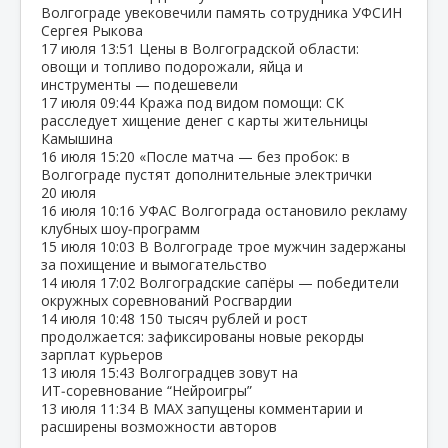
Волгограде увековечили память сотрудника УФСИН
Сергея Рыкова
17 июля
13:51
Цены в Волгоградской области:
овощи и топливо подорожали, яйца и
инструменты — подешевели
17 июля
09:44
Кража под видом помощи: СК
расследует хищение денег с карты жительницы
Камышина
16 июля
15:20
«После матча — без пробок: в
Волгограде пустят дополнительные электрички
20 июля
16 июля
10:16
УФАС Волгограда остановило рекламу
клубных шоу‑программ
15 июля
10:03
В Волгограде трое мужчин задержаны
за похищение и вымогательство
14 июля
17:02
Волгоградские сапёры — победители
окружных соревнований Росгвардии
14 июля
10:48
150 тысяч рублей и рост
продолжается: зафиксированы новые рекорды
зарплат курьеров
13 июля
15:43
Волгоградцев зовут на
ИТ‑соревнование “Нейроигры”
13 июля
11:34
В МАХ запущены комментарии и
расширены возможности авторов