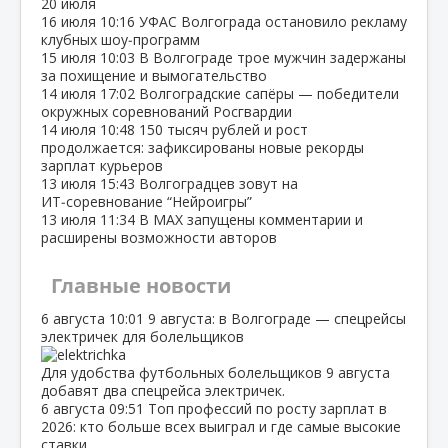
20 июля
16 июля
10:16
УФАС Волгограда остановило рекламу
клубных шоу‑программ
15 июля
10:03
В Волгограде трое мужчин задержаны
за похищение и вымогательство
14 июля
17:02
Волгоградские сапёры — победители
окружных соревнований Росгвардии
14 июля
10:48
150 тысяч рублей и рост
продолжается: зафиксированы новые рекорды
зарплат курьеров
13 июля
15:43
Волгоградцев зовут на
ИТ‑соревнование “Нейроигры”
13 июля
11:34
В МАХ запущены комментарии и
расширены возможности авторов
Главные новости
6 августа
10:01
9 августа: в Волгограде — спецрейсы
электричек для болельщиков
Для удобства футбольных болельщиков 9 августа
добавят два спецрейса электричек.
6 августа
09:51
Топ профессий по росту зарплат в
2026: кто больше всех выиграл и где самые высокие
ставки