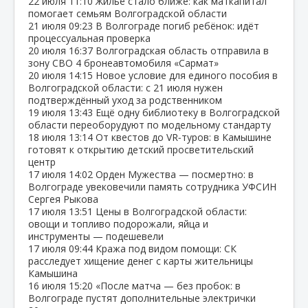
22 июля
11:10
Жильё стало ближе: как маткапитал
помогает семьям Волгоградской области
21 июля
09:23
В Волгограде погиб ребёнок: идёт
процессуальная проверка
20 июля
16:37
Волгоградская область отправила в
зону СВО 4 бронеавтомобиля «Сармат»
20 июля
14:15
Новое условие для единого пособия в
Волгоградской области: с 21 июля нужен
подтверждённый уход за родственником
19 июля
13:43
Ещё одну библиотеку в Волгоградской
области переоборудуют по модельному стандарту
18 июля
13:14
От квестов до VR‑туров: в Камышине
готовят к открытию детский просветительский
центр
17 июля
14:02
Орден Мужества — посмертно: в
Волгограде увековечили память сотрудника УФСИН
Сергея Рыкова
17 июля
13:51
Цены в Волгоградской области:
овощи и топливо подорожали, яйца и
инструменты — подешевели
17 июля
09:44
Кража под видом помощи: СК
расследует хищение денег с карты жительницы
Камышина
16 июля
15:20
«После матча — без пробок: в
Волгограде пустят дополнительные электрички