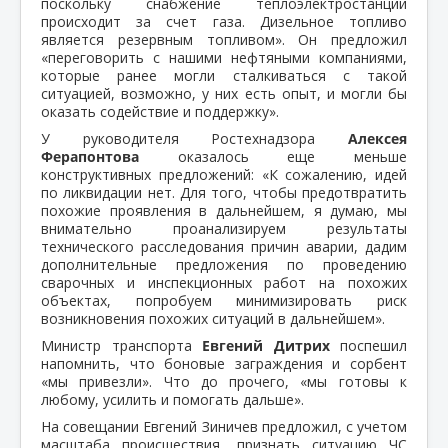
поскольку снабжение теплоэлектростанции
происходит за счет газа. Дизельное топливо
является резервным топливом». Он предложил
«переговорить с нашими нефтяными компаниями,
которые ранее могли сталкиваться с такой
ситуацией, возможно, у них есть опыт, и могли бы
оказать содействие и поддержку».
У руководителя Ростехнадзора
Алексея
Ферапонтова
оказалось еще меньше
конструктивных предложений: «К сожалению, идей
по ликвидации нет. Для того, чтобы предотвратить
похожие проявления в дальнейшем, я думаю, мы
внимательно проанализируем результаты
технического расследования причин аварии, дадим
дополнительные предложения по проведению
сварочных и инспекционных работ на похожих
объектах, попробуем минимизировать риск
возникновения похожих ситуаций в дальнейшем».
Министр транспорта
Евгений Дитрих
поспешил
напомнить, что боновые заграждения и сорбент
«мы привезли». Что до прочего, «мы готовы к
любому, усилить и помогать дальше».
На совещании Евгений Зиничев предложил, с учетом
масштаба происшествия, признать ситуацию ЧС