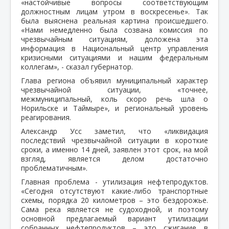
«настойчивые вопросы соответствующим
должностным лицам утром в воскресенье». Так
была выяснена реальная картина происшедшего.
«Нами немедленно была созвана комиссия по
чрезвычайным ситуациям, доложена эта
информация в Национальный центр управления
кризисными ситуациями и нашим федеральным
коллегам», - сказал губернатор.
Глава региона объявил муниципальный характер
чрезвычайной ситуации, «точнее,
межмуниципальный, коль скоро речь шла о
Норильске и Таймыре», и региональный уровень
реагирования.
Александр Усс заметил, что «ликвидация
последствий чрезвычайной ситуации в короткие
сроки, а именно 14 дней, заявлен этот срок, на мой
взгляд, является делом достаточно
проблематичным».
Главная проблема - утилизация нефтепродуктов.
«Сегодня отсутствуют какие-либо транспортные
схемы, порядка 20 километров – это бездорожье.
Сама река является не судоходной, и поэтому
основной предлагаемый вариант утилизации
собранных нефтепродуктов – это сжигание в