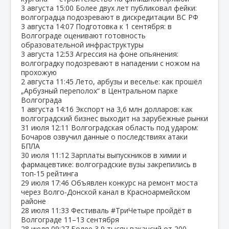
3 августа
15:00
Более двух лет публиковал фейки:
волгоградца подозревают в дискредитации ВС РФ
3 августа
14:07
Подготовка к 1 сентября: в
Волгограде оценивают готовность
образовательной инфраструктуры
3 августа
12:53
Агрессия на фоне опьянения:
волгоградку подозревают в нападении с ножом на
прохожую
2 августа
11:45
Лето, арбузы и веселье: как прошёл
„Арбузный переполох“ в Центральном парке
Волгограда
1 августа
14:16
Экспорт на 3,6 млн долларов: как
волгоградский бизнес выходит на зарубежные рынки
31 июля
12:11
Волгоградская область под ударом:
Бочаров озвучил данные о последствиях атаки
БПЛА
30 июля
11:12
Зарплаты выпускников в химии и
фармацевтике: волгоградские вузы закрепились в
топ‑15 рейтинга
29 июля
17:46
Объявлен конкурс на ремонт моста
через Волго‑Донской канал в Красноармейском
районе
28 июля
11:33
Фестиваль #ТриЧетыре пройдёт в
Волгограде 11–13 сентября
28 июля
09:27
Более 3,9 тысяч вакансий от 200