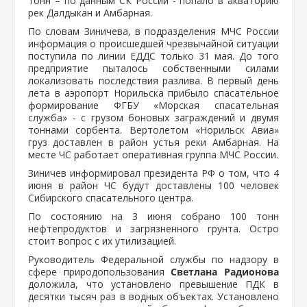
тонн – по данным СК России - попало в акваторию
рек Далдыкан и Амбарная.
По словам Зиничева, в подразделения МЧС России
информация о происшедшей чрезвычайной ситуации
поступила по линии ЕДДС только 31 мая. До того
предприятие пыталось собственными силами
локализовать последствия разлива. В первый день
лета в аэропорт Норильска прибыло спасательное
формирование ФГБУ «Морская спасательная
служба» - с грузом боновых заграждений и двумя
тоннами сорбента. Вертолетом «Норильск Авиа»
груз доставлен в район устья реки Амбарная. На
месте ЧС работает оперативная группа МЧС России.
Зиничев информировал президента РФ о том, что 4
июня в район ЧС будут доставлены 100 человек
Сибирского спасательного центра.
По состоянию на 3 июня собрано 100 тонн
нефтепродуктов и загрязненного грунта. Остро
стоит вопрос с их утилизацией.
Руководитель Федеральной службы по надзору в
сфере природопользования
Светлана Радионова
доложила, что установлено превышение ПДК в
десятки тысяч раз в водных объектах. Установлено