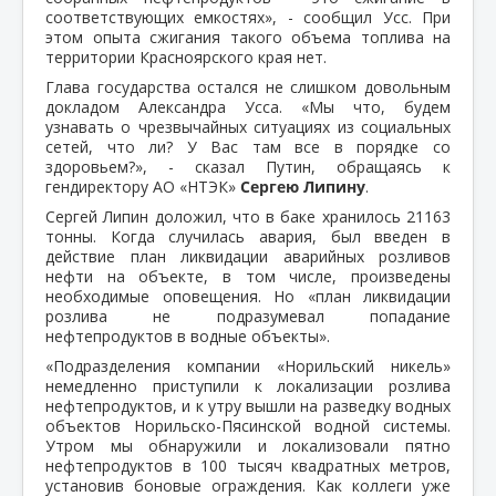
соответствующих емкостях», - сообщил Усс. При
этом опыта сжигания такого объема топлива на
территории Красноярского края нет.
Глава государства остался не слишком довольным
докладом Александра Усса. «Мы что, будем
узнавать о чрезвычайных ситуациях из социальных
сетей, что ли? У Вас там все в порядке со
здоровьем?», - сказал Путин, обращаясь к
гендиректору АО «НТЭК»
Сергею Липину
.
Сергей Липин доложил, что в баке хранилось 21163
тонны. Когда случилась авария, был введен в
действие план ликвидации аварийных розливов
нефти на объекте, в том числе, произведены
необходимые оповещения. Но «план ликвидации
розлива не подразумевал попадание
нефтепродуктов в водные объекты».
«Подразделения компании «Норильский никель»
немедленно приступили к локализации розлива
нефтепродуктов, и к утру вышли на разведку водных
объектов Норильско-Пясинской водной системы.
Утром мы обнаружили и локализовали пятно
нефтепродуктов в 100 тысяч квадратных метров,
установив боновые ограждения. Как коллеги уже