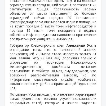
также, что максимальный объем нефти на боновых
ограждениях на сегодняшний момент составляет 20
сантиметров. Общая протяженность водных
объектов от места загрязнения до боновых
ограждений сейчас порядка 20 километров.
Росприроднадзором оценивается излив и попадание
на грунт порядка 6 тысяч тонн нефтепродуктов и
порядка 15 тысяч тонн попадание в водные
объекты. Нефтепродуктами наполнены практически
все притоки рек Далдыкан и Амбарная.
Губернатор Красноярского края
Александр Усс
в
оправдание того, что о техногенной аварии,
произошедшей 29 числа стало известно только 31
мая, заявил, что 29 мая ему доложили только о
сгоревшем на территории Надеждинского
металлургического комбината легковом
автомобиле. В субботу, 30 мая, ему доложили, что
возможна разгерметизация емкости, но, по
информации спасательной службы комбината,
экологического ущерба на прилегающей территории
нет.
По словам Усса выходит, что первыми характерный
запах дизельного топлива учуяли пользователи
социальных сетей, которые и начали задавать