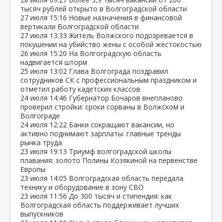
тысяч рублей открыто в Волгоградской области
27 июля
15:16
Новые назначения в финансовой
вертикали Волгоградской области
27 июля
13:33
Житель Волжского подозревается в
покушении на убийство жены с особой жестокостью
26 июля
15:20
На Волгоградскую область
надвигается шторм
25 июля
13:02
Глава Волгограда поздравил
сотрудников СК с профессиональным праздником и
отметил работу кадетских классов
24 июля
14:46
Губернатор Бочаров внепланово
проверил стройки: сроки сорваны в Волжском и
Волгограде
24 июля
12:22
Банки сокращают вакансии, но
активно поднимают зарплаты: главные тренды
рынка труда
23 июля
19:13
Триумф волгоградской школы
плавания: золото Полины Козякиной на первенстве
Европы
23 июля
14:05
Волгоградская область передала
технику и оборудование в зону СВО
23 июля
11:56
До 300 тысяч и стипендия: как
Волгоградская область поддерживает лучших
выпускников