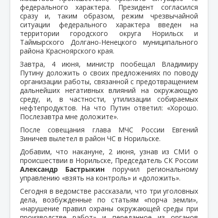
федерального характера. Президент согласился
сразу и, таким образом, режим чрезвычайной
ситуации федерального характера введен на
территории городского округа Норильск и
Таймырского Долгано-Ненецкого муниципального
района Красноярского края.
Завтра, 4 июня, министр пообещал Владимиру
Путину доложить о своих предложениях по поводу
организации работы, связанной с предотвращением
дальнейших негативных влияний на окружающую
среду, и, в частности, утилизации собираемых
нефтепродуктов. На что Путин ответил: «Хорошо.
Послезавтра мне доложите».
После совещания глава МЧС России Евгений
Зиничев вылетел в район ЧС в Норильске.
Добавим, что накануне, 2 июня, узнав из СМИ о
происшествии в Норильске, Председатель СК России
Александр Бастрыкин
поручил региональному
управлению «взять на контроль» и «доложить».
Сегодня в ведомстве рассказали, что три уголовных
дела, возбужденные по статьям «порча земли»,
«нарушение правил охраны окружающей среды при
производстве работ» и переданное из органов