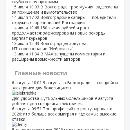
клубных шоу‑программ
15 июля
10:03
В Волгограде трое мужчин задержаны
за похищение и вымогательство
14 июля
17:02
Волгоградские сапёры — победители
окружных соревнований Росгвардии
14 июля
10:48
150 тысяч рублей и рост
продолжается: зафиксированы новые рекорды
зарплат курьеров
13 июля
15:43
Волгоградцев зовут на
ИТ‑соревнование “Нейроигры”
13 июля
11:34
В МАХ запущены комментарии и
расширены возможности авторов
Главные новости
6 августа
10:01
9 августа: в Волгограде — спецрейсы
электричек для болельщиков
Для удобства футбольных болельщиков 9 августа
добавят два спецрейса электричек.
6 августа
09:51
Топ профессий по росту зарплат в
2026: кто больше всех выиграл и где самые высокие
ставки
В первом полугодии 2026 года рекордсменом по