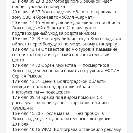
21 июля
09:23
В Волгограде погиб ребёнок: идёт
процессуальная проверка
20 июля
16:37
Волгоградская область отправила в
зону СВО 4 бронеавтомобиля «Сармат»
20 июля
14:15
Новое условие для единого пособия в
Волгоградской области: с 21 июля нужен
подтверждённый уход за родственником
19 июля
13:43
Ещё одну библиотеку в Волгоградской
области переоборудуют по модельному стандарту
18 июля
13:14
От квестов до VR‑туров: в Камышине
готовят к открытию детский просветительский
центр
17 июля
14:02
Орден Мужества — посмертно: в
Волгограде увековечили память сотрудника УФСИН
Сергея Рыкова
17 июля
13:51
Цены в Волгоградской области:
овощи и топливо подорожали, яйца и
инструменты — подешевели
17 июля
09:44
Кража под видом помощи: СК
расследует хищение денег с карты жительницы
Камышина
16 июля
15:20
«После матча — без пробок: в
Волгограде пустят дополнительные электрички
20 июля
16 июля
10:16
УФАС Волгограда остановило рекламу