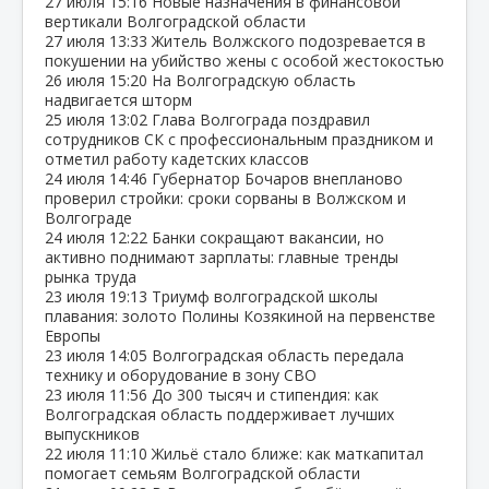
27 июля
15:16
Новые назначения в финансовой
вертикали Волгоградской области
27 июля
13:33
Житель Волжского подозревается в
покушении на убийство жены с особой жестокостью
26 июля
15:20
На Волгоградскую область
надвигается шторм
25 июля
13:02
Глава Волгограда поздравил
сотрудников СК с профессиональным праздником и
отметил работу кадетских классов
24 июля
14:46
Губернатор Бочаров внепланово
проверил стройки: сроки сорваны в Волжском и
Волгограде
24 июля
12:22
Банки сокращают вакансии, но
активно поднимают зарплаты: главные тренды
рынка труда
23 июля
19:13
Триумф волгоградской школы
плавания: золото Полины Козякиной на первенстве
Европы
23 июля
14:05
Волгоградская область передала
технику и оборудование в зону СВО
23 июля
11:56
До 300 тысяч и стипендия: как
Волгоградская область поддерживает лучших
выпускников
22 июля
11:10
Жильё стало ближе: как маткапитал
помогает семьям Волгоградской области