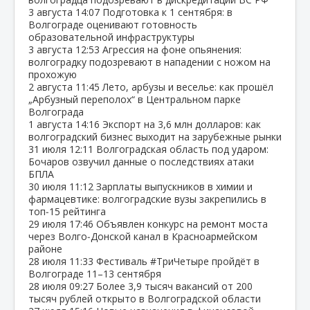
3 августа
14:07
Подготовка к 1 сентября: в
Волгограде оценивают готовность
образовательной инфраструктуры
3 августа
12:53
Агрессия на фоне опьянения:
волгоградку подозревают в нападении с ножом на
прохожую
2 августа
11:45
Лето, арбузы и веселье: как прошёл
„Арбузный переполох“ в Центральном парке
Волгограда
1 августа
14:16
Экспорт на 3,6 млн долларов: как
волгоградский бизнес выходит на зарубежные рынки
31 июля
12:11
Волгоградская область под ударом:
Бочаров озвучил данные о последствиях атаки
БПЛА
30 июля
11:12
Зарплаты выпускников в химии и
фармацевтике: волгоградские вузы закрепились в
топ‑15 рейтинга
29 июля
17:46
Объявлен конкурс на ремонт моста
через Волго‑Донской канал в Красноармейском
районе
28 июля
11:33
Фестиваль #ТриЧетыре пройдёт в
Волгограде 11–13 сентября
28 июля
09:27
Более 3,9 тысяч вакансий от 200
тысяч рублей открыто в Волгоградской области