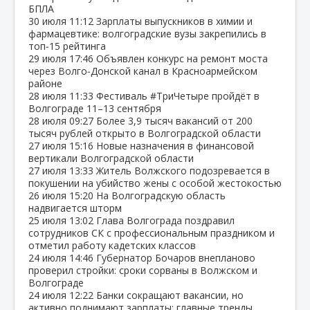
БПЛА
30 июля
11:12
Зарплаты выпускников в химии и
фармацевтике: волгоградские вузы закрепились в
топ‑15 рейтинга
29 июля
17:46
Объявлен конкурс на ремонт моста
через Волго‑Донской канал в Красноармейском
районе
28 июля
11:33
Фестиваль #ТриЧетыре пройдёт в
Волгограде 11–13 сентября
28 июля
09:27
Более 3,9 тысяч вакансий от 200
тысяч рублей открыто в Волгоградской области
27 июля
15:16
Новые назначения в финансовой
вертикали Волгоградской области
27 июля
13:33
Житель Волжского подозревается в
покушении на убийство жены с особой жестокостью
26 июля
15:20
На Волгоградскую область
надвигается шторм
25 июля
13:02
Глава Волгограда поздравил
сотрудников СК с профессиональным праздником и
отметил работу кадетских классов
24 июля
14:46
Губернатор Бочаров внепланово
проверил стройки: сроки сорваны в Волжском и
Волгограде
24 июля
12:22
Банки сокращают вакансии, но
активно поднимают зарплаты: главные тренды