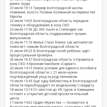
рынка труда
23 июля
19:13
Триумф волгоградской школы
плавания: золото Полины Козякиной на первенстве
Европы
23 июля
14:05
Волгоградская область передала
технику и оборудование в зону СВО
23 июля
11:56
До 300 тысяч и стипендия: как
Волгоградская область поддерживает лучших
выпускников
22 июля
11:10
Жильё стало ближе: как маткапитал
помогает семьям Волгоградской области
21 июля
09:23
В Волгограде погиб ребёнок: идёт
процессуальная проверка
20 июля
16:37
Волгоградская область отправила в
зону СВО 4 бронеавтомобиля «Сармат»
20 июля
14:15
Новое условие для единого пособия в
Волгоградской области: с 21 июля нужен
подтверждённый уход за родственником
19 июля
13:43
Ещё одну библиотеку в Волгоградской
области переоборудуют по модельному стандарту
18 июля
13:14
От квестов до VR‑туров: в Камышине
готовят к открытию детский просветительский
центр
17 июля
14:02
Орден Мужества — посмертно: в
Волгограде увековечили память сотрудника УФСИН