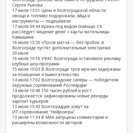
Сергея Рыкова
17 июля
13:51
Цены в Волгоградской области:
овощи и топливо подорожали, яйца и
инструменты — подешевели
17 июля
09:44
Кража под видом помощи: СК
расследует хищение денег с карты жительницы
Камышина
16 июля
15:20
«После матча — без пробок: в
Волгограде пустят дополнительные электрички
20 июля
16 июля
10:16
УФАС Волгограда остановило рекламу
клубных шоу‑программ
15 июля
10:03
В Волгограде трое мужчин задержаны
за похищение и вымогательство
14 июля
17:02
Волгоградские сапёры — победители
окружных соревнований Росгвардии
14 июля
10:48
150 тысяч рублей и рост
продолжается: зафиксированы новые рекорды
зарплат курьеров
13 июля
15:43
Волгоградцев зовут на
ИТ‑соревнование “Нейроигры”
13 июля
11:34
В МАХ запущены комментарии и
расширены возможности авторов