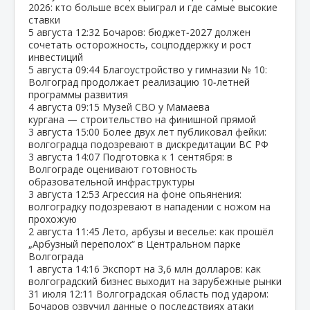
2026: кто больше всех выиграл и где самые высокие
ставки
5 августа
12:32
Бочаров: бюджет‑2027 должен
сочетать осторожность, соцподдержку и рост
инвестиций
5 августа
09:44
Благоустройство у гимназии № 10:
Волгоград продолжает реализацию 10‑летней
программы развития
4 августа
09:15
Музей СВО у Мамаева
кургана — строительство на финишной прямой
3 августа
15:00
Более двух лет публиковал фейки:
волгоградца подозревают в дискредитации ВС РФ
3 августа
14:07
Подготовка к 1 сентября: в
Волгограде оценивают готовность
образовательной инфраструктуры
3 августа
12:53
Агрессия на фоне опьянения:
волгоградку подозревают в нападении с ножом на
прохожую
2 августа
11:45
Лето, арбузы и веселье: как прошёл
„Арбузный переполох“ в Центральном парке
Волгограда
1 августа
14:16
Экспорт на 3,6 млн долларов: как
волгоградский бизнес выходит на зарубежные рынки
31 июля
12:11
Волгоградская область под ударом:
Бочаров озвучил данные о последствиях атаки