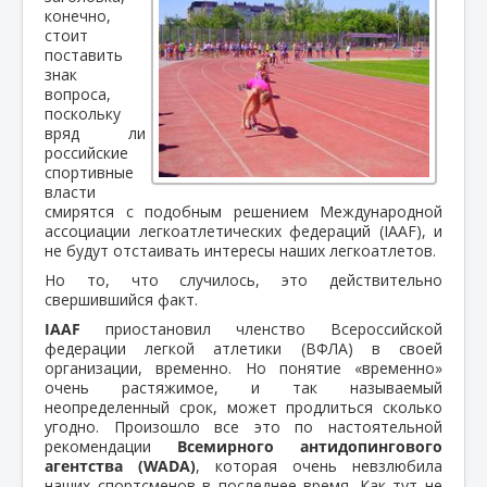
конечно,
стоит
поставить
знак
вопроса,
поскольку
вряд ли
российские
спортивные
власти
смирятся с подобным решением Международной
ассоциации легкоатлетических федераций (IAAF), и
не будут отстаивать интересы наших легкоатлетов.
Но то, что случилось, это действительно
свершившийся факт.
IAAF
приостановил членство Всероссийской
федерации легкой атлетики (ВФЛА) в своей
организации, временно. Но понятие «временно»
очень растяжимое, и так называемый
неопределенный срок, может продлиться сколько
угодно. Произошло все это по настоятельной
рекомендации
Всемирного антидопингового
агентства (WADA)
, которая очень невзлюбила
наших спортсменов в последнее время. Как тут не