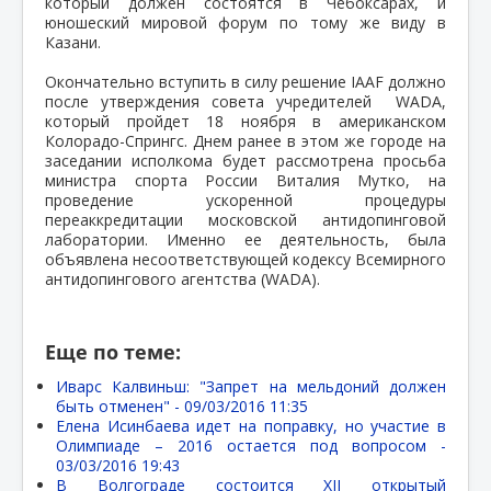
который должен состоятся в Чебоксарах, и
юношеский мировой форум по тому же виду в
Казани.
Окончательно вступить в силу решение IAAF должно
после утверждения совета учредителей WADA,
который пройдет 18 ноября в американском
Колорадо-Спрингс. Днем ранее в этом же городе на
заседании исполкома будет рассмотрена просьба
министра спорта России Виталия Мутко, на
проведение ускоренной процедуры
переаккредитации московской антидопинговой
лаборатории. Именно ее деятельность, была
объявлена несоответствующей кодексу Всемирного
антидопингового агентства (WADA).
Еще по теме:
Иварс Калвиньш: "Запрет на мельдоний должен
быть отменен" -
09/03/2016 11:35
Елена Исинбаева идет на поправку, но участие в
Олимпиаде – 2016 остается под вопросом -
03/03/2016 19:43
В Волгограде состоится XII открытый