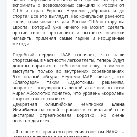
вспомнить о всевозможных санкциях к России от
США и стран Европы. Неужели добрались и до
спорта? Все это выглядит, как конвульсия раненого
зверя, коим является для России США и старушка
Европа, который уже ничего не может сделать
против своего противника и пытается всячески
нагадить, применяя самые гадкие и изощренные
методы.
Подобный вердикт IAAF означает, что наши
спортсмены, в частности легкоатлеты, теперь будут
должны вариться в собственном соку, а именно
выступать только во внутренних соревнованиях.
Это полный абсурд. Неужели IAAF считает, что
«благодаря» таким «идиотским» решениям,
возрастет популярность легкой атлетики во всем
мире? Абсолютно понятно, что уровень «королевы
спорта» только снизится.
Двукратная олимпийская чемпионка
Елена
Исинбаева
на своей странице в социальной сети
инстаграм отреагировала коротко, но очень
понятно для всех.
- Я в шоке от принятого решения советом ИААФ!!! –