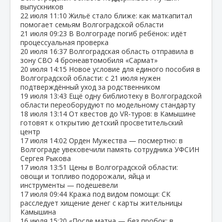
выпускников
22 июля
11:10
Жильё стало ближе: как маткапитал
помогает семьям Волгоградской области
21 июля
09:23
В Волгограде погиб ребёнок: идёт
процессуальная проверка
20 июля
16:37
Волгоградская область отправила в
зону СВО 4 бронеавтомобиля «Сармат»
20 июля
14:15
Новое условие для единого пособия в
Волгоградской области: с 21 июля нужен
подтверждённый уход за родственником
19 июля
13:43
Ещё одну библиотеку в Волгоградской
области переоборудуют по модельному стандарту
18 июля
13:14
От квестов до VR‑туров: в Камышине
готовят к открытию детский просветительский
центр
17 июля
14:02
Орден Мужества — посмертно: в
Волгограде увековечили память сотрудника УФСИН
Сергея Рыкова
17 июля
13:51
Цены в Волгоградской области:
овощи и топливо подорожали, яйца и
инструменты — подешевели
17 июля
09:44
Кража под видом помощи: СК
расследует хищение денег с карты жительницы
Камышина
16 июля
15:20
«После матча — без пробок: в