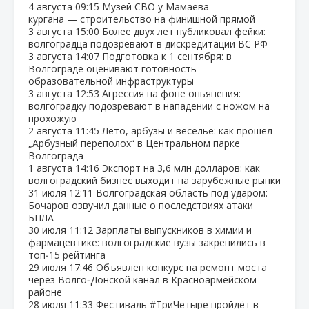
4 августа
09:15
Музей СВО у Мамаева
кургана — строительство на финишной прямой
3 августа
15:00
Более двух лет публиковал фейки:
волгоградца подозревают в дискредитации ВС РФ
3 августа
14:07
Подготовка к 1 сентября: в
Волгограде оценивают готовность
образовательной инфраструктуры
3 августа
12:53
Агрессия на фоне опьянения:
волгоградку подозревают в нападении с ножом на
прохожую
2 августа
11:45
Лето, арбузы и веселье: как прошёл
„Арбузный переполох“ в Центральном парке
Волгограда
1 августа
14:16
Экспорт на 3,6 млн долларов: как
волгоградский бизнес выходит на зарубежные рынки
31 июля
12:11
Волгоградская область под ударом:
Бочаров озвучил данные о последствиях атаки
БПЛА
30 июля
11:12
Зарплаты выпускников в химии и
фармацевтике: волгоградские вузы закрепились в
топ‑15 рейтинга
29 июля
17:46
Объявлен конкурс на ремонт моста
через Волго‑Донской канал в Красноармейском
районе
28 июля
11:33
Фестиваль #ТриЧетыре пройдёт в