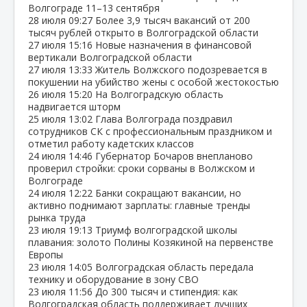
Волгограде 11–13 сентября
28 июля
09:27
Более 3,9 тысяч вакансий от 200
тысяч рублей открыто в Волгоградской области
27 июля
15:16
Новые назначения в финансовой
вертикали Волгоградской области
27 июля
13:33
Житель Волжского подозревается в
покушении на убийство жены с особой жестокостью
26 июля
15:20
На Волгоградскую область
надвигается шторм
25 июля
13:02
Глава Волгограда поздравил
сотрудников СК с профессиональным праздником и
отметил работу кадетских классов
24 июля
14:46
Губернатор Бочаров внепланово
проверил стройки: сроки сорваны в Волжском и
Волгограде
24 июля
12:22
Банки сокращают вакансии, но
активно поднимают зарплаты: главные тренды
рынка труда
23 июля
19:13
Триумф волгоградской школы
плавания: золото Полины Козякиной на первенстве
Европы
23 июля
14:05
Волгоградская область передала
технику и оборудование в зону СВО
23 июля
11:56
До 300 тысяч и стипендия: как
Волгоградская область поддерживает лучших