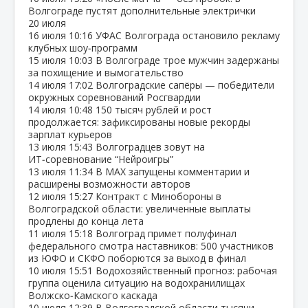
Волгограде пустят дополнительные электрички
20 июля
16 июля
10:16
УФАС Волгограда остановило рекламу
клубных шоу‑программ
15 июля
10:03
В Волгограде трое мужчин задержаны
за похищение и вымогательство
14 июля
17:02
Волгоградские сапёры — победители
окружных соревнований Росгвардии
14 июля
10:48
150 тысяч рублей и рост
продолжается: зафиксированы новые рекорды
зарплат курьеров
13 июля
15:43
Волгоградцев зовут на
ИТ‑соревнование “Нейроигры”
13 июля
11:34
В МАХ запущены комментарии и
расширены возможности авторов
12 июля
15:27
Контракт с Минобороны в
Волгоградской области: увеличенные выплаты
продлены до конца лета
11 июля
15:18
Волгоград примет полуфинал
федерального смотра наставников: 500 участников
из ЮФО и СКФО поборются за выход в финал
10 июля
15:51
Водохозяйственный прогноз: рабочая
группа оценила ситуацию на водохранилищах
Волжско‑Камского каскада
10 июля
12:39
В Волгоградской области тысячи