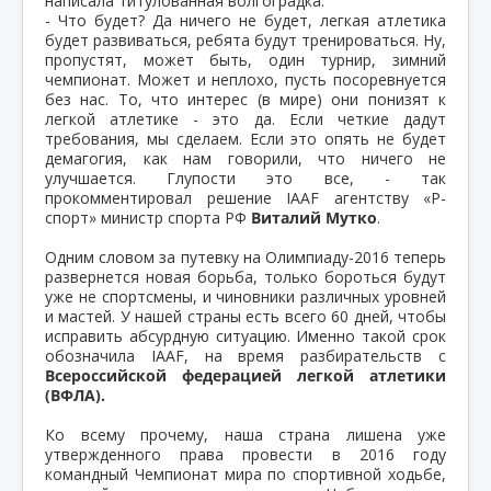
написала титулованная волгоградка.
- Что будет? Да ничего не будет, легкая атлетика
будет развиваться, ребята будут тренироваться. Ну,
пропустят, может быть, один турнир, зимний
чемпионат. Может и неплохо, пусть посоревнуется
без нас. То, что интерес (в мире) они понизят к
легкой атлетике - это да. Если четкие дадут
требования, мы сделаем. Если это опять не будет
демагогия, как нам говорили, что ничего не
улучшается. Глупости это все, - так
прокомментировал решение IAAF агентству «Р-
спорт» министр спорта РФ
Виталий Мутко
.
Одним словом за путевку на Олимпиаду-2016 теперь
развернется новая борьба, только бороться будут
уже не спортсмены, и чиновники различных уровней
и мастей. У нашей страны есть всего 60 дней, чтобы
исправить абсурдную ситуацию. Именно такой срок
обозначила IAAF, на время разбирательств с
Всероссийской федерацией легкой атлетики
(ВФЛА).
Ко всему прочему, наша страна лишена уже
утвержденного права провести в 2016 году
командный Чемпионат мира по спортивной ходьбе,