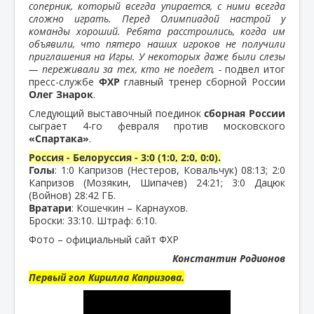
соперник, который всегда упирается, с ними всегда
сложно играть. Перед Олимпиадой настрой у
команды хороший. Ребята расстроились, когда им
объявили, что пятеро наших игроков не получили
приглашения на Игры. У некоторых даже были слезы
— переживали за тех, кто не поедет, -
подвел итог
пресс-службе
ФХР
главный тренер сборной России
Олег Знарок
.
Следующий выставочный поединок
сборная России
сыграет 4-го февраля против московского
«Спартака»
.
Россия - Белоруссия - 3:0 (1:0, 2:0, 0:0).
Голы
: 1:0 Капризов (Нестеров, Ковальчук) 08:13; 2:0
Капризов (Мозякин, Шипачев) 24:21; 3:0 Дацюк
(Войнов) 28:42 ГБ.
Вратари
: Кошечкин – Карнаухов.
Броски: 33:10. Штраф: 6:10.
Фото – официальный сайт ФХР
Константин Родионов
Первый гол Кирилла Капризова.