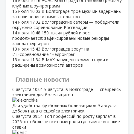
16 июля
10:16
УФАС Волгограда остановило рекламу
клубных шоу‑программ
15 июля
10:03
В Волгограде трое мужчин задержаны
за похищение и вымогательство
14 июля
17:02
Волгоградские сапёры — победители
окружных соревнований Росгвардии
14 июля
10:48
150 тысяч рублей и рост
продолжается: зафиксированы новые рекорды
зарплат курьеров
13 июля
15:43
Волгоградцев зовут на
ИТ‑соревнование “Нейроигры”
13 июля
11:34
В МАХ запущены комментарии и
расширены возможности авторов
Главные новости
6 августа
10:01
9 августа: в Волгограде — спецрейсы
электричек для болельщиков
Для удобства футбольных болельщиков 9 августа
добавят два спецрейса электричек.
6 августа
09:51
Топ профессий по росту зарплат в
2026: кто больше всех выиграл и где самые высокие
ставки