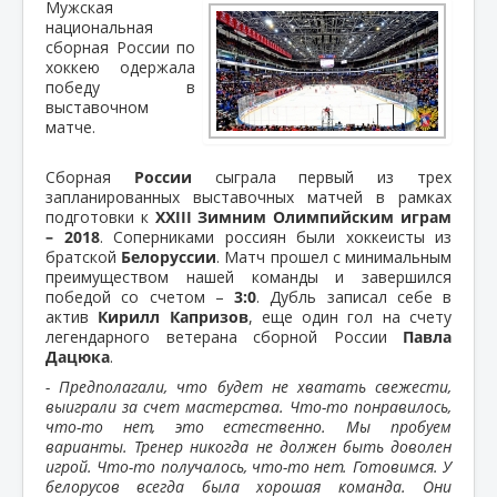
Мужская
национальная
сборная России по
хоккею одержала
победу в
выставочном
матче.
Сборная
России
сыграла первый из трех
запланированных выставочных матчей в рамках
подготовки к
XXIII Зимним Олимпийским играм
– 2018
. Соперниками россиян были хоккеисты из
братской
Белоруссии
. Матч прошел с минимальным
преимуществом нашей команды и завершился
победой со счетом –
3:0
. Дубль записал себе в
актив
Кирилл Капризов
, еще один гол на счету
легендарного ветерана сборной России
Павла
Дацюка
.
- Предполагали, что будет не хватать свежести,
выиграли за счет мастерства. Что-то понравилось,
что-то нет, это естественно. Мы пробуем
варианты. Тренер никогда не должен быть доволен
игрой. Что-то получалось, что-то нет. Готовимся. У
белорусов всегда была хорошая команда. Они