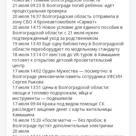
21 июля
09:23
В Волгограде погиб ребёнок: идёт
процессуальная проверка
20 июля
16:37
Волгоградская область отправила в
зону СВО 4 бронеавтомобиля «Сармат»
20 июля
14:15
Новое условие для единого пособия в
Волгоградской области: с 21 июля нужен
подтверждённый уход за родственником
19 июля
13:43
Ещё одну библиотеку в Волгоградской
области переоборудуют по модельному стандарту
18 июля
13:14
От квестов до VR‑туров: в Камышине
готовят к открытию детский просветительский
центр
17 июля
14:02
Орден Мужества — посмертно: в
Волгограде увековечили память сотрудника УФСИН
Сергея Рыкова
17 июля
13:51
Цены в Волгоградской области:
овощи и топливо подорожали, яйца и
инструменты — подешевели
17 июля
09:44
Кража под видом помощи: СК
расследует хищение денег с карты жительницы
Камышина
16 июля
15:20
«После матча — без пробок: в
Волгограде пустят дополнительные электрички
20 июля