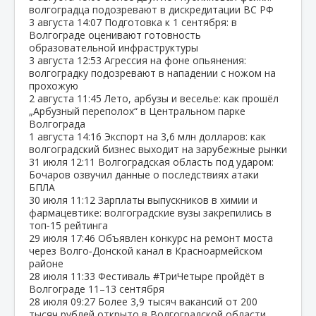
волгоградца подозревают в дискредитации ВС РФ
3 августа
14:07
Подготовка к 1 сентября: в
Волгограде оценивают готовность
образовательной инфраструктуры
3 августа
12:53
Агрессия на фоне опьянения:
волгоградку подозревают в нападении с ножом на
прохожую
2 августа
11:45
Лето, арбузы и веселье: как прошёл
„Арбузный переполох“ в Центральном парке
Волгограда
1 августа
14:16
Экспорт на 3,6 млн долларов: как
волгоградский бизнес выходит на зарубежные рынки
31 июля
12:11
Волгоградская область под ударом:
Бочаров озвучил данные о последствиях атаки
БПЛА
30 июля
11:12
Зарплаты выпускников в химии и
фармацевтике: волгоградские вузы закрепились в
топ‑15 рейтинга
29 июля
17:46
Объявлен конкурс на ремонт моста
через Волго‑Донской канал в Красноармейском
районе
28 июля
11:33
Фестиваль #ТриЧетыре пройдёт в
Волгограде 11–13 сентября
28 июля
09:27
Более 3,9 тысяч вакансий от 200
тысяч рублей открыто в Волгоградской области