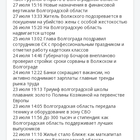
27 июля
15:16
Новые назначения в финансовой
вертикали Волгоградской области
27 июля
13:33
Житель Волжского подозревается в
покушении на убийство жены с особой жестокостью
26 июля
15:20
На Волгоградскую область
надвигается шторм
25 июля
13:02
Глава Волгограда поздравил
сотрудников СК с профессиональным праздником и
отметил работу кадетских классов
24 июля
14:46
Губернатор Бочаров внепланово
проверил стройки: сроки сорваны в Волжском и
Волгограде
24 июля
12:22
Банки сокращают вакансии, но
активно поднимают зарплаты: главные тренды
рынка труда
23 июля
19:13
Триумф волгоградской школы
плавания: золото Полины Козякиной на первенстве
Европы
23 июля
14:05
Волгоградская область передала
технику и оборудование в зону СВО
23 июля
11:56
До 300 тысяч и стипендия: как
Волгоградская область поддерживает лучших
выпускников
22 июля
11:10
Жильё стало ближе: как маткапитал
помогает семьям Волгоградской области