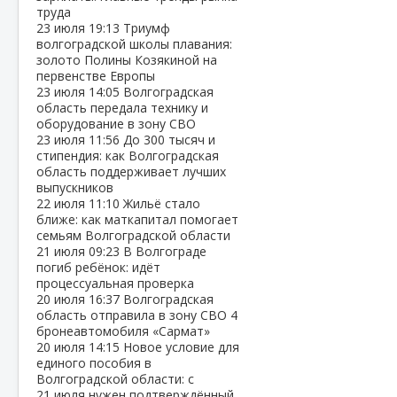
труда
23 июля
19:13
Триумф
волгоградской школы плавания:
золото Полины Козякиной на
первенстве Европы
23 июля
14:05
Волгоградская
область передала технику и
оборудование в зону СВО
23 июля
11:56
До 300 тысяч и
стипендия: как Волгоградская
область поддерживает лучших
выпускников
22 июля
11:10
Жильё стало
ближе: как маткапитал помогает
семьям Волгоградской области
21 июля
09:23
В Волгограде
погиб ребёнок: идёт
процессуальная проверка
20 июля
16:37
Волгоградская
область отправила в зону СВО 4
бронеавтомобиля «Сармат»
20 июля
14:15
Новое условие для
единого пособия в
Волгоградской области: с
21 июля нужен подтверждённый