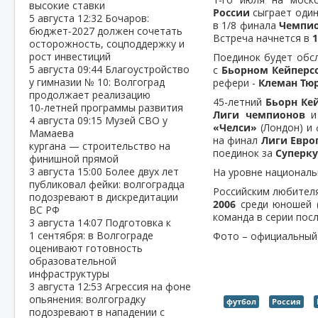
высокие ставки
России
сыграет один
5 августа
12:32
Бочаров:
в 1/8 финала
Чемпио
бюджет‑2027 должен сочетать
Встреча начнется в
1
осторожность, соцподдержку и
рост инвестиций
Поединок будет обс
5 августа
09:44
Благоустройство
с
Бьорном Кейперс
у гимназии № 10: Волгоград
рефери -
Клеман Тю
продолжает реализацию
45-летний
Бьорн Ке
10‑летней программы развития
Лиги чемпионов
4 августа
09:15
Музей СВО у
«Челси»
(Лондон) и
Мамаева
на финал
Лиги Евро
кургана — строительство на
поединок за
Суперк
финишной прямой
3 августа
15:00
Более двух лет
На уровне националь
публиковал фейки: волгоградца
Российским любител
подозревают в дискредитации
2006
среди юношей 
ВС РФ
команда в серии по
3 августа
14:07
Подготовка к
1 сентября: в Волгограде
Фото – официальный
оценивают готовность
образовательной
инфраструктуры
3 августа
12:53
Агрессия на фоне
опьянения: волгоградку
футбол
Россия
подозревают в нападении с