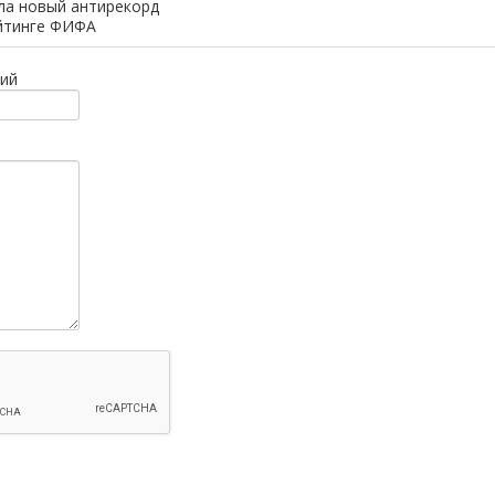
ла новый антирекорд
ейтинге ФИФА
ий