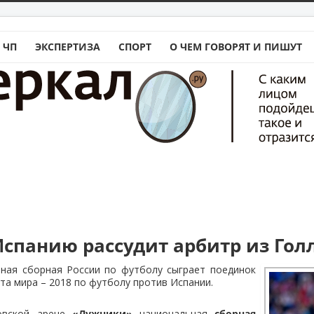
 ЧП
ЭКСПЕРТИЗА
СПОРТ
О ЧЕМ ГОВОРЯТ И ПИШУТ
Испанию рассудит арбитр из Го
ьная сборная России по футболу сыграет поединок
та мира – 2018 по футболу против Испании.
овской арене
«Лужники»
национальная
сборная