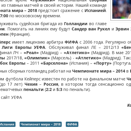
 из главных матчей в своей истории. Нашей команде
ната мира – 2018
предстоит сражение с
Испанией
.
7:00
по московскому времени.
луживать судейская бригада из
Голландии
во главе
ом
. Помогать на линиях ему будут
Сандер ван Рукел
и
Эрвин 
рпен
(Франция).
йперс
имеет лицензию арбитра
ФИФА
с 2006 года. Регулярно 
и
Лиги Европы УЕФА
. Обслуживал финал ЛЕ – 2012/13
«Бе
 финал ЛЧ –
«Реал»
(Мадрид) –
«Атлетико»
(Мадрид). В мае 20
пы
2017/18,
«Олимпик»
(Марсель) -
«Атлетико»
(Мадрид). Так
убок Европы
– 2011
«Барселона»
(Испания) –
«Порту»
(Португа
ных сборных голландец работал на
Чемпионате мира – 2014
в
ям футбола Кейперс известен по работе на финальном матче
Ч
(до 17 лет)
Чехия
–
Россия
, в котором тогда сенсационно о
слематчевых
пенальти
(
2:2
и
5:3
по пенальти).
 сайт УЕФА
К
Испания
Чемпионат мира – 2018
ФИФА