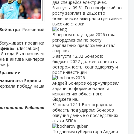
два спецрейса электричек.
6 августа
09:51
Топ профессий по
росту зарплат в 2026: кто
больше всех выиграл и где самые
высокие ставки
Зейнстра
. Резервный
В первом полугодии 2026 года
рекордсменом по росту
обслуживает поединки
зарплатных предложений стал
нфика»
(Лиссабон) –
сварщик:…
18 года был назначен
5 августа
12:32
Бочаров:
же в активе Кейперса
бюджет‑2027 должен сочетать
лия).
осторожность, соцподдержку и
рост инвестиций
Бразилии
.
емпионата Европы –
Андрей Бочаров сформулировал
держала победу наша
задачи по формированию и
исполнению областного
бюджета на…
31 июля
12:11
Волгоградская
онстантин Родионов
область под ударом: Бочаров
озвучил данные о последствиях
атаки БПЛА
По данным губернатора Андрея