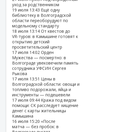
уход за родственником
19 июля
13:43
Ещё одну
библиотеку в Волгоградской
области переоборудуют по
модельному стандарту
18 июля
13:14
От квестов до
VR‑туров: в Камышине готовят к
открытию детский
просветительский центр
17 июля
14:02
Орден
Мужества — посмертно: в
Волгограде увековечили память
сотрудника УФСИН Сергея
Рыкова
17 июля
13:51
Цены в
Волгоградской области: овощи и
топливо подорожали, яйца и
инструменты — подешевели
17 июля
09:44
Кража под видом
помощи: СК расследует хищение
денег с карты жительницы
Камышина
16 июля
15:20
«После
матча — без пробок: в
Волгограде пустят