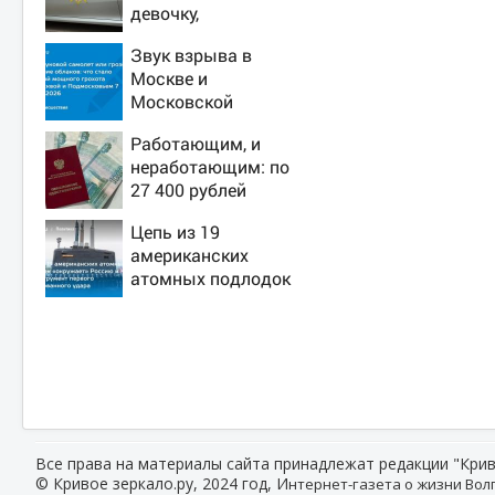
девочку,
ворвавшись в
Звук взрыва в
квартиру
Москве и
Московской
области 7 августа
Работающим, и
2026 года: Причины,
неработающим: по
источник, откуда
27 400 рублей
был громкий хлопок
вручат пенсионерам
Цепь из 19
в сентябре -
американских
PrimaMedia.ru
атомных подлодок
«окружает» Россию
и Китай: это
инструмент первого
массированного
удара
Все права на материалы сайта принадлежат редакции "Крив
© Кривое зеркало.ру, 2024 год, И
нтернет-газета о жизни Волг