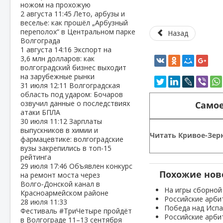
ножом на прохожую
2 августа
11:45
Лето, арбузы и
веселье: как прошёл „Арбузный
переполох“ в Центральном парке
Назад
Волгограда
1 августа
14:16
Экспорт на
3,6 млн долларов: как
волгоградский бизнес выходит
на зарубежные рынки
31 июля
12:11
Волгоградская
область под ударом: Бочаров
озвучил данные о последствиях
Самое
атаки БПЛА
30 июля
11:12
Зарплаты
выпускников в химии и
Читать Кривое-Зерк
фармацевтике: волгоградские
вузы закрепились в топ‑15
рейтинга
29 июля
17:46
Объявлен конкурс
Похожие нов
на ремонт моста через
Волго‑Донской канал в
На игры сборной
Красноармейском районе
Российские арби
28 июля
11:33
Победа над Испа
Фестиваль #ТриЧетыре пройдёт
Российские арби
в Волгограде 11–13 сентября