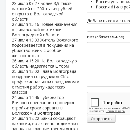
Россия установи
28 июля
09:27
Более 3,9 тысяч
Россия 61-я в р
вакансий от 200 тысяч рублей
открыто в Волгоградской
области
Добавить комментар
27 июля
15:16
Новые назначения
в финансовой вертикали
Волгоградской области
Имя (обязательное)
27 июля
13:33
Житель Волжского
подозревается в покушении на
убийство жены с особой
жестокостью
26 июля
15:20
На Волгоградскую
область надвигается шторм
25 июля
13:02
Глава Волгограда
поздравил сотрудников СК с
профессиональным праздником и
отметил работу кадетских
классов
24 июля
14:46
Губернатор
Бочаров внепланово проверил
стройки: сроки сорваны в
Волжском и Волгограде
24 июля
12:22
Банки сокращают
Отправить
вакансии, но активно поднимают
зарплаты: главные тренды рынка