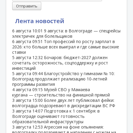
Отправить
Лента новостей
6 августа
10:01
9 августа: в Волгограде — спецрейсы
электричек для болельщиков
6 августа
09:51
Топ профессий по росту зарплат в
2026: кто больше всех выиграл и где самые высокие
ставки
5 августа
12:32
Бочаров: бюджет‑2027 должен
сочетать осторожность, соцподдержку и рост
инвестиций
5 августа
09:44
Благоустройство у гимназии № 10:
Волгоград продолжает реализацию 10‑летней
программы развития
4 августа
09:15
Музей СВО у Мамаева
кургана — строительство на финишной прямой
3 августа
15:00
Более двух лет публиковал фейки:
волгоградца подозревают в дискредитации ВС РФ
3 августа
14:07
Подготовка к 1 сентября: в
Волгограде оценивают готовность
образовательной инфраструктуры
3 августа
12:53
Агрессия на фоне опьянения:
волгоградку подозревают в нападении с ножом на