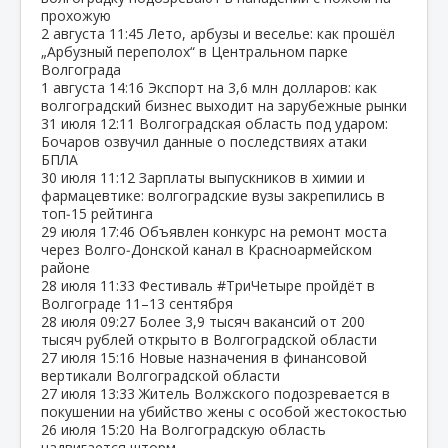
прохожую
2 августа
11:45
Лето, арбузы и веселье: как прошёл
„Арбузный переполох“ в Центральном парке
Волгограда
1 августа
14:16
Экспорт на 3,6 млн долларов: как
волгоградский бизнес выходит на зарубежные рынки
31 июля
12:11
Волгоградская область под ударом:
Бочаров озвучил данные о последствиях атаки
БПЛА
30 июля
11:12
Зарплаты выпускников в химии и
фармацевтике: волгоградские вузы закрепились в
топ‑15 рейтинга
29 июля
17:46
Объявлен конкурс на ремонт моста
через Волго‑Донской канал в Красноармейском
районе
28 июля
11:33
Фестиваль #ТриЧетыре пройдёт в
Волгограде 11–13 сентября
28 июля
09:27
Более 3,9 тысяч вакансий от 200
тысяч рублей открыто в Волгоградской области
27 июля
15:16
Новые назначения в финансовой
вертикали Волгоградской области
27 июля
13:33
Житель Волжского подозревается в
покушении на убийство жены с особой жестокостью
26 июля
15:20
На Волгоградскую область
надвигается шторм