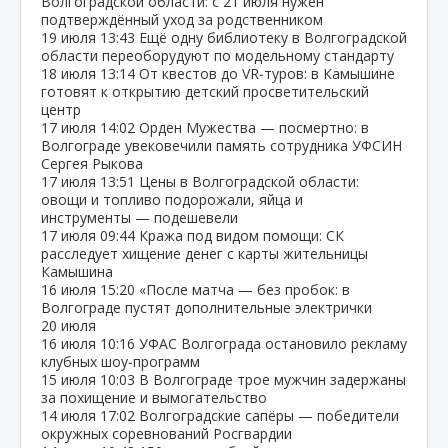
Волгоградской области: с 21 июля нужен
подтверждённый уход за родственником
19 июля
13:43
Ещё одну библиотеку в Волгоградской
области переоборудуют по модельному стандарту
18 июля
13:14
От квестов до VR‑туров: в Камышине
готовят к открытию детский просветительский
центр
17 июля
14:02
Орден Мужества — посмертно: в
Волгограде увековечили память сотрудника УФСИН
Сергея Рыкова
17 июля
13:51
Цены в Волгоградской области:
овощи и топливо подорожали, яйца и
инструменты — подешевели
17 июля
09:44
Кража под видом помощи: СК
расследует хищение денег с карты жительницы
Камышина
16 июля
15:20
«После матча — без пробок: в
Волгограде пустят дополнительные электрички
20 июля
16 июля
10:16
УФАС Волгограда остановило рекламу
клубных шоу‑программ
15 июля
10:03
В Волгограде трое мужчин задержаны
за похищение и вымогательство
14 июля
17:02
Волгоградские сапёры — победители
окружных соревнований Росгвардии