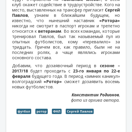
клуб окажет содействие в трудоустройстве. Кого на
место, выставленных на трансфер пригласит
Сергей
Павлов
, узнаем в ближайшем будущем, но
известно, что нынешний наставник
«Ротора»
никогда не смотрит в паспорт игрокам и трепетно
относится к
ветеранам
. Во всех командах, которые
тренировал Павлов, был так называемый пул из
опытных футболистов, кому «перевалило» за
тридцать. Причем все, как правило, были не на
последних ролях, а чаще являлись игроками
основного состава.
Добавим, что дозаявочный период в
сезоне –
2017/18
будет проходить с
23-го января по 22-е
февраля
будущего года. В период «зимних каникул»
волгоградский
«Ротор»
сможет дозаявить восемь
новых футболистов.
Константин Родионов
,
фото из архива автора.
футбол
ротор
ФНЛ
Сергей Павлов