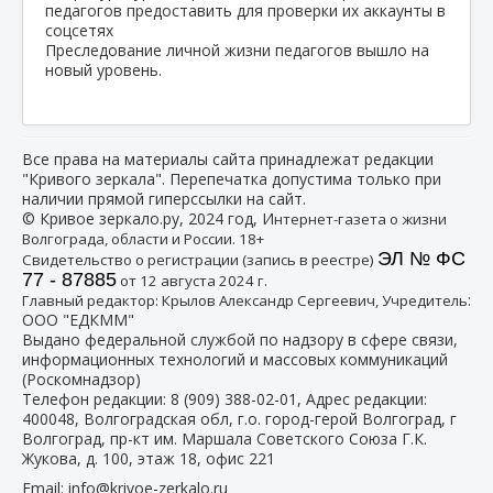
Преследование личной жизни педагогов вышло на
новый уровень.
Все права на материалы сайта принадлежат редакции
"Кривого зеркала". Перепечатка допустима только при
наличии прямой гиперссылки на сайт.
© Кривое зеркало.ру, 2024 год, И
нтернет-газета о жизни
Волгограда, области и России. 18+
ЭЛ № ФС
Свидетельство о регистрации (запись в реестре)
77 - 87885
от 12 августа 2024 г.
:
Главный редактор: Крылов Александр Сергеевич, Учредитель
ООО "ЕДКММ"
Выдано федеральной службой по надзору в сфере связи,
информационных технологий и массовых коммуникаций
(Роскомнадзор)
Телефон редакции:
8 (909) 388-02-01
, Адрес редакции:
400048, Волгоградская обл, г.о. город-герой Волгоград, г
Волгоград, пр-кт им. Маршала Советского Союза Г.К.
Жукова, д. 100, этаж 18, офис 221
Email:
info@krivoe-zerkalo.ru