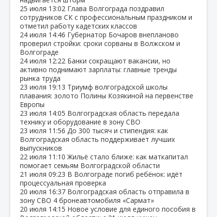
25 июля
13:02
Глава Волгограда поздравил
сотрудников СК с профессиональным праздником и
отметил работу кадетских классов
24 июля
14:46
Губернатор Бочаров внепланово
проверил стройки: сроки сорваны в Волжском и
Волгограде
24 июля
12:22
Банки сокращают вакансии, но
активно поднимают зарплаты: главные тренды
рынка труда
23 июля
19:13
Триумф волгоградской школы
плавания: золото Полины Козякиной на первенстве
Европы
23 июля
14:05
Волгоградская область передала
технику и оборудование в зону СВО
23 июля
11:56
До 300 тысяч и стипендия: как
Волгоградская область поддерживает лучших
выпускников
22 июля
11:10
Жильё стало ближе: как маткапитал
помогает семьям Волгоградской области
21 июля
09:23
В Волгограде погиб ребёнок: идёт
процессуальная проверка
20 июля
16:37
Волгоградская область отправила в
зону СВО 4 бронеавтомобиля «Сармат»
20 июля
14:15
Новое условие для единого пособия в