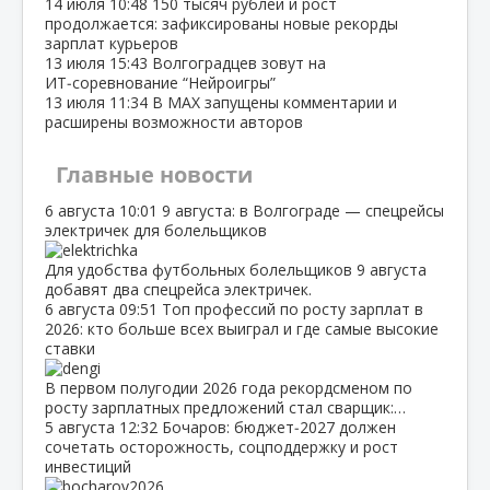
14 июля
10:48
150 тысяч рублей и рост
продолжается: зафиксированы новые рекорды
зарплат курьеров
13 июля
15:43
Волгоградцев зовут на
ИТ‑соревнование “Нейроигры”
13 июля
11:34
В МАХ запущены комментарии и
расширены возможности авторов
Главные новости
6 августа
10:01
9 августа: в Волгограде — спецрейсы
электричек для болельщиков
Для удобства футбольных болельщиков 9 августа
добавят два спецрейса электричек.
6 августа
09:51
Топ профессий по росту зарплат в
2026: кто больше всех выиграл и где самые высокие
ставки
В первом полугодии 2026 года рекордсменом по
росту зарплатных предложений стал сварщик:…
5 августа
12:32
Бочаров: бюджет‑2027 должен
сочетать осторожность, соцподдержку и рост
инвестиций