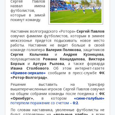
Сергей Павлов
назвал имена
футболистов,
которые в зимой
покинут команду.
Наставник волгоградского «Ротора»
Сергей Павлов
озвучил фамилии футболистов, которым в зимнее
межсезонье придется подыскивать новое место
работы. Наставник не видит больше в своей
команде голкипера
Валерия Полякова
, защитников
Сергея Колычева
и
Андрея Кузнецова
,
полузащитников
Романа Концедалова
,
Виктора
Борзых
и
Артура Рылова
, а также форварда
Ивана Столбового
. Об этом интернет-газете
«Кривое-зеркало»
сообщили в пресс-службе
ФК
«Ротор-Волгоград»
.
Решение выставить на трансфер
вышеперечисленных игроков Сергей Павлов озвучил
на общем собрании команды после поединка с
ФК
«Оренбург»
, в котором
«сине-голубые»
потерпели поражение со счетом –
0:2
.
По словам наставника, уволенные футболисты не
будут отправлены на
«вольные хлеба»
, а всем