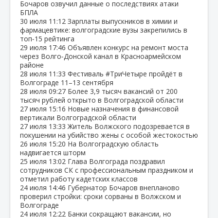
Бочаров озвучил данные о последствиях атаки
БПЛА
30 июля
11:12
Зарплаты выпускников в химии и
фармацевтике: волгоградские вузы закрепились в
топ‑15 рейтинга
29 июля
17:46
Объявлен конкурс на ремонт моста
через Волго‑Донской канал в Красноармейском
районе
28 июля
11:33
Фестиваль #ТриЧетыре пройдёт в
Волгограде 11–13 сентября
28 июля
09:27
Более 3,9 тысяч вакансий от 200
тысяч рублей открыто в Волгоградской области
27 июля
15:16
Новые назначения в финансовой
вертикали Волгоградской области
27 июля
13:33
Житель Волжского подозревается в
покушении на убийство жены с особой жестокостью
26 июля
15:20
На Волгоградскую область
надвигается шторм
25 июля
13:02
Глава Волгограда поздравил
сотрудников СК с профессиональным праздником и
отметил работу кадетских классов
24 июля
14:46
Губернатор Бочаров внепланово
проверил стройки: сроки сорваны в Волжском и
Волгограде
24 июля
12:22
Банки сокращают вакансии, но