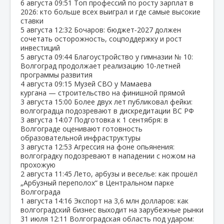
6 августа
09:51
Топ профессий по росту зарплат в
2026: кто больше всех выиграл и где самые высокие
ставки
5 августа
12:32
Бочаров: бюджет‑2027 должен
сочетать осторожность, соцподдержку и рост
инвестиций
5 августа
09:44
Благоустройство у гимназии № 10:
Волгоград продолжает реализацию 10‑летней
программы развития
4 августа
09:15
Музей СВО у Мамаева
кургана — строительство на финишной прямой
3 августа
15:00
Более двух лет публиковал фейки:
волгоградца подозревают в дискредитации ВС РФ
3 августа
14:07
Подготовка к 1 сентября: в
Волгограде оценивают готовность
образовательной инфраструктуры
3 августа
12:53
Агрессия на фоне опьянения:
волгоградку подозревают в нападении с ножом на
прохожую
2 августа
11:45
Лето, арбузы и веселье: как прошёл
„Арбузный переполох“ в Центральном парке
Волгограда
1 августа
14:16
Экспорт на 3,6 млн долларов: как
волгоградский бизнес выходит на зарубежные рынки
31 июля
12:11
Волгоградская область под ударом: