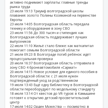
активно поднимают зарплаты: главные тренды
рынка труда
23 июля
19:13
Триумф волгоградской школы
плавания: золото Полины Козякиной на первенстве
Европы
23 июля
14:05
Волгоградская область передала
технику и оборудование в зону СВО
23 июля
11:56
До 300 тысяч и стипендия: как
Волгоградская область поддерживает лучших
выпускников
22 июля
11:10
Жильё стало ближе: как маткапитал
помогает семьям Волгоградской области
21 июля
09:23
В Волгограде погиб ребёнок: идёт
процессуальная проверка
20 июля
16:37
Волгоградская область отправила в
зону СВО 4 бронеавтомобиля «Сармат»
20 июля
14:15
Новое условие для единого пособия в
Волгоградской области: с 21 июля нужен
подтверждённый уход за родственником
19 июля
13:43
Ещё одну библиотеку в Волгоградской
области переоборудуют по модельному стандарту
18 июля
13:14
От квестов до VR‑туров: в Камышине
готовят к открытию детский просветительский
центр
17 июля
14:02
Орден Мужества — посмертно: в