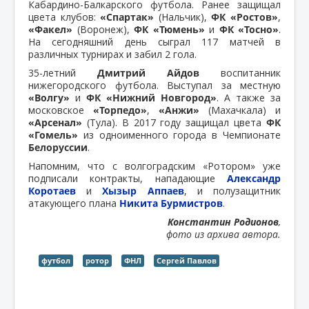
Кабардино-Балкарского футбола. Ранее защищал
цвета клубов:
«Спартак»
(Нальчик),
ФК «Ростов»
,
«Факел»
(Воронеж),
ФК «Тюмень»
и
ФК «Тосно»
.
На сегодняшний день сыграл 117 матчей в
различных турнирах и забил 2 гола.
35-летний
Дмитрий Айдов
воспитанник
нижегородского футбола. Выступал за местную
«Волгу»
и
ФК «Нижний Новгород»
. А также за
московское
«Торпедо»
,
«Анжи»
(Махачкала) и
«Арсенал»
(Тула). В 2017 году защищал цвета
ФК
«Гомель»
из одноименного города в Чемпионате
Белоруссии
.
Напомним, что с волгоградским «Ротором» уже
подписали контракты, нападающие
Александр
Коротаев
и
Хызыр Аппаев
, и полузащитник
атакующего плана
Никита Бурмистров
.
Константин Родионов
,
фото из архива автора.
футбол
ротор
ФНЛ
Сергей Павлов