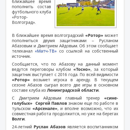
ближайшее время
пополнить состав
футбольного клуба
«Ротор-
Волгоград».
В ближайшее время волгоградский
«Ротор»
может
пополниться двумя защитниками – Русланом
Абазовым и Дмитрием Айдовым. Об этом сообщает
телеканал
«Матч-ТВ»
со ссылкой на собственный
источник.
Сообщается, что по Абазову на данный момент
ведутся переговоры клубом
«Тосно»
, за который
защитник выступает с 2016 года. По всей видимости
«Ротор»
возьмет игрока в аренду. В текущем
сезоне Абазов сыграл всего две игры в основном
составе клуба из
Ленинградской области
.
С Дмитрием Айдовым главный тренер
«сине-
голубых»
Сергей Павлов
знаком еще по работе в
тульском
«Арсенале»
, и вполне возможно, что их
совместная работа продолжится, но уже на берегах
Волги
.
24-летний
Руслан Абазов
является воспитанником