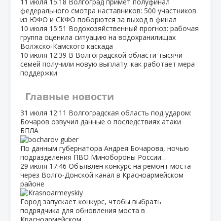
11 июля
15:18
Волгоград примет полуфинал
федерального смотра наставников: 500 участников
из ЮФО и СКФО поборются за выход в финал
10 июля
15:51
Водохозяйственный прогноз: рабочая
группа оценила ситуацию на водохранилищах
Волжско‑Камского каскада
10 июля
12:39
В Волгоградской области тысячи
семей получили новую выплату: как работает мера
поддержки
Главные новости
31 июля
12:11
Волгоградская область под ударом:
Бочаров озвучил данные о последствиях атаки
БПЛА
По данным губернатора Андрея Бочарова, ночью
подразделения ПВО Минобороны России…
29 июля
17:46
Объявлен конкурс на ремонт моста
через Волго‑Донской канал в Красноармейском
районе
Город запускает конкурс, чтобы выбрать
подрядчика для обновления моста в
Красноармейском…