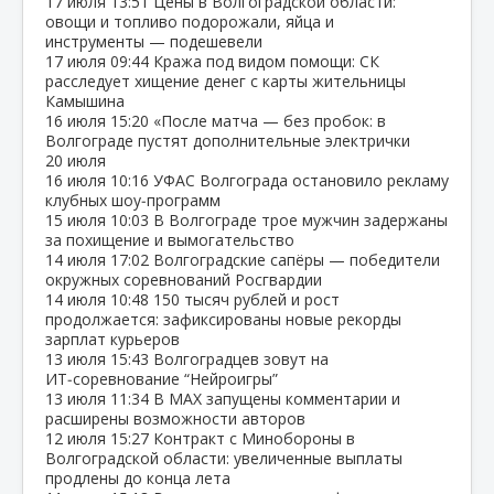
17 июля
13:51
Цены в Волгоградской области:
овощи и топливо подорожали, яйца и
инструменты — подешевели
17 июля
09:44
Кража под видом помощи: СК
расследует хищение денег с карты жительницы
Камышина
16 июля
15:20
«После матча — без пробок: в
Волгограде пустят дополнительные электрички
20 июля
16 июля
10:16
УФАС Волгограда остановило рекламу
клубных шоу‑программ
15 июля
10:03
В Волгограде трое мужчин задержаны
за похищение и вымогательство
14 июля
17:02
Волгоградские сапёры — победители
окружных соревнований Росгвардии
14 июля
10:48
150 тысяч рублей и рост
продолжается: зафиксированы новые рекорды
зарплат курьеров
13 июля
15:43
Волгоградцев зовут на
ИТ‑соревнование “Нейроигры”
13 июля
11:34
В МАХ запущены комментарии и
расширены возможности авторов
12 июля
15:27
Контракт с Минобороны в
Волгоградской области: увеличенные выплаты
продлены до конца лета