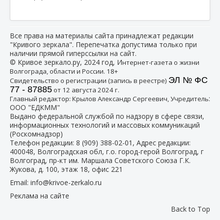
Все права на материалы сайта принадлежат редакции
"Кривого зеркала". Перепечатка допустима только при
наличии прямой гиперссылки на сайт.
© Кривое зеркало.ру, 2024 год, И
нтернет-газета о жизни
Волгограда, области и России. 18+
ЭЛ № ФС
Свидетельство о регистрации (запись в реестре)
77 - 87885
от 12 августа 2024 г.
:
Главный редактор: Крылов Александр Сергеевич, Учредитель
ООО "ЕДКММ"
Выдано федеральной службой по надзору в сфере связи,
информационных технологий и массовых коммуникаций
(Роскомнадзор)
Телефон редакции:
8 (909) 388-02-01
, Адрес редакции:
400048, Волгоградская обл, г.о. город-герой Волгоград, г
Волгоград, пр-кт им. Маршала Советского Союза Г.К.
Жукова, д. 100, этаж 18, офис 221
Email:
info@krivoe-zerkalo.ru
Реклама на сайте
Back to Top