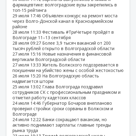
фармацевтике: волгоградские вузы закрепились в
топ‑15 рейтинга
29 июля
17:46
Объявлен конкурс на ремонт моста
через Волго‑Донской канал в Красноармейском
районе
28 июля
11:33
Фестиваль #ТриЧетыре пройдёт в
Волгограде 11–13 сентября
28 июля
09:27
Более 3,9 тысяч вакансий от 200
тысяч рублей открыто в Волгоградской области
27 июля
15:16
Новые назначения в финансовой
вертикали Волгоградской области
27 июля
13:33
Житель Волжского подозревается в
покушении на убийство жены с особой жестокостью
26 июля
15:20
На Волгоградскую область
надвигается шторм
25 июля
13:02
Глава Волгограда поздравил
сотрудников СК с профессиональным праздником и
отметил работу кадетских классов
24 июля
14:46
Губернатор Бочаров внепланово
проверил стройки: сроки сорваны в Волжском и
Волгограде
24 июля
12:22
Банки сокращают вакансии, но
активно поднимают зарплаты: главные тренды
рынка труда
23 июля
19:13
Триумф волгоградской школы