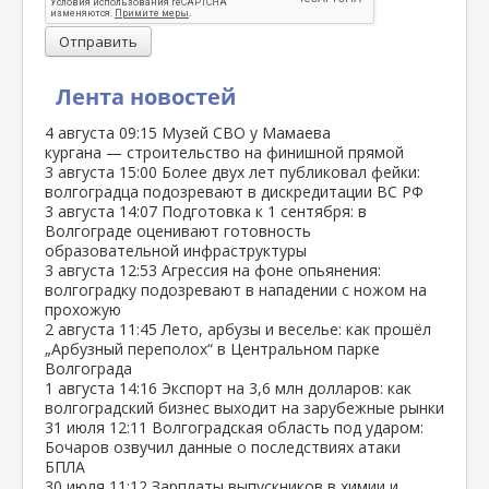
Отправить
Лента новостей
4 августа
09:15
Музей СВО у Мамаева
кургана — строительство на финишной прямой
3 августа
15:00
Более двух лет публиковал фейки:
волгоградца подозревают в дискредитации ВС РФ
3 августа
14:07
Подготовка к 1 сентября: в
Волгограде оценивают готовность
образовательной инфраструктуры
3 августа
12:53
Агрессия на фоне опьянения:
волгоградку подозревают в нападении с ножом на
прохожую
2 августа
11:45
Лето, арбузы и веселье: как прошёл
„Арбузный переполох“ в Центральном парке
Волгограда
1 августа
14:16
Экспорт на 3,6 млн долларов: как
волгоградский бизнес выходит на зарубежные рынки
31 июля
12:11
Волгоградская область под ударом:
Бочаров озвучил данные о последствиях атаки
БПЛА
30 июля
11:12
Зарплаты выпускников в химии и