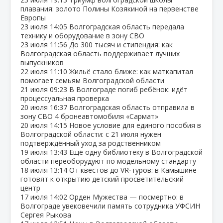
плавания: золото Полины Козякиной на первенстве
Европы
23 июля
14:05
Волгоградская область передала
технику и оборудование в зону СВО
23 июля
11:56
До 300 тысяч и стипендия: как
Волгоградская область поддерживает лучших
выпускников
22 июля
11:10
Жильё стало ближе: как маткапитал
помогает семьям Волгоградской области
21 июля
09:23
В Волгограде погиб ребёнок: идёт
процессуальная проверка
20 июля
16:37
Волгоградская область отправила в
зону СВО 4 бронеавтомобиля «Сармат»
20 июля
14:15
Новое условие для единого пособия в
Волгоградской области: с 21 июля нужен
подтверждённый уход за родственником
19 июля
13:43
Ещё одну библиотеку в Волгоградской
области переоборудуют по модельному стандарту
18 июля
13:14
От квестов до VR‑туров: в Камышине
готовят к открытию детский просветительский
центр
17 июля
14:02
Орден Мужества — посмертно: в
Волгограде увековечили память сотрудника УФСИН
Сергея Рыкова