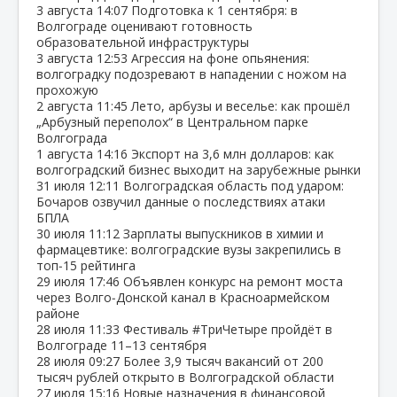
3 августа
14:07
Подготовка к 1 сентября: в
Волгограде оценивают готовность
образовательной инфраструктуры
3 августа
12:53
Агрессия на фоне опьянения:
волгоградку подозревают в нападении с ножом на
прохожую
2 августа
11:45
Лето, арбузы и веселье: как прошёл
„Арбузный переполох“ в Центральном парке
Волгограда
1 августа
14:16
Экспорт на 3,6 млн долларов: как
волгоградский бизнес выходит на зарубежные рынки
31 июля
12:11
Волгоградская область под ударом:
Бочаров озвучил данные о последствиях атаки
БПЛА
30 июля
11:12
Зарплаты выпускников в химии и
фармацевтике: волгоградские вузы закрепились в
топ‑15 рейтинга
29 июля
17:46
Объявлен конкурс на ремонт моста
через Волго‑Донской канал в Красноармейском
районе
28 июля
11:33
Фестиваль #ТриЧетыре пройдёт в
Волгограде 11–13 сентября
28 июля
09:27
Более 3,9 тысяч вакансий от 200
тысяч рублей открыто в Волгоградской области
27 июля
15:16
Новые назначения в финансовой