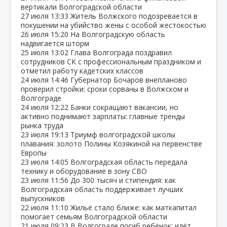
вертикали Волгоградской области
27 июля
13:33
Житель Волжского подозревается в
покушении на убийство жены с особой жестокостью
26 июля
15:20
На Волгоградскую область
надвигается шторм
25 июля
13:02
Глава Волгограда поздравил
сотрудников СК с профессиональным праздником и
отметил работу кадетских классов
24 июля
14:46
Губернатор Бочаров внепланово
проверил стройки: сроки сорваны в Волжском и
Волгограде
24 июля
12:22
Банки сокращают вакансии, но
активно поднимают зарплаты: главные тренды
рынка труда
23 июля
19:13
Триумф волгоградской школы
плавания: золото Полины Козякиной на первенстве
Европы
23 июля
14:05
Волгоградская область передала
технику и оборудование в зону СВО
23 июля
11:56
До 300 тысяч и стипендия: как
Волгоградская область поддерживает лучших
выпускников
22 июля
11:10
Жильё стало ближе: как маткапитал
помогает семьям Волгоградской области
21 июля
09:23
В Волгограде погиб ребёнок: идёт