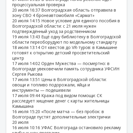
процессуальная проверка
20 июля
16:37
Волгоградская область отправила в
зону СВО 4 бронеавтомобиля «Сармат»
20 июля
14:15
Новое условие для единого пособия в
Волгоградской области: с 21 июля нужен
подтверждённый уход за родственником
19 июля
13:43
Ещё одну библиотеку в Волгоградской
области переоборудуют по модельному стандарту
18 июля
13:14
От квестов до VR‑туров: в Камышине
готовят к открытию детский просветительский
центр
17 июля
14:02
Орден Мужества — посмертно: в
Волгограде увековечили память сотрудника УФСИН
Сергея Рыкова
17 июля
13:51
Цены в Волгоградской области:
овощи и топливо подорожали, яйца и
инструменты — подешевели
17 июля
09:44
Кража под видом помощи: СК
расследует хищение денег с карты жительницы
Камышина
16 июля
15:20
«После матча — без пробок: в
Волгограде пустят дополнительные электрички
20 июля
16 июля
10:16
УФАС Волгограда остановило рекламу
клубных шоу‑программ