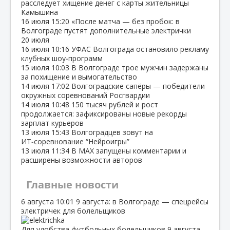
расследует хищение денег с карты жительницы
Камышина
16 июля
15:20
«После матча — без пробок: в
Волгограде пустят дополнительные электрички
20 июля
16 июля
10:16
УФАС Волгограда остановило рекламу
клубных шоу‑программ
15 июля
10:03
В Волгограде трое мужчин задержаны
за похищение и вымогательство
14 июля
17:02
Волгоградские сапёры — победители
окружных соревнований Росгвардии
14 июля
10:48
150 тысяч рублей и рост
продолжается: зафиксированы новые рекорды
зарплат курьеров
13 июля
15:43
Волгоградцев зовут на
ИТ‑соревнование “Нейроигры”
13 июля
11:34
В МАХ запущены комментарии и
расширены возможности авторов
Главные новости
6 августа
10:01
9 августа: в Волгограде — спецрейсы
электричек для болельщиков
Для удобства футбольных болельщиков 9 августа