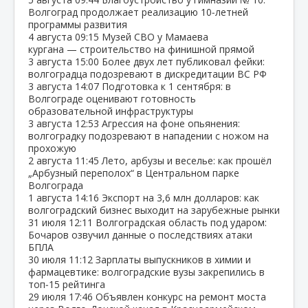
Волгоград продолжает реализацию 10‑летней
программы развития
4 августа
09:15
Музей СВО у Мамаева
кургана — строительство на финишной прямой
3 августа
15:00
Более двух лет публиковал фейки:
волгоградца подозревают в дискредитации ВС РФ
3 августа
14:07
Подготовка к 1 сентября: в
Волгограде оценивают готовность
образовательной инфраструктуры
3 августа
12:53
Агрессия на фоне опьянения:
волгоградку подозревают в нападении с ножом на
прохожую
2 августа
11:45
Лето, арбузы и веселье: как прошёл
„Арбузный переполох“ в Центральном парке
Волгограда
1 августа
14:16
Экспорт на 3,6 млн долларов: как
волгоградский бизнес выходит на зарубежные рынки
31 июля
12:11
Волгоградская область под ударом:
Бочаров озвучил данные о последствиях атаки
БПЛА
30 июля
11:12
Зарплаты выпускников в химии и
фармацевтике: волгоградские вузы закрепились в
топ‑15 рейтинга
29 июля
17:46
Объявлен конкурс на ремонт моста