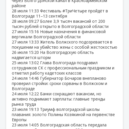
через Волго‑Донской канал в Красноармейском
районе
28 июля
11:33
Фестиваль #ТриЧетыре пройдёт в
Волгограде 11–13 сентября
28 июля
09:27
Более 3,9 тысяч вакансий от 200
тысяч рублей открыто в Волгоградской области
27 июля
15:16
Новые назначения в финансовой
вертикали Волгоградской области
27 июля
13:33
Житель Волжского подозревается в
покушении на убийство жены с особой жестокостью
26 июля
15:20
На Волгоградскую область
надвигается шторм
25 июля
13:02
Глава Волгограда поздравил
сотрудников СК с профессиональным праздником и
отметил работу кадетских классов
24 июля
14:46
Губернатор Бочаров внепланово
проверил стройки: сроки сорваны в Волжском и
Волгограде
24 июля
12:22
Банки сокращают вакансии, но
активно поднимают зарплаты: главные тренды
рынка труда
23 июля
19:13
Триумф волгоградской школы
плавания: золото Полины Козякиной на первенстве
Европы
23 июля
14:05
Волгоградская область передала