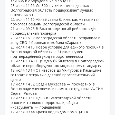
технику и оборудование в зону СВО
23 июля
11:56
До 300 тысяч и стипендия: как
Волгоградская область поддерживает лучших
выпускников
22 июля
11:10
Жильё стало ближе: как маткапитал
помогает семьям Волгоградской области
21 июля
09:23
В Волгограде погиб ребёнок: идёт
процессуальная проверка
20 июля
16:37
Волгоградская область отправила в
зону СВО 4 бронеавтомобиля «Сармат»
20 июля
14:15
Новое условие для единого пособия в
Волгоградской области: с 21 июля нужен
подтверждённый уход за родственником
19 июля
13:43
Ещё одну библиотеку в Волгоградской
области переоборудуют по модельному стандарту
18 июля
13:14
От квестов до VR‑туров: в Камышине
готовят к открытию детский просветительский
центр
17 июля
14:02
Орден Мужества — посмертно: в
Волгограде увековечили память сотрудника УФСИН
Сергея Рыкова
17 июля
13:51
Цены в Волгоградской области:
овощи и топливо подорожали, яйца и
инструменты — подешевели
17 июля
09:44
Кража под видом помощи: СК