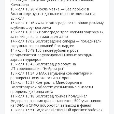
Камышина
16 июля
15:20
«После матча — без пробок: в
Волгограде пустят дополнительные электрички
20 июля
16 июля
10:16
УФАС Волгограда остановило рекламу
клубных шоу‑программ
15 июля
10:03
В Волгограде трое мужчин задержаны
за похищение и вымогательство
14 июля
17:02
Волгоградские сапёры — победители
окружных соревнований Росгвардии
14 июля
10:48
150 тысяч рублей и рост
продолжается: зафиксированы новые рекорды
зарплат курьеров
13 июля
15:43
Волгоградцев зовут на
ИТ‑соревнование “Нейроигры”
13 июля
11:34
В МАХ запущены комментарии и
расширены возможности авторов
12 июля
15:27
Контракт с Минобороны в
Волгоградской области: увеличенные выплаты
продлены до конца лета
11 июля
15:18
Волгоград примет полуфинал
федерального смотра наставников: 500 участников
из ЮФО и СКФО поборются за выход в финал
10 июля
15:51
Водохозяйственный прогноз: рабочая