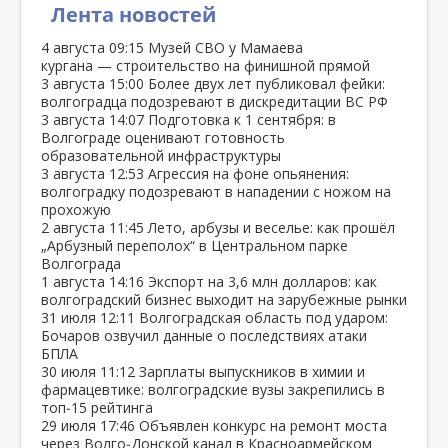
Лента новостей
4 августа
09:15
Музей СВО у Мамаева
кургана — строительство на финишной прямой
3 августа
15:00
Более двух лет публиковал фейки:
волгоградца подозревают в дискредитации ВС РФ
3 августа
14:07
Подготовка к 1 сентября: в
Волгограде оценивают готовность
образовательной инфраструктуры
3 августа
12:53
Агрессия на фоне опьянения:
волгоградку подозревают в нападении с ножом на
прохожую
2 августа
11:45
Лето, арбузы и веселье: как прошёл
„Арбузный переполох“ в Центральном парке
Волгограда
1 августа
14:16
Экспорт на 3,6 млн долларов: как
волгоградский бизнес выходит на зарубежные рынки
31 июля
12:11
Волгоградская область под ударом:
Бочаров озвучил данные о последствиях атаки
БПЛА
30 июля
11:12
Зарплаты выпускников в химии и
фармацевтике: волгоградские вузы закрепились в
топ‑15 рейтинга
29 июля
17:46
Объявлен конкурс на ремонт моста
через Волго‑Донской канал в Красноармейском