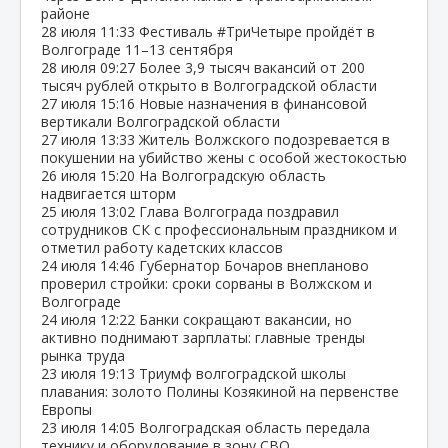
районе
28 июля
11:33
Фестиваль #ТриЧетыре пройдёт в
Волгограде 11–13 сентября
28 июля
09:27
Более 3,9 тысяч вакансий от 200
тысяч рублей открыто в Волгоградской области
27 июля
15:16
Новые назначения в финансовой
вертикали Волгоградской области
27 июля
13:33
Житель Волжского подозревается в
покушении на убийство жены с особой жестокостью
26 июля
15:20
На Волгоградскую область
надвигается шторм
25 июля
13:02
Глава Волгограда поздравил
сотрудников СК с профессиональным праздником и
отметил работу кадетских классов
24 июля
14:46
Губернатор Бочаров внепланово
проверил стройки: сроки сорваны в Волжском и
Волгограде
24 июля
12:22
Банки сокращают вакансии, но
активно поднимают зарплаты: главные тренды
рынка труда
23 июля
19:13
Триумф волгоградской школы
плавания: золото Полины Козякиной на первенстве
Европы
23 июля
14:05
Волгоградская область передала
технику и оборудование в зону СВО