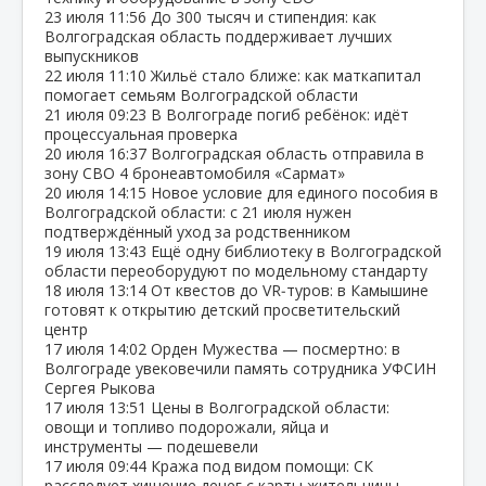
23 июля
11:56
До 300 тысяч и стипендия: как
Волгоградская область поддерживает лучших
выпускников
22 июля
11:10
Жильё стало ближе: как маткапитал
помогает семьям Волгоградской области
21 июля
09:23
В Волгограде погиб ребёнок: идёт
процессуальная проверка
20 июля
16:37
Волгоградская область отправила в
зону СВО 4 бронеавтомобиля «Сармат»
20 июля
14:15
Новое условие для единого пособия в
Волгоградской области: с 21 июля нужен
подтверждённый уход за родственником
19 июля
13:43
Ещё одну библиотеку в Волгоградской
области переоборудуют по модельному стандарту
18 июля
13:14
От квестов до VR‑туров: в Камышине
готовят к открытию детский просветительский
центр
17 июля
14:02
Орден Мужества — посмертно: в
Волгограде увековечили память сотрудника УФСИН
Сергея Рыкова
17 июля
13:51
Цены в Волгоградской области:
овощи и топливо подорожали, яйца и
инструменты — подешевели
17 июля
09:44
Кража под видом помощи: СК
расследует хищение денег с карты жительницы