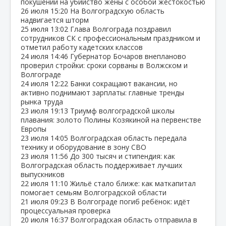
покушении на убийство жены с особой жестокостью
26 июля
15:20
На Волгоградскую область
надвигается шторм
25 июля
13:02
Глава Волгограда поздравил
сотрудников СК с профессиональным праздником и
отметил работу кадетских классов
24 июля
14:46
Губернатор Бочаров внепланово
проверил стройки: сроки сорваны в Волжском и
Волгограде
24 июля
12:22
Банки сокращают вакансии, но
активно поднимают зарплаты: главные тренды
рынка труда
23 июля
19:13
Триумф волгоградской школы
плавания: золото Полины Козякиной на первенстве
Европы
23 июля
14:05
Волгоградская область передала
технику и оборудование в зону СВО
23 июля
11:56
До 300 тысяч и стипендия: как
Волгоградская область поддерживает лучших
выпускников
22 июля
11:10
Жильё стало ближе: как маткапитал
помогает семьям Волгоградской области
21 июля
09:23
В Волгограде погиб ребёнок: идёт
процессуальная проверка
20 июля
16:37
Волгоградская область отправила в