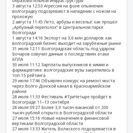
образовательной инфраструктуры
3 августа
12:53
Агрессия на фоне опьянения:
волгоградку подозревают в нападении с ножом на
прохожую
2 августа
11:45
Лето, арбузы и веселье: как прошёл
„Арбузный переполох“ в Центральном парке
Волгограда
1 августа
14:16
Экспорт на 3,6 млн долларов: как
волгоградский бизнес выходит на зарубежные рынки
31 июля
12:11
Волгоградская область под ударом:
Бочаров озвучил данные о последствиях атаки
БПЛА
30 июля
11:12
Зарплаты выпускников в химии и
фармацевтике: волгоградские вузы закрепились в
топ‑15 рейтинга
29 июля
17:46
Объявлен конкурс на ремонт моста
через Волго‑Донской канал в Красноармейском
районе
28 июля
11:33
Фестиваль #ТриЧетыре пройдёт в
Волгограде 11–13 сентября
28 июля
09:27
Более 3,9 тысяч вакансий от 200
тысяч рублей открыто в Волгоградской области
27 июля
15:16
Новые назначения в финансовой
вертикали Волгоградской области
27 июля
13:33
Житель Волжского подозревается в