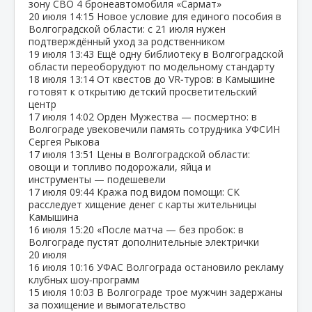
зону СВО 4 бронеавтомобиля «Сармат»
20 июля
14:15
Новое условие для единого пособия в
Волгоградской области: с 21 июля нужен
подтверждённый уход за родственником
19 июля
13:43
Ещё одну библиотеку в Волгоградской
области переоборудуют по модельному стандарту
18 июля
13:14
От квестов до VR‑туров: в Камышине
готовят к открытию детский просветительский
центр
17 июля
14:02
Орден Мужества — посмертно: в
Волгограде увековечили память сотрудника УФСИН
Сергея Рыкова
17 июля
13:51
Цены в Волгоградской области:
овощи и топливо подорожали, яйца и
инструменты — подешевели
17 июля
09:44
Кража под видом помощи: СК
расследует хищение денег с карты жительницы
Камышина
16 июля
15:20
«После матча — без пробок: в
Волгограде пустят дополнительные электрички
20 июля
16 июля
10:16
УФАС Волгограда остановило рекламу
клубных шоу‑программ
15 июля
10:03
В Волгограде трое мужчин задержаны
за похищение и вымогательство