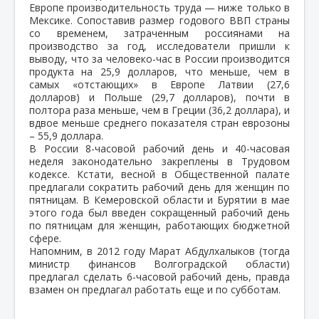
Европе производительность труда — ниже только в
Мексике. Сопоставив размер годового ВВП страны
со временем, затраченным россиянами на
производство за год, исследователи пришли к
выводу, что за человеко-час в России производится
продукта на 25,9 долларов, что меньше, чем в
самых «отстающих» в Европе Латвии (27,6
долларов) и Польше (29,7 долларов), почти в
полтора раза меньше, чем в Греции (36,2 доллара), и
вдвое меньше среднего показателя стран еврозоны
– 55,9 доллара.
В России 8-часовой рабочий день и 40-часовая
неделя законодательно закреплены в Трудовом
кодексе. Кстати, весной в Общественной палате
предлагали сократить рабочий день для женщин по
пятницам. В Кемеровской области и Бурятии в мае
этого года был введен сокращенный рабочий день
по пятницам для женщин, работающих бюджетной
сфере.
Напомним, в 2012 году Марат Абдулхалыков (тогда
министр финансов Волгоградской области)
предлагал сделать 6-часовой рабочий день, правда
взамен он предлагал работать еще и по субботам.