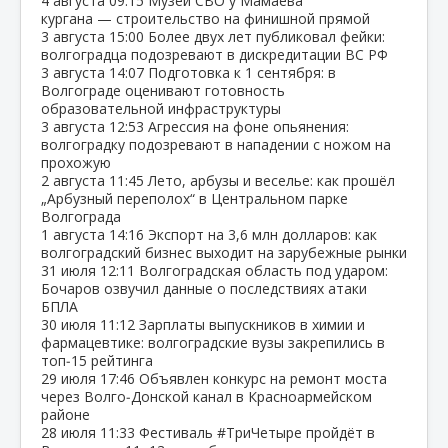
4 августа
09:15
Музей СВО у Мамаева
кургана — строительство на финишной прямой
3 августа
15:00
Более двух лет публиковал фейки:
волгоградца подозревают в дискредитации ВС РФ
3 августа
14:07
Подготовка к 1 сентября: в
Волгограде оценивают готовность
образовательной инфраструктуры
3 августа
12:53
Агрессия на фоне опьянения:
волгоградку подозревают в нападении с ножом на
прохожую
2 августа
11:45
Лето, арбузы и веселье: как прошёл
„Арбузный переполох“ в Центральном парке
Волгограда
1 августа
14:16
Экспорт на 3,6 млн долларов: как
волгоградский бизнес выходит на зарубежные рынки
31 июля
12:11
Волгоградская область под ударом:
Бочаров озвучил данные о последствиях атаки
БПЛА
30 июля
11:12
Зарплаты выпускников в химии и
фармацевтике: волгоградские вузы закрепились в
топ‑15 рейтинга
29 июля
17:46
Объявлен конкурс на ремонт моста
через Волго‑Донской канал в Красноармейском
районе
28 июля
11:33
Фестиваль #ТриЧетыре пройдёт в