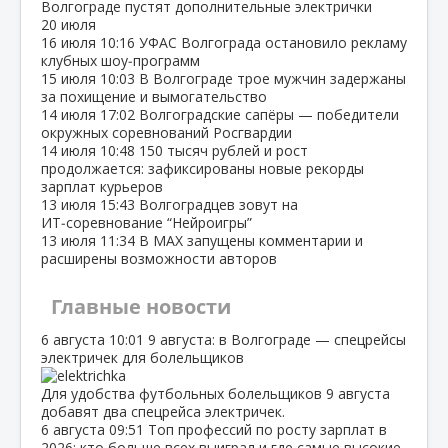
Волгограде пустят дополнительные электрички
20 июля
16 июля
10:16
УФАС Волгограда остановило рекламу
клубных шоу‑программ
15 июля
10:03
В Волгограде трое мужчин задержаны
за похищение и вымогательство
14 июля
17:02
Волгоградские сапёры — победители
окружных соревнований Росгвардии
14 июля
10:48
150 тысяч рублей и рост
продолжается: зафиксированы новые рекорды
зарплат курьеров
13 июля
15:43
Волгоградцев зовут на
ИТ‑соревнование “Нейроигры”
13 июля
11:34
В МАХ запущены комментарии и
расширены возможности авторов
Главные новости
6 августа
10:01
9 августа: в Волгограде — спецрейсы
электричек для болельщиков
Для удобства футбольных болельщиков 9 августа
добавят два спецрейса электричек.
6 августа
09:51
Топ профессий по росту зарплат в
2026: кто больше всех выиграл и где самые высокие