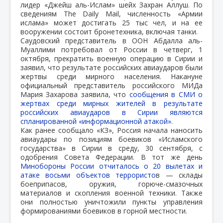
лидер «Джейш аль-Ислам» шейх Захран Аллуш. По
сведениям The Daily Mail, численность «Армии
ислама» может достигать 25 тыс чел, и на ее
вооружении состоит бронетехника, включая танки.
Саудовский представитель в ООН Абдалла аль-
Муаллими потребовал от России в четверг, 1
октября, прекратить военную операцию в Сирии и
заявил, что результате российских авиаударов были
жертвы среди мирного населения. Накануне
официальный представитель российского МИДа
Мария Захарова заявила, что
сообщения в СМИ о
жертвах среди мирных жителей в результате
российских авиаударов в Сирии являются
спланированной «информационной атакой»
.
Как ранее сообщало «КЗ», Россия начала наносить
авиаудары по позициям боевиков «Исламского
государства» в Сирии в среду, 30 сентября, с
одобрения Совета Федерации. В тот же день
Минобороны России отчиталось о 20 вылетах и
атаке восьми объектов террористо
в — склады
боеприпасов, оружия, горюче-смазочных
материалов и скопления военной техники. Также
они полностью уничтожили пункты управления
формированиями боевиков в горной местности.