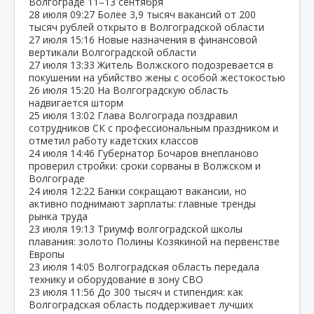
Волгограде 11–13 сентября
28 июля
09:27
Более 3,9 тысяч вакансий от 200
тысяч рублей открыто в Волгоградской области
27 июля
15:16
Новые назначения в финансовой
вертикали Волгоградской области
27 июля
13:33
Житель Волжского подозревается в
покушении на убийство жены с особой жестокостью
26 июля
15:20
На Волгоградскую область
надвигается шторм
25 июля
13:02
Глава Волгограда поздравил
сотрудников СК с профессиональным праздником и
отметил работу кадетских классов
24 июля
14:46
Губернатор Бочаров внепланово
проверил стройки: сроки сорваны в Волжском и
Волгограде
24 июля
12:22
Банки сокращают вакансии, но
активно поднимают зарплаты: главные тренды
рынка труда
23 июля
19:13
Триумф волгоградской школы
плавания: золото Полины Козякиной на первенстве
Европы
23 июля
14:05
Волгоградская область передала
технику и оборудование в зону СВО
23 июля
11:56
До 300 тысяч и стипендия: как
Волгоградская область поддерживает лучших