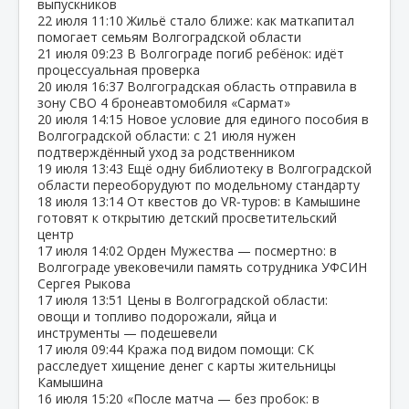
выпускников
22 июля
11:10
Жильё стало ближе: как маткапитал
помогает семьям Волгоградской области
21 июля
09:23
В Волгограде погиб ребёнок: идёт
процессуальная проверка
20 июля
16:37
Волгоградская область отправила в
зону СВО 4 бронеавтомобиля «Сармат»
20 июля
14:15
Новое условие для единого пособия в
Волгоградской области: с 21 июля нужен
подтверждённый уход за родственником
19 июля
13:43
Ещё одну библиотеку в Волгоградской
области переоборудуют по модельному стандарту
18 июля
13:14
От квестов до VR‑туров: в Камышине
готовят к открытию детский просветительский
центр
17 июля
14:02
Орден Мужества — посмертно: в
Волгограде увековечили память сотрудника УФСИН
Сергея Рыкова
17 июля
13:51
Цены в Волгоградской области:
овощи и топливо подорожали, яйца и
инструменты — подешевели
17 июля
09:44
Кража под видом помощи: СК
расследует хищение денег с карты жительницы
Камышина
16 июля
15:20
«После матча — без пробок: в