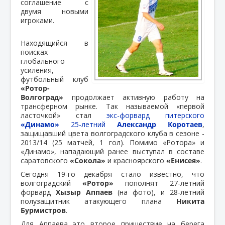
соглашение с
двумя новыми
игроками.
Находящийся в
поисках
глобального
усиления,
футбольный клуб
«Ротор-
Волгоград»
продолжает активную работу на
трансферном рынке. Так называемой «первой
ласточкой» стал
экс-форвард питерского
«Динамо»
25-летний
Александр Коротаев
,
защищавший цвета волгоградского клуба в сезоне -
2013/14 (25 матчей, 1 гол). Помимо «Ротора» и
«Динамо», нападающий ранее выступал в составе
саратовского
«Сокола»
и красноярского
«Енисея»
.
Сегодня 19-го декабря стало известно, что
волгоградский
«Ротор»
пополнят 27-летний
форвард
Хызыр Аппаев
(на фото), и 28-летний
полузащитник атакующего плана
Никита
Бурмистров
.
Для Аппаева это второе пришествие на берега