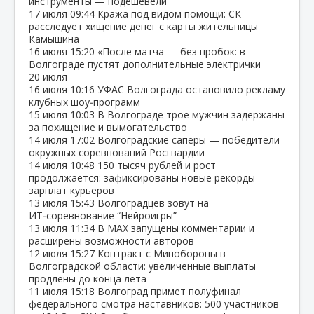
инструменты — подешевели
17 июля
09:44
Кража под видом помощи: СК
расследует хищение денег с карты жительницы
Камышина
16 июля
15:20
«После матча — без пробок: в
Волгограде пустят дополнительные электрички
20 июля
16 июля
10:16
УФАС Волгограда остановило рекламу
клубных шоу‑программ
15 июля
10:03
В Волгограде трое мужчин задержаны
за похищение и вымогательство
14 июля
17:02
Волгоградские сапёры — победители
окружных соревнований Росгвардии
14 июля
10:48
150 тысяч рублей и рост
продолжается: зафиксированы новые рекорды
зарплат курьеров
13 июля
15:43
Волгоградцев зовут на
ИТ‑соревнование “Нейроигры”
13 июля
11:34
В МАХ запущены комментарии и
расширены возможности авторов
12 июля
15:27
Контракт с Минобороны в
Волгоградской области: увеличенные выплаты
продлены до конца лета
11 июля
15:18
Волгоград примет полуфинал
федерального смотра наставников: 500 участников