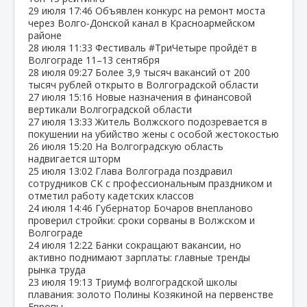
29 июля
17:46
Объявлен конкурс на ремонт моста
через Волго‑Донской канал в Красноармейском
районе
28 июля
11:33
Фестиваль #ТриЧетыре пройдёт в
Волгограде 11–13 сентября
28 июля
09:27
Более 3,9 тысяч вакансий от 200
тысяч рублей открыто в Волгоградской области
27 июля
15:16
Новые назначения в финансовой
вертикали Волгоградской области
27 июля
13:33
Житель Волжского подозревается в
покушении на убийство жены с особой жестокостью
26 июля
15:20
На Волгоградскую область
надвигается шторм
25 июля
13:02
Глава Волгограда поздравил
сотрудников СК с профессиональным праздником и
отметил работу кадетских классов
24 июля
14:46
Губернатор Бочаров внепланово
проверил стройки: сроки сорваны в Волжском и
Волгограде
24 июля
12:22
Банки сокращают вакансии, но
активно поднимают зарплаты: главные тренды
рынка труда
23 июля
19:13
Триумф волгоградской школы
плавания: золото Полины Козякиной на первенстве
Европы