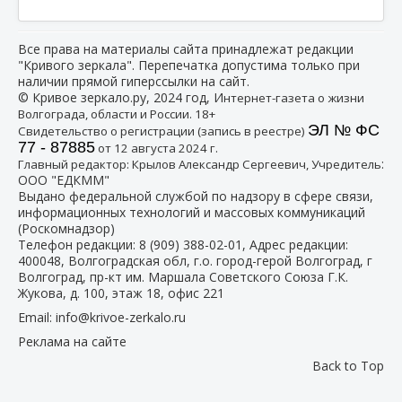
Все права на материалы сайта принадлежат редакции
"Кривого зеркала". Перепечатка допустима только при
наличии прямой гиперссылки на сайт.
© Кривое зеркало.ру, 2024 год, И
нтернет-газета о жизни
Волгограда, области и России. 18+
ЭЛ № ФС
Свидетельство о регистрации (запись в реестре)
77 - 87885
от 12 августа 2024 г.
:
Главный редактор: Крылов Александр Сергеевич, Учредитель
ООО "ЕДКММ"
Выдано федеральной службой по надзору в сфере связи,
информационных технологий и массовых коммуникаций
(Роскомнадзор)
Телефон редакции:
8 (909) 388-02-01
, Адрес редакции:
400048, Волгоградская обл, г.о. город-герой Волгоград, г
Волгоград, пр-кт им. Маршала Советского Союза Г.К.
Жукова, д. 100, этаж 18, офис 221
Email:
info@krivoe-zerkalo.ru
Реклама на сайте
Back to Top