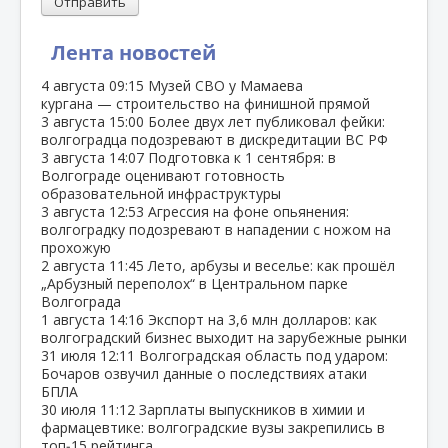
Отправить
Лента новостей
4 августа
09:15
Музей СВО у Мамаева
кургана — строительство на финишной прямой
3 августа
15:00
Более двух лет публиковал фейки:
волгоградца подозревают в дискредитации ВС РФ
3 августа
14:07
Подготовка к 1 сентября: в
Волгограде оценивают готовность
образовательной инфраструктуры
3 августа
12:53
Агрессия на фоне опьянения:
волгоградку подозревают в нападении с ножом на
прохожую
2 августа
11:45
Лето, арбузы и веселье: как прошёл
„Арбузный переполох“ в Центральном парке
Волгограда
1 августа
14:16
Экспорт на 3,6 млн долларов: как
волгоградский бизнес выходит на зарубежные рынки
31 июля
12:11
Волгоградская область под ударом:
Бочаров озвучил данные о последствиях атаки
БПЛА
30 июля
11:12
Зарплаты выпускников в химии и
фармацевтике: волгоградские вузы закрепились в
топ‑15 рейтинга