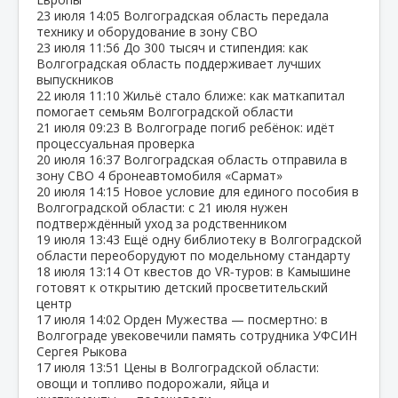
23 июля
14:05
Волгоградская область передала
технику и оборудование в зону СВО
23 июля
11:56
До 300 тысяч и стипендия: как
Волгоградская область поддерживает лучших
выпускников
22 июля
11:10
Жильё стало ближе: как маткапитал
помогает семьям Волгоградской области
21 июля
09:23
В Волгограде погиб ребёнок: идёт
процессуальная проверка
20 июля
16:37
Волгоградская область отправила в
зону СВО 4 бронеавтомобиля «Сармат»
20 июля
14:15
Новое условие для единого пособия в
Волгоградской области: с 21 июля нужен
подтверждённый уход за родственником
19 июля
13:43
Ещё одну библиотеку в Волгоградской
области переоборудуют по модельному стандарту
18 июля
13:14
От квестов до VR‑туров: в Камышине
готовят к открытию детский просветительский
центр
17 июля
14:02
Орден Мужества — посмертно: в
Волгограде увековечили память сотрудника УФСИН
Сергея Рыкова
17 июля
13:51
Цены в Волгоградской области:
овощи и топливо подорожали, яйца и