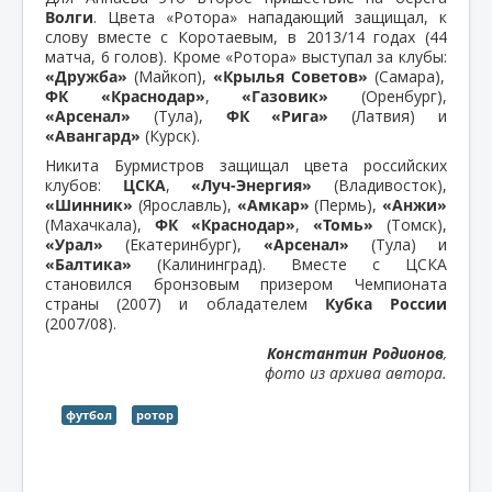
Волги
. Цвета «Ротора» нападающий защищал, к
слову вместе с Коротаевым, в 2013/14 годах (44
матча, 6 голов). Кроме «Ротора» выступал за клубы:
«Дружба»
(Майкоп),
«Крылья Советов»
(Самара),
ФК «Краснодар»
,
«Газовик»
(Оренбург),
«Арсенал»
(Тула),
ФК «Рига»
(Латвия) и
«Авангард»
(Курск).
Никита Бурмистров защищал цвета российских
клубов:
ЦСКА
,
«Луч-Энергия»
(Владивосток),
«Шинник»
(Ярославль),
«Амкар»
(Пермь),
«Анжи»
(Махачкала),
ФК «Краснодар»
,
«Томь»
(Томск),
«Урал»
(Екатеринбург),
«Арсенал»
(Тула) и
«Балтика»
(Калининград). Вместе с ЦСКА
становился бронзовым призером Чемпионата
страны (2007) и обладателем
Кубка России
(2007/08).
Константин Родионов
,
фото из архива автора.
футбол
ротор