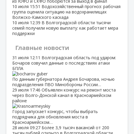
из ЮФО и СКФО поборются за выход в финал
10 июля
15:51
Водохозяйственный прогноз: рабочая
группа оценила ситуацию на водохранилищах
Волжско‑Камского каскада
10 июля
12:39
В Волгоградской области тысячи
семей получили новую выплату: как работает мера
поддержки
Главные новости
31 июля
12:11
Волгоградская область под ударом:
Бочаров озвучил данные о последствиях атаки
БПЛА
По данным губернатора Андрея Бочарова, ночью
подразделения ПВО Минобороны России…
29 июля
17:46
Объявлен конкурс на ремонт моста
через Волго‑Донской канал в Красноармейском
районе
Город запускает конкурс, чтобы выбрать
подрядчика для обновления моста в
Красноармейском…
28 июля
09:27
Более 3,9 тысяч вакансий от 200
тысяч рублей открыто в Волгоградской области