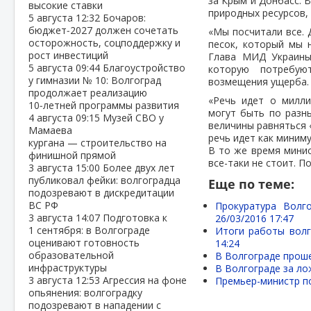
за Крым и Донбасс. В
высокие ставки
природных ресурсов,
5 августа
12:32
Бочаров:
бюджет‑2027 должен сочетать
«Мы посчитали все. 
осторожность, соцподдержку и
песок, который мы 
рост инвестиций
Глава МИД Украины 
5 августа
09:44
Благоустройство
которую потребую
у гимназии № 10: Волгоград
возмещения ущерба.
продолжает реализацию
«Речь идет о милл
10‑летней программы развития
могут быть по разн
4 августа
09:15
Музей СВО у
величины равняться 
Мамаева
речь идет как миниму
кургана — строительство на
В то же время минис
финишной прямой
все-таки не стоит. П
3 августа
15:00
Более двух лет
публиковал фейки: волгоградца
Еще по теме:
подозревают в дискредитации
ВС РФ
Прокуратура Волг
3 августа
14:07
Подготовка к
26/03/2016 17:47
1 сентября: в Волгограде
Итоги работы волг
оценивают готовность
14:24
образовательной
В Волгограде прош
инфраструктуры
В Волгограде за ло
3 августа
12:53
Агрессия на фоне
Премьер-министр п
опьянения: волгоградку
подозревают в нападении с