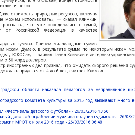
 сумму иска, по его словам, войдет стоимость
 включая песок.
Даже стоимость природных ресурсов, включая
не можем использовать», — сказал Климкин.
рассказал, что уже определились с сумой,
т от Российской Федерации в качестве
иардных суммах. Причем миллиардные суммы
ым искам. Думаю, в результате сумма по некоторым искам мо
«делу ЮКОСа», — заявил Павел Климкин в интервью украинским
м о 50 млрд долларов.
тр иностранных дел признал, что ожидать скорого решения с
одождать придется от 4 до 6 лет, считает Климкин.
оградской области наказала педагогов за неправильное шк
оградского комитета культуры за 2015 год вызывают много 
ел «Фестиваль детского футбола» -
26/03/2016 13:56
жный донос об ограблении мужчина получил судимость -
26/03/2
овысит МРОТ с июля 2016 года -
26/03/2016 06:48