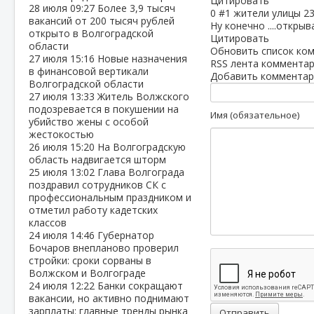
Цитировать
28 июля
09:27
Более 3,9 тысяч
0
#1
жители улицы
23
вакансий от 200 тысяч рублей
Ну конечно ....открыва
открыто в Волгоградской
Цитировать
области
Обновить список ко
27 июля
15:16
Новые назначения
RSS лента комментар
в финансовой вертикали
Добавить комментар
Волгоградской области
27 июля
13:33
Житель Волжского
подозревается в покушении на
Имя (обязательное)
убийство жены с особой
жестокостью
26 июля
15:20
На Волгоградскую
область надвигается шторм
25 июля
13:02
Глава Волгограда
поздравил сотрудников СК с
профессиональным праздником и
отметил работу кадетских
классов
24 июля
14:46
Губернатор
Бочаров внепланово проверил
стройки: сроки сорваны в
Волжском и Волгограде
24 июля
12:22
Банки сокращают
вакансии, но активно поднимают
зарплаты: главные тренды рынка
Отправить