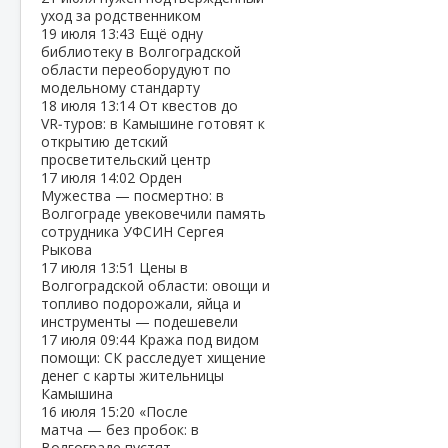
уход за родственником
19 июля
13:43
Ещё одну
библиотеку в Волгоградской
области переоборудуют по
модельному стандарту
18 июля
13:14
От квестов до
VR‑туров: в Камышине готовят к
открытию детский
просветительский центр
17 июля
14:02
Орден
Мужества — посмертно: в
Волгограде увековечили память
сотрудника УФСИН Сергея
Рыкова
17 июля
13:51
Цены в
Волгоградской области: овощи и
топливо подорожали, яйца и
инструменты — подешевели
17 июля
09:44
Кража под видом
помощи: СК расследует хищение
денег с карты жительницы
Камышина
16 июля
15:20
«После
матча — без пробок: в
Волгограде пустят