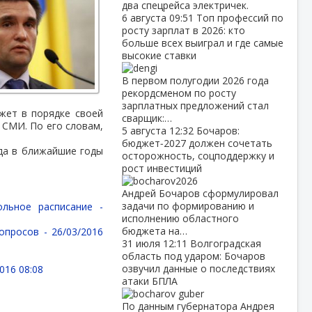
два спецрейса электричек.
6 августа
09:51
Топ профессий по
росту зарплат в 2026: кто
больше всех выиграл и где самые
высокие ставки
В первом полугодии 2026 года
рекордсменом по росту
зарплатных предложений стал
жет в порядке своей
сварщик:…
 СМИ. По его словам,
5 августа
12:32
Бочаров:
бюджет‑2027 должен сочетать
уда в ближайшие годы
осторожность, соцподдержку и
рост инвестиций
Андрей Бочаров сформулировал
задачи по формированию и
ольное расписание -
исполнению областного
бюджета на…
вопросов -
26/03/2016
31 июля
12:11
Волгоградская
область под ударом: Бочаров
озвучил данные о последствиях
016 08:08
атаки БПЛА
По данным губернатора Андрея