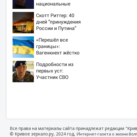
национальные
интересы России
Скотт Риттер: 40
дней "принуждения
России и Путина"
резко приблизили
«Перешёл все
крах режима
границы»:
Зеленского
Вагенкнехт жёстко
ответила послу
Подробности из
Украины
первых уст:
Участник СВО
рассказал, что
спасло его в
схватке с медведем
Все права на материалы сайта принадлежат редакции "Крив
© Кривое зеркало.ру, 2024 год, И
нтернет-газета о жизни Волг