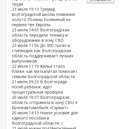
труда
23 июля
19:13
Триумф
волгоградской школы плавания:
золото Полины Козякиной на
первенстве Европы
23 июля
14:05
Волгоградская
область передала технику и
оборудование в зону СВО
23 июля
11:56
До 300 тысяч и
стипендия: как Волгоградская
область поддерживает лучших
выпускников
22 июля
11:10
Жильё стало
ближе: как маткапитал помогает
семьям Волгоградской области
21 июля
09:23
В Волгограде
погиб ребёнок: идёт
процессуальная проверка
20 июля
16:37
Волгоградская
область отправила в зону СВО 4
бронеавтомобиля «Сармат»
20 июля
14:15
Новое условие для
единого пособия в
Волгоградской области: с
21 июля нужен подтверждённый