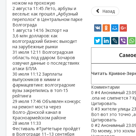
ножом на прохожую
2 августа
11:45
Лето, арбузы и
Назад
веселье: как прошёл „Арбузный
переполох“ в Центральном парке
Волгограда
1 августа
14:16
Экспорт на
3,6 млн долларов: как
волгоградский бизнес выходит
на зарубежные рынки
31 июля
12:11
Волгоградская
Самое
область под ударом: Бочаров
озвучил данные о последствиях
атаки БПЛА
Читать Кривое-Зерк
30 июля
11:12
Зарплаты
выпускников в химии и
фармацевтике: волгоградские
Комментарии
вузы закрепились в топ‑15
0
#4
Анонимный
23.0
рейтинга
.опа не слипнется ? 
29 июля
17:46
Объявлен конкурс
Цитировать
на ремонт моста через
0
#3
жители улицы
23
Волго‑Донской канал в
Вот-вот это точно ,а
Красноармейском районе
Цитировать
28 июля
11:33
0
#2
Анонимный
23.0
Фестиваль #ТриЧетыре пройдёт
По моему, это хохлы 
в Волгограде 11–13 сентября